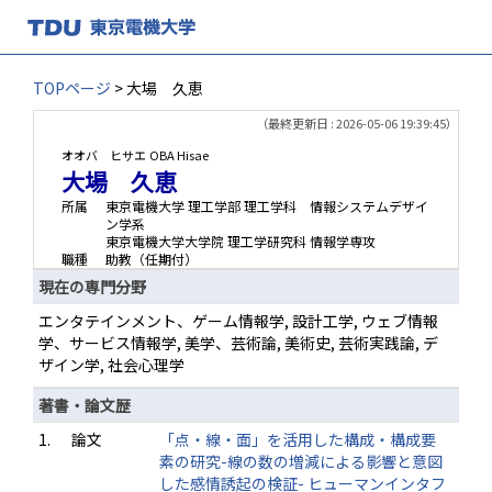
TOPページ
> 大場 久恵
（最終更新日 : 2026-05-06 19:39:45）
オオバ ヒサエ
OBA Hisae
大場 久恵
所属
東京電機大学 理工学部 理工学科 情報システムデザイ
ン学系
東京電機大学大学院 理工学研究科 情報学専攻
職種
助教（任期付）
現在の専門分野
エンタテインメント、ゲーム情報学, 設計工学, ウェブ情報
学、サービス情報学, 美学、芸術論, 美術史, 芸術実践論, デ
ザイン学, 社会心理学
著書・論文歴
1.
論文
「点・線・面」を活用した構成・構成要
素の研究-線の数の増減による影響と意図
した感情誘起の検証- ヒューマンインタフ