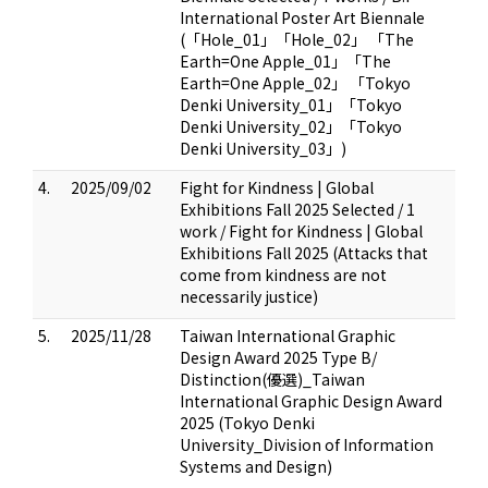
International Poster Art Biennale
(「Hole_01」「Hole_02」 「The
Earth=One Apple_01」「The
Earth=One Apple_02」 「Tokyo
Denki University_01」「Tokyo
Denki University_02」「Tokyo
Denki University_03」)
4.
2025/09/02
Fight for Kindness | Global
Exhibitions Fall 2025 Selected / 1
work / Fight for Kindness | Global
Exhibitions Fall 2025 (Attacks that
come from kindness are not
necessarily justice)
5.
2025/11/28
Taiwan International Graphic
Design Award 2025 Type B/
Distinction(優選)_Taiwan
International Graphic Design Award
2025 (Tokyo Denki
University_Division of Information
Systems and Design)