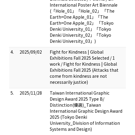
International Poster Art Biennale
(「Hole_01」「Hole_02」 「The
Earth=One Apple_01」「The
Earth=One Apple_02」 「Tokyo
Denki University_01」「Tokyo
Denki University_02」「Tokyo
Denki University_03」)
4.
2025/09/02
Fight for Kindness | Global
Exhibitions Fall 2025 Selected / 1
work / Fight for Kindness | Global
Exhibitions Fall 2025 (Attacks that
come from kindness are not
necessarily justice)
5.
2025/11/28
Taiwan International Graphic
Design Award 2025 Type B/
Distinction(優選)_Taiwan
International Graphic Design Award
2025 (Tokyo Denki
University_Division of Information
Systems and Design)