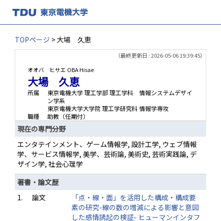
TOPページ
> 大場 久恵
（最終更新日 : 2026-05-06 19:39:45）
オオバ ヒサエ
OBA Hisae
大場 久恵
所属
東京電機大学 理工学部 理工学科 情報システムデザイ
ン学系
東京電機大学大学院 理工学研究科 情報学専攻
職種
助教（任期付）
現在の専門分野
エンタテインメント、ゲーム情報学, 設計工学, ウェブ情報
学、サービス情報学, 美学、芸術論, 美術史, 芸術実践論, デ
ザイン学, 社会心理学
著書・論文歴
1.
論文
「点・線・面」を活用した構成・構成要
素の研究-線の数の増減による影響と意図
した感情誘起の検証- ヒューマンインタフ