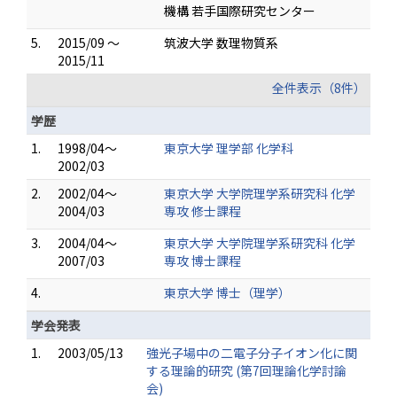
機構 若手国際研究センター
5.
2015/09 ～
筑波大学 数理物質系
2015/11
全件表示（8件）
学歴
1.
1998/04～
東京大学 理学部 化学科
2002/03
2.
2002/04～
東京大学 大学院理学系研究科 化学
2004/03
専攻 修士課程
3.
2004/04～
東京大学 大学院理学系研究科 化学
2007/03
専攻 博士課程
4.
東京大学 博士（理学）
学会発表
1.
2003/05/13
強光子場中の二電子分子イオン化に関
する理論的研究 (第7回理論化学討論
会)