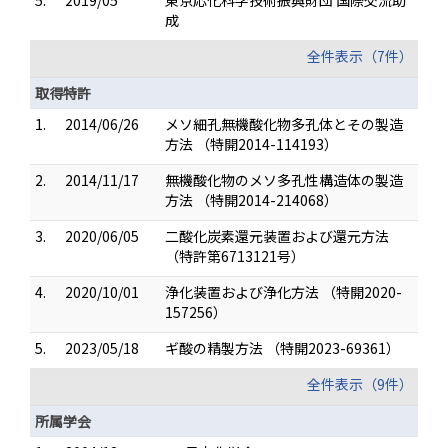
5.
2019/05
東京応化科学技術振興財団 国際交流助
成
全件表示（7件）
取得特許
1.
2014/06/26
メソ細孔無機酸化物多孔体とその製造
方法 （特開2014-114193）
2.
2014/11/17
無機酸化物のメソ多孔性構造体の製造
方法 （特開2014-214068）
3.
2020/06/05
二酸化炭素還元装置および還元方法
（特許第6713121号）
4.
2020/10/01
浄化装置および浄化方法 （特開2020-
157256）
5.
2023/05/18
ギ酸の精製方法 （特開2023-69361）
全件表示（9件）
所属学会