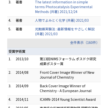
3.
著書
The latest information in simple
terms Photocatalysis Experimental
Methods (共著) 2021/12/24
4.
著書
人物でよみとく化学 (共著) 2021/03
5.
著書
光触媒実験法 : 最新情報をやさしく解説
(共著) 2021/03
全件表示（160件）
受賞学術賞
1.
2013/10
第13回NIMSフォーラム ポスドク研究
成果ポスター賞
2.
2014/08
Front Cover Image Winner of New
Journal of Chemistry
3.
2014/09
Back Cover Image Winner of
Chemistry - A European Journal
4.
2014/11
ICAMN-2014 Young Scientist Award