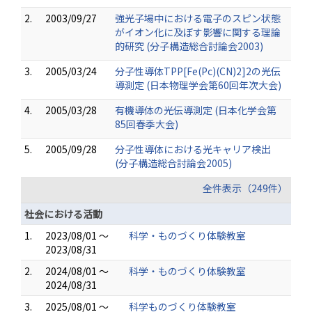
2.
2003/09/27
強光子場中における電子のスピン状態
がイオン化に及ぼす影響に関する理論
的研究 (分子構造総合討論会2003)
3.
2005/03/24
分子性導体TPP[Fe(Pc)(CN)2]2の光伝
導測定 (日本物理学会第60回年次大会)
4.
2005/03/28
有機導体の光伝導測定 (日本化学会第
85回春季大会)
5.
2005/09/28
分子性導体における光キャリア検出
(分子構造総合討論会2005)
全件表示（249件）
社会における活動
1.
2023/08/01 ～
科学・ものづくり体験教室
2023/08/31
2.
2024/08/01 ～
科学・ものづくり体験教室
2024/08/31
3.
2025/08/01 ～
科学ものづくり体験教室