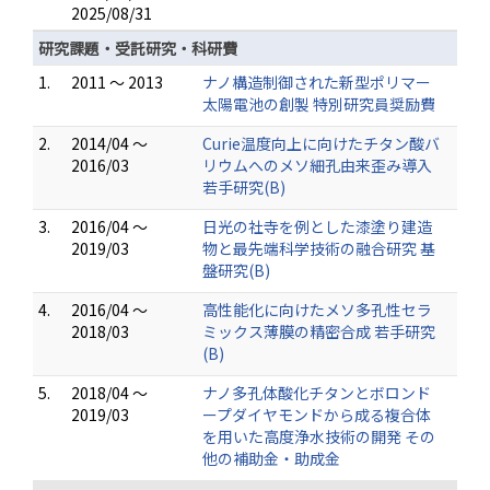
2025/08/31
研究課題・受託研究・科研費
1.
2011 ～ 2013
ナノ構造制御された新型ポリマー
太陽電池の創製 特別研究員奨励費
2.
2014/04 ～
Curie温度向上に向けたチタン酸バ
2016/03
リウムへのメソ細孔由来歪み導入
若手研究(B)
3.
2016/04 ～
日光の社寺を例とした漆塗り建造
2019/03
物と最先端科学技術の融合研究 基
盤研究(B)
4.
2016/04 ～
高性能化に向けたメソ多孔性セラ
2018/03
ミックス薄膜の精密合成 若手研究
(B)
5.
2018/04 ～
ナノ多孔体酸化チタンとボロンド
2019/03
ープダイヤモンドから成る複合体
を用いた高度浄水技術の開発 その
他の補助金・助成金