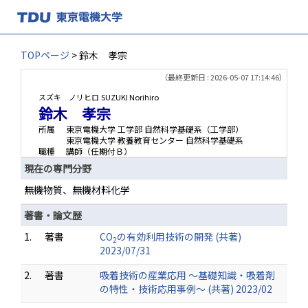
TOPページ
> 鈴木 孝宗
（最終更新日 : 2026-05-07 17:14:46）
スズキ ノリヒロ
SUZUKI Norihiro
鈴木 孝宗
所属
東京電機大学 工学部 自然科学基礎系（工学部）
東京電機大学 教養教育センター 自然科学基礎系
職種
講師（任期付Ｂ）
現在の専門分野
無機物質、無機材料化学
著書・論文歴
1.
著書
CO
の有効利用技術の開発 (共著)
2
2023/07/31
2.
著書
吸着技術の産業応用 ～基礎知識・吸着剤
の特性・技術応用事例～ (共著) 2023/02