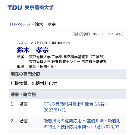
TOPページ
> 鈴木 孝宗
（最終更新日 : 2026-05-07 17:14:46）
スズキ ノリヒロ
SUZUKI Norihiro
鈴木 孝宗
所属
東京電機大学 工学部 自然科学基礎系（工学部）
東京電機大学 教養教育センター 自然科学基礎系
職種
講師（任期付Ｂ）
現在の専門分野
無機物質、無機材料化学
著書・論文歴
1.
著書
CO
の有効利用技術の開発 (共著)
2
2023/07/31
2.
著書
吸着技術の産業応用 ～基礎知識・吸着剤
の特性・技術応用事例～ (共著) 2023/02