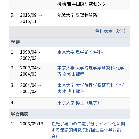
機構 若手国際研究センター
5.
2015/09 ～
筑波大学 数理物質系
2015/11
全件表示（8件）
学歴
1.
1998/04～
東京大学 理学部 化学科
2002/03
2.
2002/04～
東京大学 大学院理学系研究科 化学
2004/03
専攻 修士課程
3.
2004/04～
東京大学 大学院理学系研究科 化学
2007/03
専攻 博士課程
4.
東京大学 博士（理学）
学会発表
1.
2003/05/13
強光子場中の二電子分子イオン化に関
する理論的研究 (第7回理論化学討論
会)