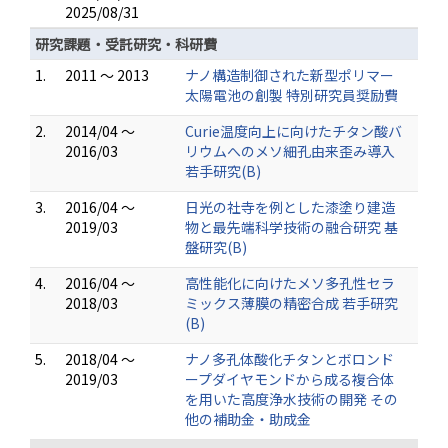
2025/08/31
研究課題・受託研究・科研費
1.
2011 ～ 2013
ナノ構造制御された新型ポリマー
太陽電池の創製 特別研究員奨励費
2.
2014/04 ～
Curie温度向上に向けたチタン酸バ
2016/03
リウムへのメソ細孔由来歪み導入
若手研究(B)
3.
2016/04 ～
日光の社寺を例とした漆塗り建造
2019/03
物と最先端科学技術の融合研究 基
盤研究(B)
4.
2016/04 ～
高性能化に向けたメソ多孔性セラ
2018/03
ミックス薄膜の精密合成 若手研究
(B)
5.
2018/04 ～
ナノ多孔体酸化チタンとボロンド
2019/03
ープダイヤモンドから成る複合体
を用いた高度浄水技術の開発 その
他の補助金・助成金