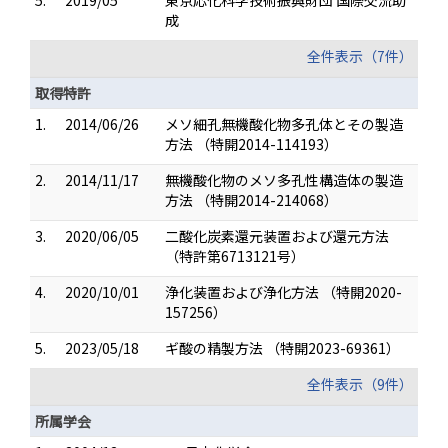
5.
2019/05
東京応化科学技術振興財団 国際交流助
成
全件表示（7件）
取得特許
1.
2014/06/26
メソ細孔無機酸化物多孔体とその製造
方法 （特開2014-114193）
2.
2014/11/17
無機酸化物のメソ多孔性構造体の製造
方法 （特開2014-214068）
3.
2020/06/05
二酸化炭素還元装置および還元方法
（特許第6713121号）
4.
2020/10/01
浄化装置および浄化方法 （特開2020-
157256）
5.
2023/05/18
ギ酸の精製方法 （特開2023-69361）
全件表示（9件）
所属学会