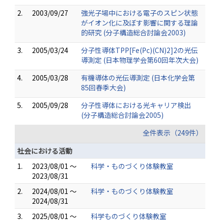
2.
2003/09/27
強光子場中における電子のスピン状態
がイオン化に及ぼす影響に関する理論
的研究 (分子構造総合討論会2003)
3.
2005/03/24
分子性導体TPP[Fe(Pc)(CN)2]2の光伝
導測定 (日本物理学会第60回年次大会)
4.
2005/03/28
有機導体の光伝導測定 (日本化学会第
85回春季大会)
5.
2005/09/28
分子性導体における光キャリア検出
(分子構造総合討論会2005)
全件表示（249件）
社会における活動
1.
2023/08/01 ～
科学・ものづくり体験教室
2023/08/31
2.
2024/08/01 ～
科学・ものづくり体験教室
2024/08/31
3.
2025/08/01 ～
科学ものづくり体験教室