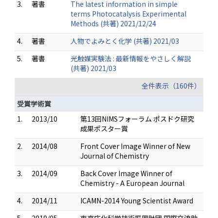
3.
著書
The latest information in simple
terms Photocatalysis Experimental
Methods (共著) 2021/12/24
4.
著書
人物でよみとく化学 (共著) 2021/03
5.
著書
光触媒実験法 : 最新情報をやさしく解説
(共著) 2021/03
全件表示（160件）
受賞学術賞
1.
2013/10
第13回NIMSフォーラム ポスドク研究
成果ポスター賞
2.
2014/08
Front Cover Image Winner of New
Journal of Chemistry
3.
2014/09
Back Cover Image Winner of
Chemistry - A European Journal
4.
2014/11
ICAMN-2014 Young Scientist Award