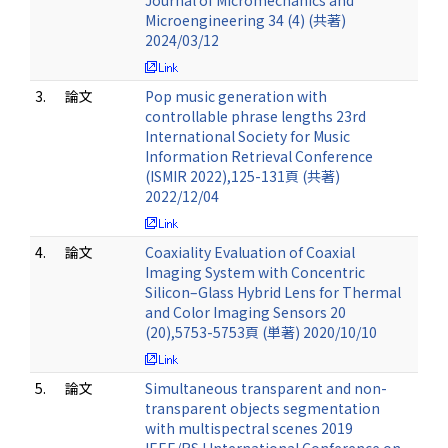
Journal of Micromechanics and
Microengineering 34 (4) (共著)
2024/03/12
3.
論文
Pop music generation with
controllable phrase lengths 23rd
International Society for Music
Information Retrieval Conference
(ISMIR 2022),125-131頁 (共著)
2022/12/04
4.
論文
Coaxiality Evaluation of Coaxial
Imaging System with Concentric
Silicon–Glass Hybrid Lens for Thermal
and Color Imaging Sensors 20
(20),5753-5753頁 (単著) 2020/10/10
5.
論文
Simultaneous transparent and non-
transparent objects segmentation
with multispectral scenes 2019