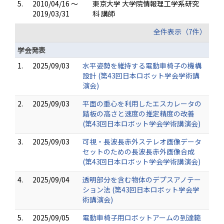
5.
2010/04/16 ～
東京大学 大学院情報理工学系研究
2019/03/31
科 講師
全件表示（7件）
学会発表
1.
2025/09/03
水平姿勢を維持する電動車椅子の機構
設計 (第43回日本ロボット学会学術講
演会)
2.
2025/09/03
平面の重心を利用したエスカレータの
踏板の高さと速度の推定精度の改善
(第43回日本ロボット学会学術講演会)
3.
2025/09/03
可視・長波長赤外ステレオ画像データ
セットのための長波長赤外画像合成
(第43回日本ロボット学会学術講演会)
4.
2025/09/04
透明部分を含む物体のデプスアノテー
ション法 (第43回日本ロボット学会学
術講演会)
5.
2025/09/05
電動車椅子用ロボットアームの到達範