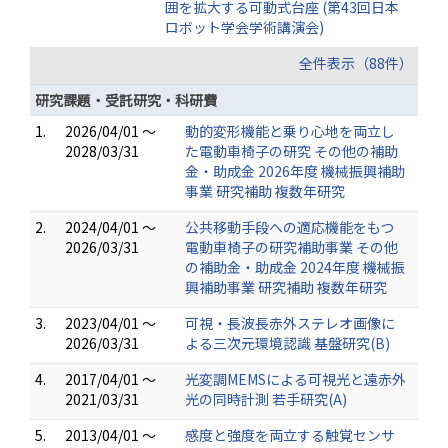
囲を拡大する可動式台座 (第43回日本
ロボット学会学術講演会)
全件表示（88件）
研究課題・受託研究・科研費
1.
2026/04/01 ～
動的変形機能と乗り心地を両立し
2028/03/31
た電動車椅子の研究 その他の補助
金・助成金 2026年度 機械振興補助
事業 研究補助 複数年研究
2.
2024/04/01 ～
公共移動手段への適応機能をもつ
2026/03/31
電動車椅子の研究補助事業 その他
の補助金・助成金 2024年度 機械振
興補助事業 研究補助 複数年研究
3.
2023/04/01 ～
可視・長波長赤外ステレオ画像に
2026/03/31
よる三次元環境認識 基盤研究(B)
4.
2017/04/01 ～
光変調MEMSによる可視光と遠赤外
2021/03/31
光の同時計測 若手研究(A)
5.
2013/04/01 ～
感度と強度を両立する触覚センサ