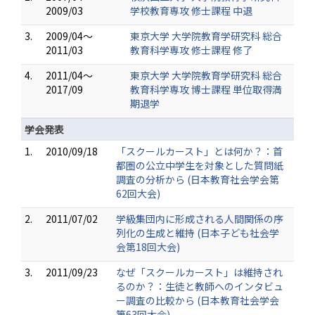
2009/03
学校教育専攻 修士課程 中退
3.
2009/04～
東京大学 大学院教育学研究科 総合
2011/03
教育科学専攻 修士課程 修了
4.
2011/04～
東京大学 大学院教育学研究科 総合
2017/09
教育科学専攻 博士課程 単位取得満
期退学
学会発表
1.
2010/09/18
「スクールカースト」とは何か？：首
都圏の公立中学生を対象とした質問紙
調査の分析から (日本教育社会学会第
62回大会)
2.
2011/07/02
学級集団内に形成される人間関係の序
列化の生成と維持 (日本子ども社会学
会第18回大会)
3.
2011/09/23
なぜ「スクールカースト」は維持され
るのか？：生徒と教師へのインタビュ
ー調査の比較から (日本教育社会学会
第63回大会)