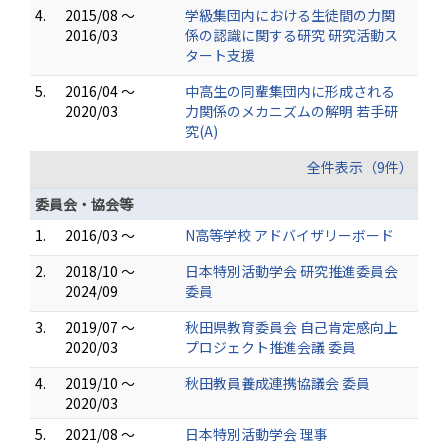
4.
2015/08 ～
学級集団内における生徒間の力関
2016/03
係の認識に関する研究 研究活動ス
タート支援
5.
2016/04 ～
中高生の同輩集団内に形成される
2020/03
力関係のメカニズムの解明 若手研
究(A)
全件表示（9件）
委員会・協会等
1.
2016/03 ～
N高等学校 アドバイザリーボード
2.
2018/10 ～
日本特別活動学会 研究推進委員会
2024/09
委員
3.
2019/07 ～
秋田県教育委員会 自己肯定感向上
2020/03
プロジェクト推進会議 委員
4.
2019/10 ～
秋田教員養成連携協議会 委員
2020/03
5.
2021/08 ～
日本特別活動学会 理事