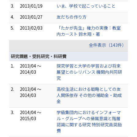
3.
2013/01/19
いま、学校で起こっていること
4.
2013/01/27
友だちの作り方
5.
2013/02/03
「たかが先生」権力の実像：教室
内カースト 鈴木翔・著
全件表示（143件）
研究課題・受託研究・科研費
1.
2013/04 ～
探究学習と大学の学習および将来
2014/03
展望とのレリバンス 機関内共同研
究
2.
2013/04 ～
高校生活における戦略としての友
2014/03
人関係依存 その他の補助金・助成
金
3.
2014/04 ～
学級集団内におけるインフォーマ
2015/03
ル・グループへの帰属意識と階層
認識に関する研究 特別研究員奨励
費