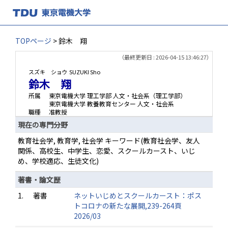
TOPページ
> 鈴木 翔
（最終更新日 : 2026-04-15 13:46:27）
スズキ ショウ
SUZUKI Sho
鈴木 翔
所属
東京電機大学 理工学部 人文・社会系（理工学部）
東京電機大学 教養教育センター 人文・社会系
職種
准教授
現在の専門分野
教育社会学, 教育学, 社会学 キーワード(教育社会学、友人
関係、高校生、中学生、恋愛、スクールカースト、いじ
め、学校適応、生徒文化)
著書・論文歴
1.
著書
ネットいじめとスクールカースト：ポス
トコロナの新たな展開,239-264頁
2026/03