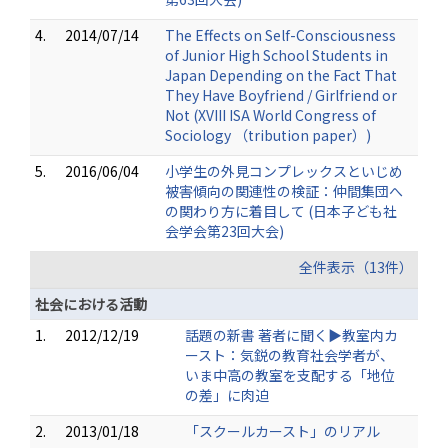
4.
2014/07/14
The Effects on Self-Consciousness
of Junior High School Students in
Japan Depending on the Fact That
They Have Boyfriend / Girlfriend or
Not (XVIII ISA World Congress of
Sociology （tribution paper）)
5.
2016/06/04
小学生の外見コンプレックスといじめ
被害傾向の関連性の検証：仲間集団へ
の関わり方に着目して (日本子ども社
会学会第23回大会)
全件表示（13件）
社会における活動
1.
2012/12/19
話題の新書 著者に聞く▶教室内カ
ースト：気鋭の教育社会学者が、
いま中高の教室を支配する「地位
の差」に肉迫
2.
2013/01/18
「スクールカースト」のリアル