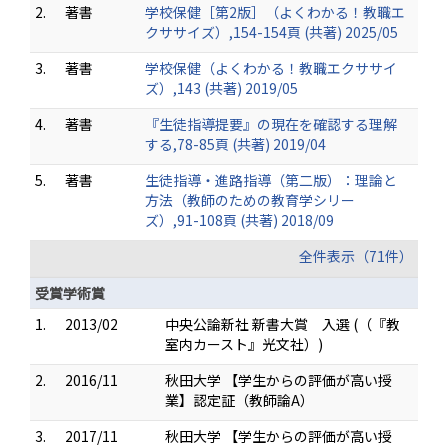
2.
著書
学校保健［第2版］（よくわかる！教職エ
クササイズ）,154-154頁 (共著) 2025/05
3.
著書
学校保健（よくわかる！教職エクササイ
ズ）,143 (共著) 2019/05
4.
著書
『生徒指導提要』の現在を確認する理解
する,78-85頁 (共著) 2019/04
5.
著書
生徒指導・進路指導（第二版）：理論と
方法（教師のための教育学シリー
ズ）,91-108頁 (共著) 2018/09
全件表示（71件）
受賞学術賞
1.
2013/02
中央公論新社 新書大賞 入選 (（『教
室内カースト』光文社）)
2.
2016/11
秋田大学 【学生からの評価が高い授
業】認定証（教師論A）
3.
2017/11
秋田大学 【学生からの評価が高い授