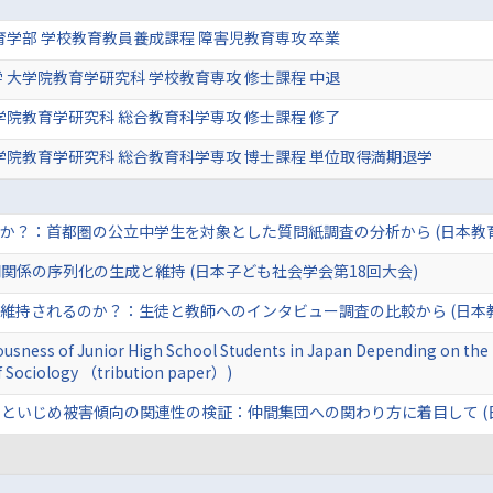
育学部 学校教育教員養成課程 障害児教育専攻 卒業
 大学院教育学研究科 学校教育専攻 修士課程 中退
学院教育学研究科 総合教育科学専攻 修士課程 修了
学院教育学研究科 総合教育科学専攻 博士課程 単位取得満期退学
か？：首都圏の公立中学生を対象とした質問紙調査の分析から (日本教育
関係の序列化の生成と維持 (日本子ども社会学会第18回大会)
維持されるのか？：生徒と教師へのインタビュー調査の比較から (日本教
ousness of Junior High School Students in Japan Depending on the F
of Sociology （tribution paper）)
といじめ被害傾向の関連性の検証：仲間集団への関わり方に着目して (日