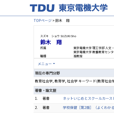
TOPページ
> 鈴木 翔
スズキ ショウ
SUZUKI Sho
鈴木 翔
所属
東京電機大学 理工学部 人文
東京電機大学 教養教育センタ
職種
准教授
メニュー
現在の専門分野
教育社会学, 教育学, 社会学 キーワード(教育
著書・論文歴
1.
著書
ネットいじめとスクールカースト：ポ
2.
著書
学校保健［第2版］（よくわかる！教職