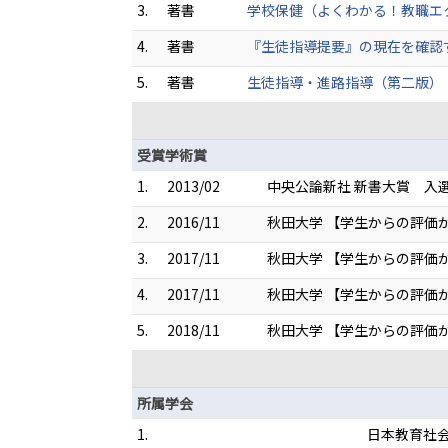
3.
著書
学校保健（よくわかる！教職エクササイ
4.
著書
『生徒指導提要』の現在を確認する理解
5.
著書
生徒指導・進路指導（第二版）：理論
受賞学術賞
1.
2013/02
中央公論新社 新書大賞 入選
2.
2016/11
秋田大学 【学生からの評価
3.
2017/11
秋田大学 【学生からの評価
4.
2017/11
秋田大学 【学生からの評価
5.
2018/11
秋田大学 【学生からの評価
所属学会
1.
日本教育社