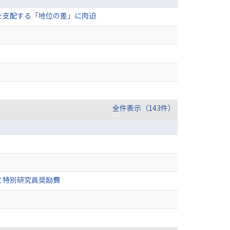
を支配する「地位の差」に肉迫
全件表示（143件）
 特別研究員奨励費