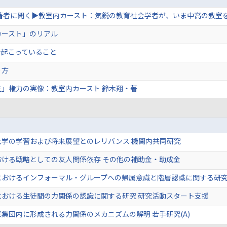
 著者に聞く▶教室内カースト：気鋭の教育社会学者が、いま中高の教室
カースト」のリアル
で起こっていること
り方
生」権力の実像：教室内カースト 鈴木翔・著
大学の学習および将来展望とのレリバンス 機関内共同研究
おける戦略としての友人関係依存 その他の補助金・助成金
におけるインフォーマル・グループへの帰属意識と階層認識に関する研究
における生徒間の力関係の認識に関する研究 研究活動スタート支援
集団内に形成される力関係のメカニズムの解明 若手研究(A)