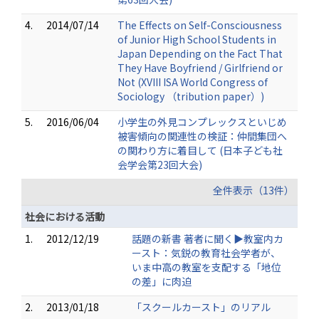
4.
2014/07/14
The Effects on Self-Consciousness
of Junior High School Students in
Japan Depending on the Fact That
They Have Boyfriend / Girlfriend or
Not (XVIII ISA World Congress of
Sociology （tribution paper）)
5.
2016/06/04
小学生の外見コンプレックスといじめ
被害傾向の関連性の検証：仲間集団へ
の関わり方に着目して (日本子ども社
会学会第23回大会)
全件表示（13件）
社会における活動
1.
2012/12/19
話題の新書 著者に聞く▶教室内カ
ースト：気鋭の教育社会学者が、
いま中高の教室を支配する「地位
の差」に肉迫
2.
2013/01/18
「スクールカースト」のリアル