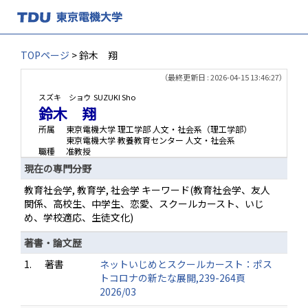
TOPページ
> 鈴木 翔
（最終更新日 : 2026-04-15 13:46:27）
スズキ ショウ
SUZUKI Sho
鈴木 翔
所属
東京電機大学 理工学部 人文・社会系（理工学部）
東京電機大学 教養教育センター 人文・社会系
職種
准教授
現在の専門分野
教育社会学, 教育学, 社会学 キーワード(教育社会学、友人
関係、高校生、中学生、恋愛、スクールカースト、いじ
め、学校適応、生徒文化)
著書・論文歴
1.
著書
ネットいじめとスクールカースト：ポス
トコロナの新たな展開,239-264頁
2026/03