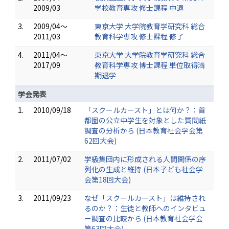
2009/03
学校教育専攻 修士課程 中退
3.
2009/04～
東京大学 大学院教育学研究科 総合
2011/03
教育科学専攻 修士課程 修了
4.
2011/04～
東京大学 大学院教育学研究科 総合
2017/09
教育科学専攻 博士課程 単位取得満
期退学
学会発表
1.
2010/09/18
「スクールカースト」とは何か？：首
都圏の公立中学生を対象とした質問紙
調査の分析から (日本教育社会学会第
62回大会)
2.
2011/07/02
学級集団内に形成される人間関係の序
列化の生成と維持 (日本子ども社会学
会第18回大会)
3.
2011/09/23
なぜ「スクールカースト」は維持され
るのか？：生徒と教師へのインタビュ
ー調査の比較から (日本教育社会学会
第63回大会)