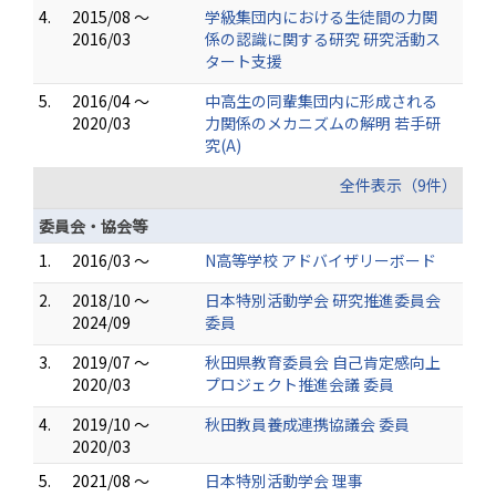
4.
2015/08 ～
学級集団内における生徒間の力関
2016/03
係の認識に関する研究 研究活動ス
タート支援
5.
2016/04 ～
中高生の同輩集団内に形成される
2020/03
力関係のメカニズムの解明 若手研
究(A)
全件表示（9件）
委員会・協会等
1.
2016/03 ～
N高等学校 アドバイザリーボード
2.
2018/10 ～
日本特別活動学会 研究推進委員会
2024/09
委員
3.
2019/07 ～
秋田県教育委員会 自己肯定感向上
2020/03
プロジェクト推進会議 委員
4.
2019/10 ～
秋田教員養成連携協議会 委員
2020/03
5.
2021/08 ～
日本特別活動学会 理事