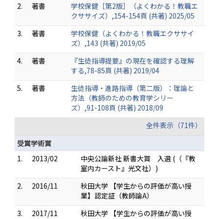
2.
著書
学校保健［第2版］（よくわかる！教職エ
クササイズ）,154-154頁 (共著) 2025/05
3.
著書
学校保健（よくわかる！教職エクササイ
ズ）,143 (共著) 2019/05
4.
著書
『生徒指導提要』の現在を確認する理解
する,78-85頁 (共著) 2019/04
5.
著書
生徒指導・進路指導（第二版）：理論と
方法（教師のための教育学シリー
ズ）,91-108頁 (共著) 2018/09
全件表示（71件）
受賞学術賞
1.
2013/02
中央公論新社 新書大賞 入選 (（『教
室内カースト』光文社）)
2.
2016/11
秋田大学 【学生からの評価が高い授
業】認定証（教師論A）
3.
2017/11
秋田大学 【学生からの評価が高い授