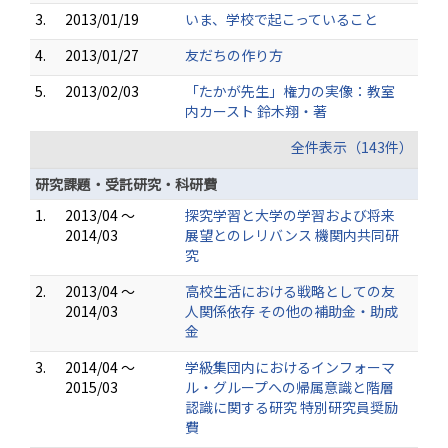
3.
2013/01/19
いま、学校で起こっていること
4.
2013/01/27
友だちの作り方
5.
2013/02/03
「たかが先生」権力の実像：教室
内カースト 鈴木翔・著
全件表示（143件）
研究課題・受託研究・科研費
1.
2013/04 ～
探究学習と大学の学習および将来
2014/03
展望とのレリバンス 機関内共同研
究
2.
2013/04 ～
高校生活における戦略としての友
2014/03
人関係依存 その他の補助金・助成
金
3.
2014/04 ～
学級集団内におけるインフォーマ
2015/03
ル・グループへの帰属意識と階層
認識に関する研究 特別研究員奨励
費