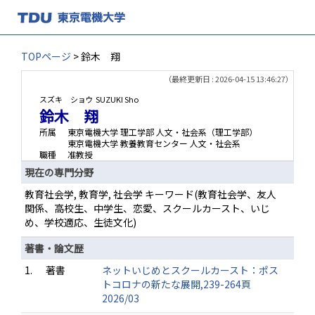
TOPページ
> 鈴木 翔
（最終更新日 : 2026-04-15 13:46:27）
スズキ ショウ
SUZUKI Sho
鈴木 翔
所属
東京電機大学 理工学部 人文・社会系（理工学部）
東京電機大学 教養教育センター 人文・社会系
職種
准教授
現在の専門分野
教育社会学, 教育学, 社会学 キーワード(教育社会学、友人
関係、高校生、中学生、恋愛、スクールカースト、いじ
め、学校適応、生徒文化)
著書・論文歴
1.
著書
ネットいじめとスクールカースト：ポス
トコロナの新たな展開,239-264頁
2026/03