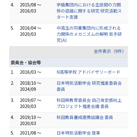
4.
2015/08 ～
学級集団内における生徒間の力関
2016/03
係の認識に関する研究 研究活動ス
タート支援
5.
2016/04 ～
中高生の同輩集団内に形成される
2020/03
力関係のメカニズムの解明 若手研
究(A)
全件表示（9件）
委員会・協会等
1.
2016/03 ～
N高等学校 アドバイザリーボード
2.
2018/10 ～
日本特別活動学会 研究推進委員会
2024/09
委員
3.
2019/07 ～
秋田県教育委員会 自己肯定感向上
2020/03
プロジェクト推進会議 委員
4.
2019/10 ～
秋田教員養成連携協議会 委員
2020/03
5.
2021/08 ～
日本特別活動学会 理事