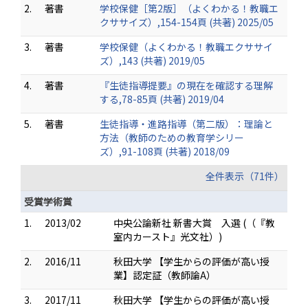
2.
著書
学校保健［第2版］（よくわかる！教職エ
クササイズ）,154-154頁 (共著) 2025/05
3.
著書
学校保健（よくわかる！教職エクササイ
ズ）,143 (共著) 2019/05
4.
著書
『生徒指導提要』の現在を確認する理解
する,78-85頁 (共著) 2019/04
5.
著書
生徒指導・進路指導（第二版）：理論と
方法（教師のための教育学シリー
ズ）,91-108頁 (共著) 2018/09
全件表示（71件）
受賞学術賞
1.
2013/02
中央公論新社 新書大賞 入選 (（『教
室内カースト』光文社）)
2.
2016/11
秋田大学 【学生からの評価が高い授
業】認定証（教師論A）
3.
2017/11
秋田大学 【学生からの評価が高い授