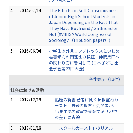
4.
2014/07/14
The Effects on Self-Consciousness
of Junior High School Students in
Japan Depending on the Fact That
They Have Boyfriend / Girlfriend or
Not (XVIII ISA World Congress of
Sociology （tribution paper）)
5.
2016/06/04
小学生の外見コンプレックスといじめ
被害傾向の関連性の検証：仲間集団へ
の関わり方に着目して (日本子ども社
会学会第23回大会)
全件表示（13件）
社会における活動
1.
2012/12/19
話題の新書 著者に聞く▶教室内カ
ースト：気鋭の教育社会学者が、
いま中高の教室を支配する「地位
の差」に肉迫
2.
2013/01/18
「スクールカースト」のリアル