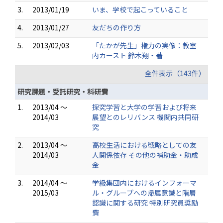
3.
2013/01/19
いま、学校で起こっていること
4.
2013/01/27
友だちの作り方
5.
2013/02/03
「たかが先生」権力の実像：教室
内カースト 鈴木翔・著
全件表示（143件）
研究課題・受託研究・科研費
1.
2013/04 ～
探究学習と大学の学習および将来
2014/03
展望とのレリバンス 機関内共同研
究
2.
2013/04 ～
高校生活における戦略としての友
2014/03
人関係依存 その他の補助金・助成
金
3.
2014/04 ～
学級集団内におけるインフォーマ
2015/03
ル・グループへの帰属意識と階層
認識に関する研究 特別研究員奨励
費