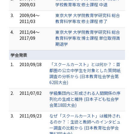
2009/03
学校教育専攻 修士課程 中退
3.
2009/04～
東京大学 大学院教育学研究科 総合
2011/03
教育科学専攻 修士課程 修了
4.
2011/04～
東京大学 大学院教育学研究科 総合
2017/09
教育科学専攻 博士課程 単位取得満
期退学
学会発表
1.
2010/09/18
「スクールカースト」とは何か？：首
都圏の公立中学生を対象とした質問紙
調査の分析から (日本教育社会学会第
62回大会)
2.
2011/07/02
学級集団内に形成される人間関係の序
列化の生成と維持 (日本子ども社会学
会第18回大会)
3.
2011/09/23
なぜ「スクールカースト」は維持され
るのか？：生徒と教師へのインタビュ
ー調査の比較から (日本教育社会学会
第63回大会)