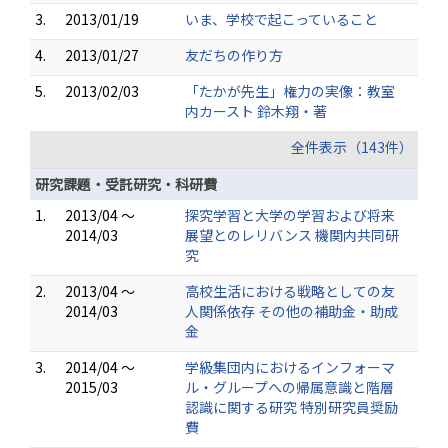
3.
2013/01/19
いま、学校で起こっていること
4.
2013/01/27
友だちの作り方
5.
2013/02/03
「たかが先生」権力の実像：教室
内カースト 鈴木翔・著
全件表示（143件）
研究課題・受託研究・科研費
1.
2013/04 ～
探究学習と大学の学習および将来
2014/03
展望とのレリバンス 機関内共同研
究
2.
2013/04 ～
高校生活における戦略としての友
2014/03
人関係依存 その他の補助金・助成
金
3.
2014/04 ～
学級集団内におけるインフォーマ
2015/03
ル・グループへの帰属意識と階層
認識に関する研究 特別研究員奨励
費