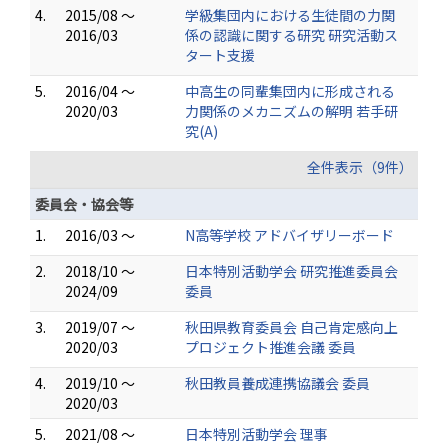
4.
2015/08 ～
学級集団内における生徒間の力関
2016/03
係の認識に関する研究 研究活動ス
タート支援
5.
2016/04 ～
中高生の同輩集団内に形成される
2020/03
力関係のメカニズムの解明 若手研
究(A)
全件表示（9件）
委員会・協会等
1.
2016/03 ～
N高等学校 アドバイザリーボード
2.
2018/10 ～
日本特別活動学会 研究推進委員会
2024/09
委員
3.
2019/07 ～
秋田県教育委員会 自己肯定感向上
2020/03
プロジェクト推進会議 委員
4.
2019/10 ～
秋田教員養成連携協議会 委員
2020/03
5.
2021/08 ～
日本特別活動学会 理事