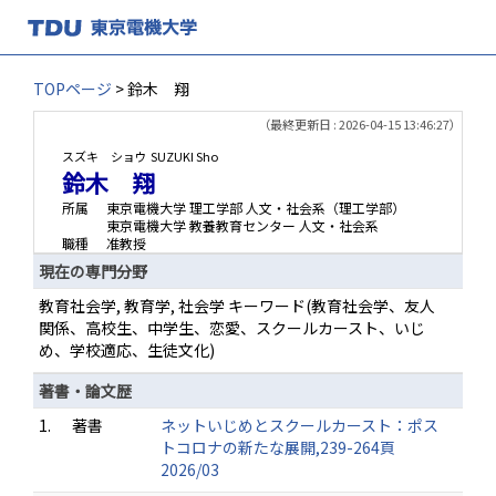
TOPページ
> 鈴木 翔
（最終更新日 : 2026-04-15 13:46:27）
スズキ ショウ
SUZUKI Sho
鈴木 翔
所属
東京電機大学 理工学部 人文・社会系（理工学部）
東京電機大学 教養教育センター 人文・社会系
職種
准教授
現在の専門分野
教育社会学, 教育学, 社会学 キーワード(教育社会学、友人
関係、高校生、中学生、恋愛、スクールカースト、いじ
め、学校適応、生徒文化)
著書・論文歴
1.
著書
ネットいじめとスクールカースト：ポス
トコロナの新たな展開,239-264頁
2026/03