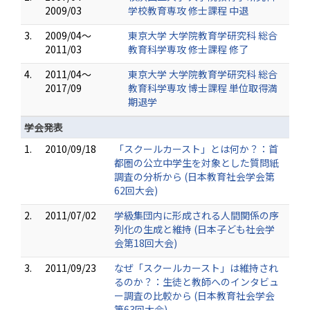
2009/03
学校教育専攻 修士課程 中退
3.
2009/04～
東京大学 大学院教育学研究科 総合
2011/03
教育科学専攻 修士課程 修了
4.
2011/04～
東京大学 大学院教育学研究科 総合
2017/09
教育科学専攻 博士課程 単位取得満
期退学
学会発表
1.
2010/09/18
「スクールカースト」とは何か？：首
都圏の公立中学生を対象とした質問紙
調査の分析から (日本教育社会学会第
62回大会)
2.
2011/07/02
学級集団内に形成される人間関係の序
列化の生成と維持 (日本子ども社会学
会第18回大会)
3.
2011/09/23
なぜ「スクールカースト」は維持され
るのか？：生徒と教師へのインタビュ
ー調査の比較から (日本教育社会学会
第63回大会)