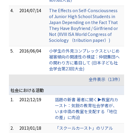
4.
2014/07/14
The Effects on Self-Consciousness
of Junior High School Students in
Japan Depending on the Fact That
They Have Boyfriend / Girlfriend or
Not (XVIII ISA World Congress of
Sociology （tribution paper）)
5.
2016/06/04
小学生の外見コンプレックスといじめ
被害傾向の関連性の検証：仲間集団へ
の関わり方に着目して (日本子ども社
会学会第23回大会)
全件表示（13件）
社会における活動
1.
2012/12/19
話題の新書 著者に聞く▶教室内カ
ースト：気鋭の教育社会学者が、
いま中高の教室を支配する「地位
の差」に肉迫
2.
2013/01/18
「スクールカースト」のリアル