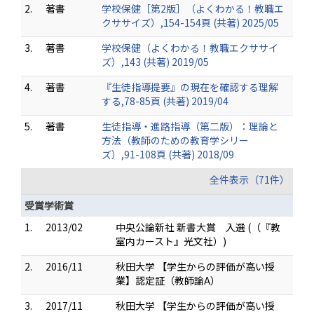
2.
著書
学校保健［第2版］（よくわかる！教職エ
クササイズ）,154-154頁 (共著) 2025/05
3.
著書
学校保健（よくわかる！教職エクササイ
ズ）,143 (共著) 2019/05
4.
著書
『生徒指導提要』の現在を確認する理解
する,78-85頁 (共著) 2019/04
5.
著書
生徒指導・進路指導（第二版）：理論と
方法（教師のための教育学シリー
ズ）,91-108頁 (共著) 2018/09
全件表示（71件）
受賞学術賞
1.
2013/02
中央公論新社 新書大賞 入選 (（『教
室内カースト』光文社）)
2.
2016/11
秋田大学 【学生からの評価が高い授
業】認定証（教師論A）
3.
2017/11
秋田大学 【学生からの評価が高い授