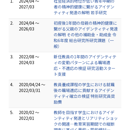
1.
2024/04 ～
社会経済的地位が低い青年中期の
2027/03
者の精神的健康に繋がるアイデン
ティティ発達の解明 若手研究
2.
2024/04 ～
初産後1年間の母親の精神的健康に
2026/03
繋がる父親のアイデンティティ発達
の解明 その他の補助金・助成金 令
和6年度 総合研究所研究課題（一
般）
3.
2022/08 ～
新任教員の1年間のアイデンティテ
2024/03
ィの変動パターンによる職場適
応・不適応の検証 研究活動スター
ト支援
4.
2020/04/24 ～
教員養成課程の学生における就職
2022/03/31
後の職場適応に貢献するアイデン
ティティ確立の検証 特別研究員奨
励費
5.
2020/02 ～
教師を目指す学生におけるアイデ
2022/01
ンティティ発達とリアリティショッ
クの関連―教育実習期間での縦断
調査に基づく量的・質的検討―