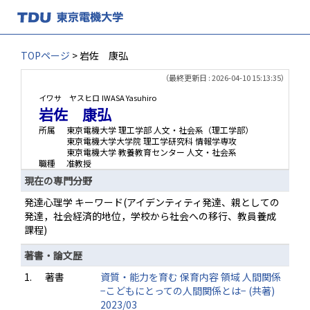
TOPページ
> 岩佐 康弘
（最終更新日 : 2026-04-10 15:13:35）
イワサ ヤスヒロ
IWASA Yasuhiro
岩佐 康弘
所属
東京電機大学 理工学部 人文・社会系（理工学部）
東京電機大学大学院 理工学研究科 情報学専攻
東京電機大学 教養教育センター 人文・社会系
職種
准教授
現在の専門分野
発達心理学 キーワード(アイデンティティ発達、親としての
発達，社会経済的地位，学校から社会への移行、教員養成
課程)
著書・論文歴
1.
著書
資質・能力を育む 保育内容 領域 人間関係
−こどもにとっての人間関係とは− (共著)
2023/03