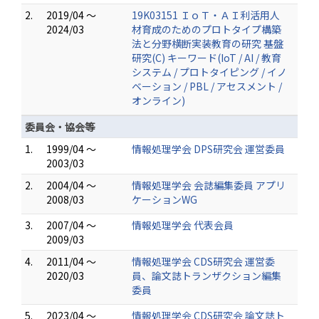
2.
2019/04 ～
19K03151 ＩｏＴ・ＡＩ利活用人
2024/03
材育成のためのプロトタイプ構築
法と分野横断実装教育の研究 基盤
研究(C) キーワード(IoT / AI / 教育
システム / プロトタイピング / イノ
ベーション / PBL / アセスメント /
オンライン)
委員会・協会等
1.
1999/04 ～
情報処理学会 DPS研究会 運営委員
2003/03
2.
2004/04 ～
情報処理学会 会誌編集委員 アプリ
2008/03
ケーションWG
3.
2007/04 ～
情報処理学会 代表会員
2009/03
4.
2011/04 ～
情報処理学会 CDS研究会 運営委
2020/03
員、論文誌トランザクション編集
委員
5.
2023/04 ～
情報処理学会 CDS研究会 論文誌ト