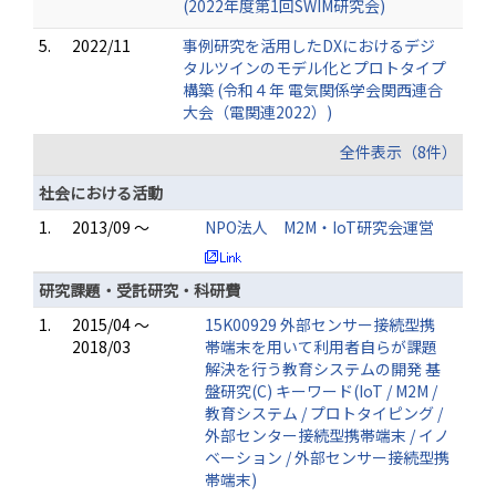
(2022年度第1回SWIM研究会)
5.
2022/11
事例研究を活用したDXにおけるデジ
タルツインのモデル化とプロトタイプ
構築 (令和４年 電気関係学会関西連合
大会（電関連2022）)
全件表示（8件）
社会における活動
1.
2013/09 ～
NPO法人 M2M・IoT研究会運営
研究課題・受託研究・科研費
1.
2015/04 ～
15K00929 外部センサー接続型携
2018/03
帯端末を用いて利用者自らが課題
解決を行う教育システムの開発 基
盤研究(C) キーワード(IoT / M2M /
教育システム / プロトタイピング /
外部センター接続型携帯端末 / イノ
ベーション / 外部センサー接続型携
帯端末)