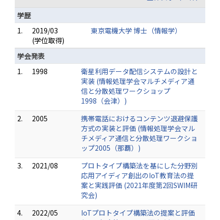
学歴
1.
2019/03
東京電機大学 博士（情報学）
(学位取得)
学会発表
1.
1998
衛星利用データ配信システムの設計と
実装 (情報処理学会マルチメディア通
信と分散処理ワークショップ
1998（会津）)
2.
2005
携帯電話におけるコンテンツ退避保護
方式の実装と評価 (情報処理学会マル
チメディア通信と分散処理ワークショ
ップ2005（那覇）)
3.
2021/08
プロトタイプ構築法を基にした分野別
応用アイディア創出のIoT教育法の提
案と実践評価 (2021年度第2回SWIM研
究会)
4.
2022/05
IoTプロトタイプ構築法の提案と評価