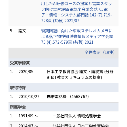
用したAI研修コースの提案と営業スタッ
フ向け実習評価 電気学会論文誌. C, 電
子・情報・システム部門誌 142 (7),719-
728頁 (共著) 2022/07
5.
論文
衝突回避に向けた車載ステレオカメラに
よる落下物検知 映像情報メディア学会誌
75 (4),572-579頁 (共著) 2021
全件表示（19件）
受賞学術賞
1.
2020/05
日本工学教育協会 論文・論説賞 (分野
別IoT教育カリキュラムの提案)
取得特許
1.
2010/10/27
携帯電話機 （4568767）
所属学会
1.
1991/09 ～
一般社団法人 情報処理学会
2.
2014/07 ～
公益社団法人 日本工学教育協会