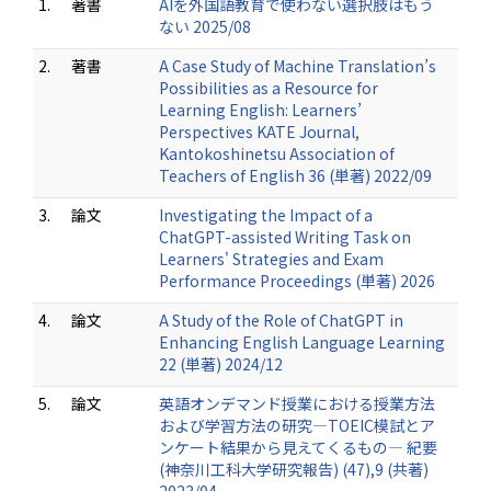
1.
著書
AIを外国語教育で使わない選択肢はもう
ない 2025/08
2.
著書
A Case Study of Machine Translation’s
Possibilities as a Resource for
Learning English: Learners’
Perspectives KATE Journal,
Kantokoshinetsu Association of
Teachers of English 36 (単著) 2022/09
3.
論文
Investigating the Impact of a
ChatGPT-assisted Writing Task on
Learners' Strategies and Exam
Performance Proceedings (単著) 2026
4.
論文
A Study of the Role of ChatGPT in
Enhancing English Language Learning
22 (単著) 2024/12
5.
論文
英語オンデマンド授業における授業方法
および学習方法の研究―TOEIC模試とア
ンケート結果から見えてくるもの― 紀要
(神奈川工科大学研究報告) (47),9 (共著)