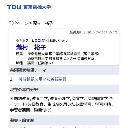
TOPページ
> 瀧村 裕子
（最終更新日 : 2026-05-20 21:55:07）
タキムラ ヒロコ
TAKIMURA Hiroko
瀧村 裕子
所属
東京電機大学 理工学部 英語教育系（理工学部）
東京電機大学 教養教育センター 英語教育系
職種
講師（任期付Ａ）
共同研究希望テーマ
1.
機械翻訳を用いた英語学習
現在の専門分野
外国語教育, 教育工学, 教育心理学, 英文学、英語圏文学 キ
ーワード(英語教育、生成AIを用いた英語学習、学習方略、
学習者要因、動機付け)
著書・論文歴