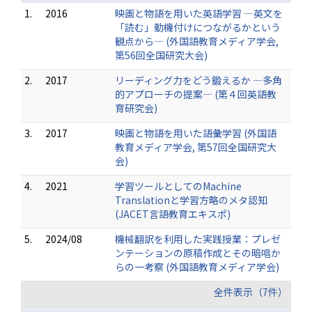
1.
2016
映画と物語を用いた英語学習 ―英文を
「読む」動機付けにつながるかという
観点から― (外国語教育メディア学会,
第56回全国研究大会)
2.
2017
リーディング力をどう鍛えるか ―多角
的アプローチの提案― (第４回英語教
育研究会)
3.
2017
映画と物語を用いた語彙学習 (外国語
教育メディア学会, 第57回全国研究大
会)
4.
2021
学習ツールとしてのMachine
Translationと学習方略のメタ認知
(JACET言語教育エキスポ)
5.
2024/08
機械翻訳を利用した実践授業：プレゼ
ンテーションの原稿作成とその暗唱か
らの一考察 (外国語教育メディア学会)
全件表示（7件）