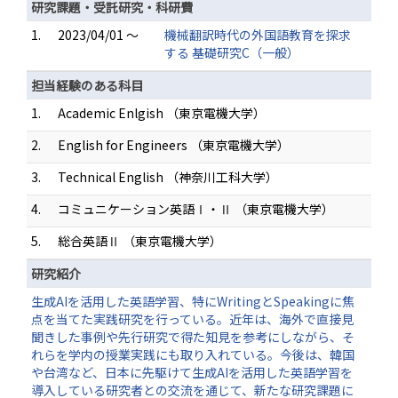
研究課題・受託研究・科研費
1.
2023/04/01 ～
機械翻訳時代の外国語教育を探求
する 基礎研究C（一般）
担当経験のある科目
1.
Academic Enlgish （東京電機大学）
2.
English for Engineers （東京電機大学）
3.
Technical English （神奈川工科大学）
4.
コミュニケーション英語Ⅰ・Ⅱ （東京電機大学）
5.
総合英語Ⅱ （東京電機大学）
研究紹介
生成AIを活用した英語学習、特にWritingとSpeakingに焦
点を当てた実践研究を行っている。近年は、海外で直接見
聞きした事例や先行研究で得た知見を参考にしながら、そ
れらを学内の授業実践にも取り入れている。今後は、韓国
や台湾など、日本に先駆けて生成AIを活用した英語学習を
導入している研究者との交流を通じて、新たな研究課題に