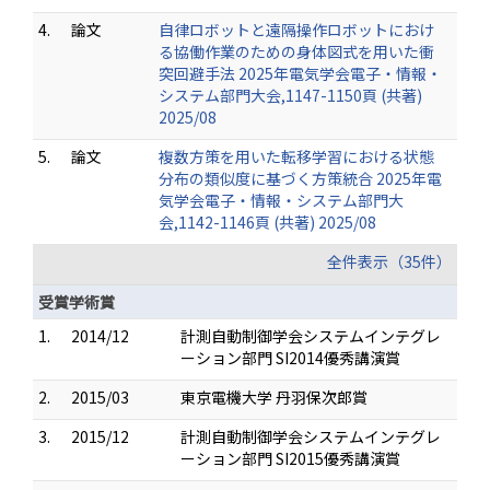
4.
論文
自律ロボットと遠隔操作ロボットにおけ
る協働作業のための身体図式を用いた衝
突回避手法 2025年電気学会電子・情報・
システム部門大会,1147-1150頁 (共著)
2025/08
5.
論文
複数方策を用いた転移学習における状態
分布の類似度に基づく方策統合 2025年電
気学会電子・情報・システム部門大
会,1142-1146頁 (共著) 2025/08
全件表示（35件）
受賞学術賞
1.
2014/12
計測自動制御学会システムインテグレ
ーション部門 SI2014優秀講演賞
2.
2015/03
東京電機大学 丹羽保次郎賞
3.
2015/12
計測自動制御学会システムインテグレ
ーション部門 SI2015優秀講演賞