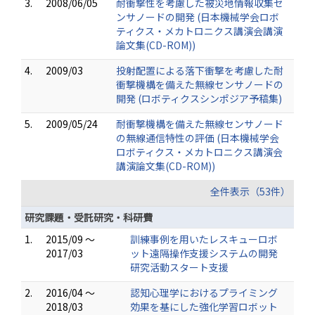
3.
2008/06/05
耐衝撃性を考慮した被災地情報収集セ
ンサノードの開発 (日本機械学会ロボ
ティクス・メカトロニクス講演会講演
論文集(CD-ROM))
4.
2009/03
投射配置による落下衝撃を考慮した耐
衝撃機構を備えた無線センサノードの
開発 (ロボティクスシンポジア予稿集)
5.
2009/05/24
耐衝撃機構を備えた無線センサノード
の無線通信特性の評価 (日本機械学会
ロボティクス・メカトロニクス講演会
講演論文集(CD-ROM))
全件表示（53件）
研究課題・受託研究・科研費
1.
2015/09 ～
訓練事例を用いたレスキューロボ
2017/03
ット遠隔操作支援システムの開発
研究活動スタート支援
2.
2016/04 ～
認知心理学におけるプライミング
2018/03
効果を基にした強化学習ロボット