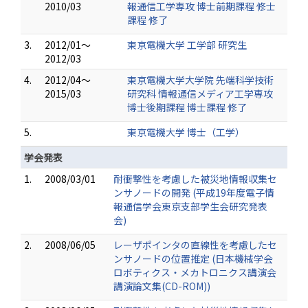
2010/03
報通信工学専攻 博士前期課程 修士
課程 修了
3.
2012/01～
東京電機大学 工学部 研究生
2012/03
4.
2012/04～
東京電機大学大学院 先端科学技術
2015/03
研究科 情報通信メディア工学専攻
博士後期課程 博士課程 修了
5.
東京電機大学 博士（工学）
学会発表
1.
2008/03/01
耐衝撃性を考慮した被災地情報収集セ
ンサノードの開発 (平成19年度電子情
報通信学会東京支部学生会研究発表
会)
2.
2008/06/05
レーザポインタの直線性を考慮したセ
ンサノードの位置推定 (日本機械学会
ロボティクス・メカトロニクス講演会
講演論文集(CD-ROM))