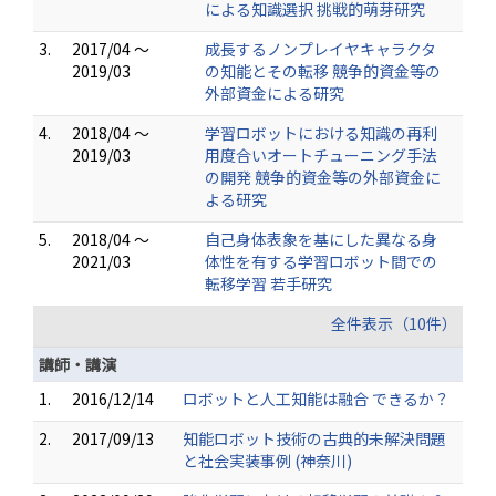
による知識選択 挑戦的萌芽研究
3.
2017/04 ～
成長するノンプレイヤキャラクタ
2019/03
の知能とその転移 競争的資金等の
外部資金による研究
4.
2018/04 ～
学習ロボットにおける知識の再利
2019/03
用度合いオートチューニング手法
の開発 競争的資金等の外部資金に
よる研究
5.
2018/04 ～
自己身体表象を基にした異なる身
2021/03
体性を有する学習ロボット間での
転移学習 若手研究
全件表示（10件）
講師・講演
1.
2016/12/14
ロボットと人工知能は融合 できるか？
2.
2017/09/13
知能ロボット技術の古典的未解決問題
と社会実装事例 (神奈川)