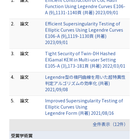
1.
論文
Efficient Construction of CGL Hash
Function Using Legendre Curves E106-
A (9),1131-1140頁 (共著) 2023/09/01
2.
論文
Efficient Supersingularity Testing of
Elliptic Curves Using Legendre Curves
E106-A (9),1119-1130頁 (共著)
2023/09/01
3.
論文
Tight Security of Twin-DH Hashed
ElGamal KEM in Multi-user Setting
E105-A (3),173-181頁 (共著) 2022/03/01
4.
論文
Legendre型の楕円曲線を用いた超特異性
判定アルゴリズムの効率化 (共著)
2021/09/08
5.
論文
Improved Supersingularity Testing of
Elliptic Curves Using
Legendre Form (共著) 2021/08/16
全件表示（12件）
受賞学術賞