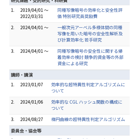
研究課題・受託研究・科研費
1.
2019/04/01 ～
同種写像暗号の効率化と安全性評
2022/03/31
価 特別研究員奨励費
2.
2024/04/01 ～
一般次元アーベル多様体間の同種
写像を用いた暗号の安全性解析及
び計算効率化 若手研究
3.
2024/04/01 ～
同種写像暗号の安全性に関する帰
着効率の検討 競争的資金等の外部
資金による研究
講師・講演
1.
2023/01/07
効率的な超特異性判定アルゴリズムに
ついて
2.
2024/01/06
効率的な CGL ハッシュ関数の構成に
ついて
3.
2024/08/27
楕円曲線の超特異性判定アルゴリズム
委員会・協会等