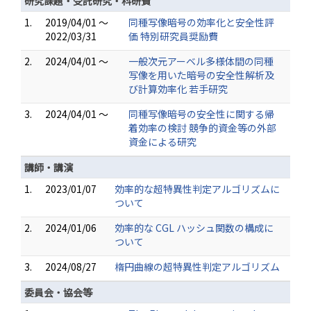
研究課題・受託研究・科研費
1.
2019/04/01 ～
同種写像暗号の効率化と安全性評
2022/03/31
価 特別研究員奨励費
2.
2024/04/01 ～
一般次元アーベル多様体間の同種
写像を用いた暗号の安全性解析及
び計算効率化 若手研究
3.
2024/04/01 ～
同種写像暗号の安全性に関する帰
着効率の検討 競争的資金等の外部
資金による研究
講師・講演
1.
2023/01/07
効率的な超特異性判定アルゴリズムに
ついて
2.
2024/01/06
効率的な CGL ハッシュ関数の構成に
ついて
3.
2024/08/27
楕円曲線の超特異性判定アルゴリズム
委員会・協会等