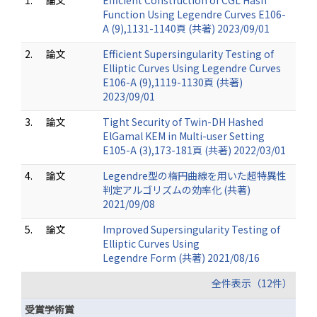
1.
論文
Efficient Construction of CGL Hash
Function Using Legendre Curves E106-
A (9),1131-1140頁 (共著) 2023/09/01
2.
論文
Efficient Supersingularity Testing of
Elliptic Curves Using Legendre Curves
E106-A (9),1119-1130頁 (共著)
2023/09/01
3.
論文
Tight Security of Twin-DH Hashed
ElGamal KEM in Multi-user Setting
E105-A (3),173-181頁 (共著) 2022/03/01
4.
論文
Legendre型の楕円曲線を用いた超特異性
判定アルゴリズムの効率化 (共著)
2021/09/08
5.
論文
Improved Supersingularity Testing of
Elliptic Curves Using
Legendre Form (共著) 2021/08/16
全件表示（12件）
受賞学術賞