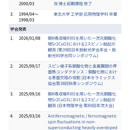
2000/03
攻 博士前期課程 修了
3.
1994/04～
東北大学 工学部 応用物理学科 卒業
1998/03
学会発表
1.
2026/01/08
銅K吸収端RIXSを用いた一次元銅酸化
物Sr2CuO3における2スピノン励起の
観測 (第39回日本放射光学会年会・放
射光科学合同シンポジウム)
2.
2025/09/17
スピン梯子系銅酸化物と金属膜間の界
面熱コンダクタンス：銅酸化物におけ
る表面欠陥の役割 (日本セラミックス
協会第38回秋季シンポジウム)
3.
2025/09/16
銅K吸収端RIXSを用いた一次元銅酸化
物Sr2CuO3における2スピノン励起の
観測 (日本物理学会 第80回年次大会)
4.
2025/03/16
Antiferromagnetic / ferromagnetic
spin fluctuations in non-
superconducting heavily overdoped