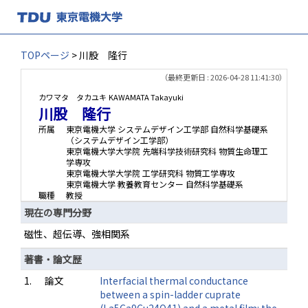
TOPページ
> 川股 隆行
（最終更新日 : 2026-04-28 11:41:30）
カワマタ タカユキ
KAWAMATA Takayuki
川股 隆行
所属
東京電機大学 システムデザイン工学部 自然科学基礎系
（システムデザイン工学部）
東京電機大学大学院 先端科学技術研究科 物質生命理工
学専攻
東京電機大学大学院 工学研究科 物質工学専攻
東京電機大学 教養教育センター 自然科学基礎系
職種
教授
現在の専門分野
磁性、超伝導、強相関系
著書・論文歴
1.
論文
Interfacial thermal conductance
between a spin-ladder cuprate