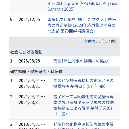
Bi-2201 cuprate (APS Global Physics
Summit 2025)
5.
2024/12/05
電気化学反応を利用したマグノン熱伝
導の可逆制御 (2024年応用物理学会東
北支部 第79回学術講演会)
全件表示（124件）
社会における活動
1.
2025/08/28
高校1年生対象の講義への協力
研究課題・受託研究・科研費
1.
2021/04/01 ～
高スピン熱伝導材料の創製とその
2024/03/31
機構解明 基盤研究(C)（一般）
2.
2021/04/01 ～
電子ドープ型銅酸化物高温超伝導
2024/03/31
体における擬ギャップ現象の核磁
気共鳴法による解明 基盤研究(C)
（一般）
3.
2018/04/01 ～
T’型銅酸化物高温超伝導体の本質