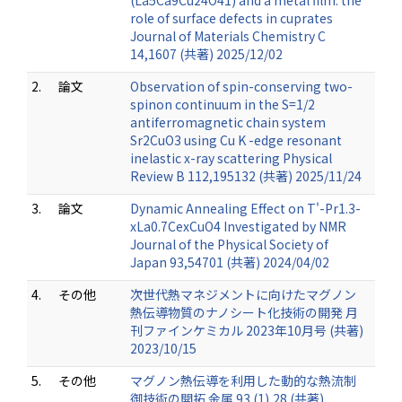
(La5Ca9Cu24O41) and a metal film: the
role of surface defects in cuprates
Journal of Materials Chemistry C
14,1607 (共著) 2025/12/02
2.
論文
Observation of spin-conserving two-
spinon continuum in the S=1/2
antiferromagnetic chain system
Sr2CuO3 using Cu K -edge resonant
inelastic x-ray scattering Physical
Review B 112,195132 (共著) 2025/11/24
3.
論文
Dynamic Annealing Effect on T'-Pr1.3-
xLa0.7CexCuO4 Investigated by NMR
Journal of the Physical Society of
Japan 93,54701 (共著) 2024/04/02
4.
その他
次世代熱マネジメントに向けたマグノン
熱伝導物質のナノシート化技術の開発 月
刊ファインケミカル 2023年10月号 (共著)
2023/10/15
5.
その他
マグノン熱伝導を利用した動的な熱流制
御技術の開拓 金属 93 (1),28 (共著)