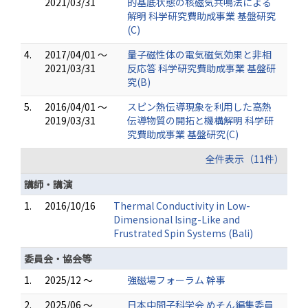
2021/03/31
的基底状態の核磁気共鳴法による
解明 科学研究費助成事業 基盤研究
(C)
4.
2017/04/01 ～
量子磁性体の電気磁気効果と非相
2021/03/31
反応答 科学研究費助成事業 基盤研
究(B)
5.
2016/04/01 ～
スピン熱伝導現象を利用した高熱
2019/03/31
伝導物質の開拓と機構解明 科学研
究費助成事業 基盤研究(C)
全件表示（11件）
講師・講演
1.
2016/10/16
Thermal Conductivity in Low-
Dimensional Ising-Like and
Frustrated Spin Systems (Bali)
委員会・協会等
1.
2025/12 ～
強磁場フォーラム 幹事
2.
2025/06 ～
日本中間子科学会 めそん編集委員