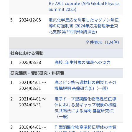
Bi-2201 cuprate (APS Global Physics
Summit 2025)
5.
2024/12/05
電気化学反応を利用したマグノン熱伝
導の可逆制御 (2024年応用物理学会東
北支部 第79回学術講演会)
全件表示（124件）
社会における活動
1.
2025/08/28
高校1年生対象の講義への協力
研究課題・受託研究・科研費
1.
2021/04/01 ～
高スピン熱伝導材料の創製とその
2024/03/31
機構解明 基盤研究(C)（一般）
2.
2021/04/01 ～
電子ドープ型銅酸化物高温超伝導
2024/03/31
体における擬ギャップ現象の核磁
気共鳴法による解明 基盤研究(C)
（一般）
3.
2018/04/01 ～
T’型銅酸化物高温超伝導体の本質