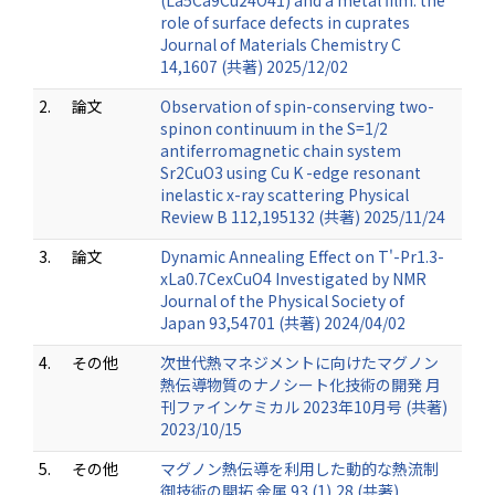
(La5Ca9Cu24O41) and a metal film: the
role of surface defects in cuprates
Journal of Materials Chemistry C
14,1607 (共著) 2025/12/02
2.
論文
Observation of spin-conserving two-
spinon continuum in the S=1/2
antiferromagnetic chain system
Sr2CuO3 using Cu K -edge resonant
inelastic x-ray scattering Physical
Review B 112,195132 (共著) 2025/11/24
3.
論文
Dynamic Annealing Effect on T'-Pr1.3-
xLa0.7CexCuO4 Investigated by NMR
Journal of the Physical Society of
Japan 93,54701 (共著) 2024/04/02
4.
その他
次世代熱マネジメントに向けたマグノン
熱伝導物質のナノシート化技術の開発 月
刊ファインケミカル 2023年10月号 (共著)
2023/10/15
5.
その他
マグノン熱伝導を利用した動的な熱流制
御技術の開拓 金属 93 (1),28 (共著)