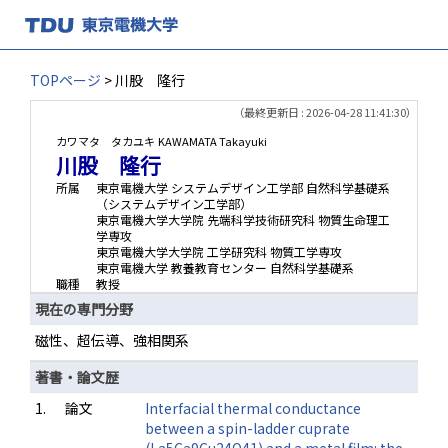
TOPページ
> 川股 隆行
（最終更新日 : 2026-04-28 11:41:30）
カワマタ タカユキ
KAWAMATA Takayuki
川股 隆行
所属
東京電機大学 システムデザイン工学部 自然科学基礎系
（システムデザイン工学部）
東京電機大学大学院 先端科学技術研究科 物質生命理工
学専攻
東京電機大学大学院 工学研究科 物質工学専攻
東京電機大学 教養教育センター 自然科学基礎系
職種
教授
現在の専門分野
磁性、超伝導、強相関系
著書・論文歴
1.
論文
Interfacial thermal conductance
between a spin-ladder cuprate