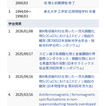
2000/03
攻 博士前期課程 修了
3.
1994/04～
東北大学 工学部 応用物理学科 卒業
1998/03
学会発表
1.
2026/01/08
銅K吸収端RIXSを用いた一次元銅酸化
物Sr2CuO3における2スピノン励起の
観測 (第39回日本放射光学会年会・放
射光科学合同シンポジウム)
2.
2025/09/17
スピン梯子系銅酸化物と金属膜間の界
面熱コンダクタンス：銅酸化物におけ
る表面欠陥の役割 (日本セラミックス
協会第38回秋季シンポジウム)
3.
2025/09/16
銅K吸収端RIXSを用いた一次元銅酸化
物Sr2CuO3における2スピノン励起の
観測 (日本物理学会 第80回年次大会)
4.
2025/03/16
Antiferromagnetic / ferromagnetic
spin fluctuations in non-
superconducting heavily overdoped