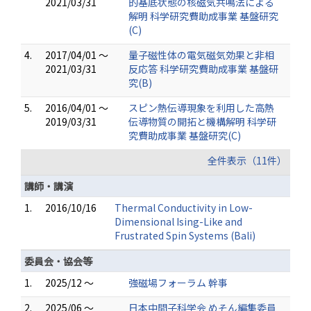
2021/03/31
的基底状態の核磁気共鳴法による
解明 科学研究費助成事業 基盤研究
(C)
4.
2017/04/01 ～
量子磁性体の電気磁気効果と非相
2021/03/31
反応答 科学研究費助成事業 基盤研
究(B)
5.
2016/04/01 ～
スピン熱伝導現象を利用した高熱
2019/03/31
伝導物質の開拓と機構解明 科学研
究費助成事業 基盤研究(C)
全件表示（11件）
講師・講演
1.
2016/10/16
Thermal Conductivity in Low-
Dimensional Ising-Like and
Frustrated Spin Systems (Bali)
委員会・協会等
1.
2025/12 ～
強磁場フォーラム 幹事
2.
2025/06 ～
日本中間子科学会 めそん編集委員