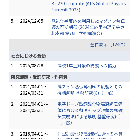
Bi-2201 cuprate (APS Global Physics
Summit 2025)
5.
2024/12/05
電気化学反応を利用したマグノン熱伝
導の可逆制御 (2024年応用物理学会東
北支部 第79回学術講演会)
全件表示（124件）
社会における活動
1.
2025/08/28
高校1年生対象の講義への協力
研究課題・受託研究・科研費
1.
2021/04/01 ～
高スピン熱伝導材料の創製とその
2024/03/31
機構解明 基盤研究(C)（一般）
2.
2021/04/01 ～
電子ドープ型銅酸化物高温超伝導
2024/03/31
体における擬ギャップ現象の核磁
気共鳴法による解明 基盤研究(C)
（一般）
3.
2018/04/01 ～
T’型銅酸化物高温超伝導体の本質