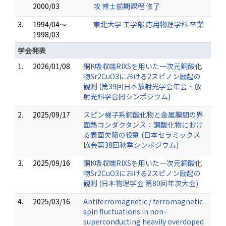
2000/03
攻 博士前期課程 修了
3.
1994/04～
東北大学 工学部 応用物理学科 卒業
1998/03
学会発表
1.
2026/01/08
銅K吸収端RIXSを用いた一次元銅酸化
物Sr2CuO3における2スピノン励起の
観測 (第39回日本放射光学会年会・放
射光科学合同シンポジウム)
2.
2025/09/17
スピン梯子系銅酸化物と金属膜間の界
面熱コンダクタンス：銅酸化物におけ
る表面欠陥の役割 (日本セラミックス
協会第38回秋季シンポジウム)
3.
2025/09/16
銅K吸収端RIXSを用いた一次元銅酸化
物Sr2CuO3における2スピノン励起の
観測 (日本物理学会 第80回年次大会)
4.
2025/03/16
Antiferromagnetic / ferromagnetic
spin fluctuations in non-
superconducting heavily overdoped