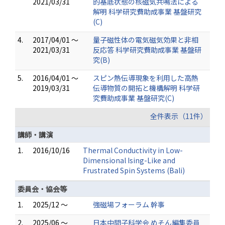
2021/03/31
的基底状態の核磁気共鳴法による
解明 科学研究費助成事業 基盤研究
(C)
4.
2017/04/01 ～
量子磁性体の電気磁気効果と非相
2021/03/31
反応答 科学研究費助成事業 基盤研
究(B)
5.
2016/04/01 ～
スピン熱伝導現象を利用した高熱
2019/03/31
伝導物質の開拓と機構解明 科学研
究費助成事業 基盤研究(C)
全件表示（11件）
講師・講演
1.
2016/10/16
Thermal Conductivity in Low-
Dimensional Ising-Like and
Frustrated Spin Systems (Bali)
委員会・協会等
1.
2025/12 ～
強磁場フォーラム 幹事
2.
2025/06 ～
日本中間子科学会 めそん編集委員