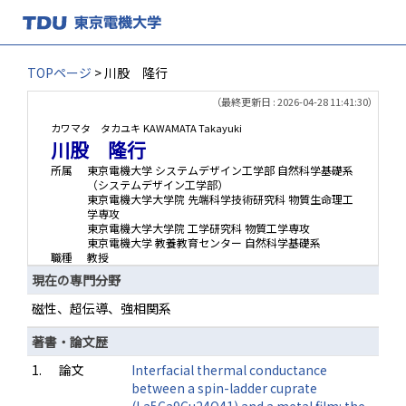
TOPページ
> 川股 隆行
（最終更新日 : 2026-04-28 11:41:30）
カワマタ タカユキ
KAWAMATA Takayuki
川股 隆行
所属
東京電機大学 システムデザイン工学部 自然科学基礎系
（システムデザイン工学部）
東京電機大学大学院 先端科学技術研究科 物質生命理工
学専攻
東京電機大学大学院 工学研究科 物質工学専攻
東京電機大学 教養教育センター 自然科学基礎系
職種
教授
現在の専門分野
磁性、超伝導、強相関系
著書・論文歴
1.
論文
Interfacial thermal conductance
between a spin-ladder cuprate