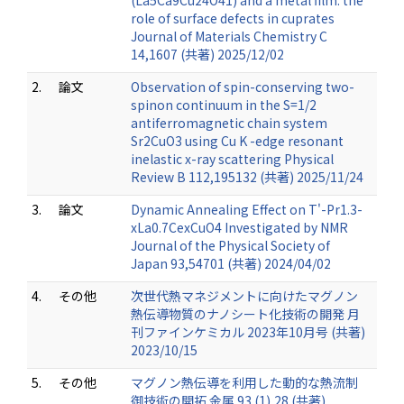
(La5Ca9Cu24O41) and a metal film: the
role of surface defects in cuprates
Journal of Materials Chemistry C
14,1607 (共著) 2025/12/02
2.
論文
Observation of spin-conserving two-
spinon continuum in the S=1/2
antiferromagnetic chain system
Sr2CuO3 using Cu K -edge resonant
inelastic x-ray scattering Physical
Review B 112,195132 (共著) 2025/11/24
3.
論文
Dynamic Annealing Effect on T'-Pr1.3-
xLa0.7CexCuO4 Investigated by NMR
Journal of the Physical Society of
Japan 93,54701 (共著) 2024/04/02
4.
その他
次世代熱マネジメントに向けたマグノン
熱伝導物質のナノシート化技術の開発 月
刊ファインケミカル 2023年10月号 (共著)
2023/10/15
5.
その他
マグノン熱伝導を利用した動的な熱流制
御技術の開拓 金属 93 (1),28 (共著)