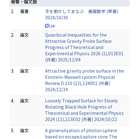
著書・論文歴
1.
著書
手を動かしてまなぶ 基礎数学 (単著)
2024/10/30
2.
論文
Quasilocal Inequalities for the
Attractive Gravity Probe Surface
Progress of Theoretical and
Experimental Physics 2026 (1),013E01
(共著) 2025/12/04
3.
論文
Attractive gravity probe surface in the
Einstein-Maxwell system Physical
Review D 110 (12),124051 (共著)
2024/12/19
4.
論文
Loosely Trapped Surface for Slowly
Rotating Black Hole Progress of
Theoretical and Experimental Physics
2024 (11),113E02 (共著) 2024/10/22
5.
論文
A generalization of photon sphere
based on escape/capture cone The