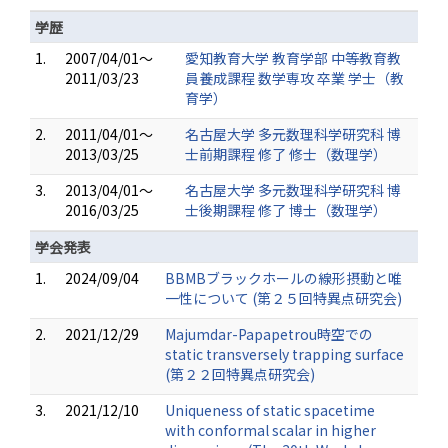
学歴
1.
2007/04/01～
愛知教育大学 教育学部 中等教育教
2011/03/23
員養成課程 数学専攻 卒業 学士（教
育学）
2.
2011/04/01～
名古屋大学 多元数理科学研究科 博
2013/03/25
士前期課程 修了 修士（数理学）
3.
2013/04/01～
名古屋大学 多元数理科学研究科 博
2016/03/25
士後期課程 修了 博士（数理学）
学会発表
1.
2024/09/04
BBMBブラックホールの線形摂動と唯
一性について (第２５回特異点研究会)
2.
2021/12/29
Majumdar-Papapetrou時空での
static transversely trapping surface
(第２２回特異点研究会)
3.
2021/12/10
Uniqueness of static spacetime
with conformal scalar in higher