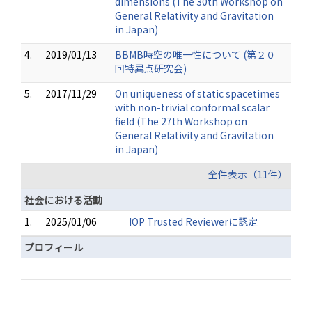
dimensions (The 30th Workshop on
General Relativity and Gravitation
in Japan)
4.
2019/01/13
BBMB時空の唯一性について (第２０
回特異点研究会)
5.
2017/11/29
On uniqueness of static spacetimes
with non-trivial conformal scalar
field (The 27th Workshop on
General Relativity and Gravitation
in Japan)
全件表示（11件）
社会における活動
1.
2025/01/06
IOP Trusted Reviewerに認定
プロフィール