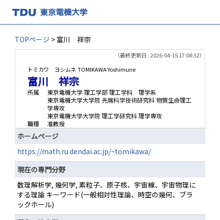
TOPページ
> 富川 祥宗
（最終更新日 : 2026-04-15 17:08:32）
トミカワ ヨシムネ
TOMIKAWA Yoshimune
富川 祥宗
所属
東京電機大学 理工学部 理工学科 理学系
東京電機大学大学院 先端科学技術研究科 物質生命理工
学専攻
東京電機大学大学院 理工学研究科 理学専攻
職種
准教授
ホームページ
https://math.ru.dendai.ac.jp/~tomikawa/
現在の専門分野
数理解析学, 幾何学, 素粒子、原子核、宇宙線、宇宙物理に
する理論 キーワード(一般相対性理論、時空の幾何、ブラ
ックホール)