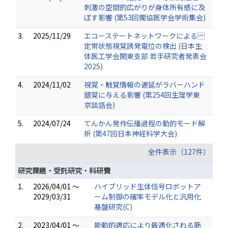
刺激の空間的広がりが身体所有感に及
ぼす影響 (第53回獨協医学会学術集会)
3.
2025/11/29
エコーステートネットワークによる
定常状態視覚誘発電位の検出 (日本生
体医工学会関東支部 若手研究者発表会
2025)
4.
2024/11/02
視覚・触覚情報の遅延がラバーハンド
錯覚に与える影響 (第254回生理学東
京談話会)
5.
2024/07/24
てんかん発作伝播過程の動的モード解
析 (第47回日本神経科学大会)
全件表示（127件）
研究課題・受託研究・科研費
1.
2026/04/01 ～
ハイブリッド生体信号ロボットア
2029/03/31
ーム制御の確率モデル化と汎用化
基盤研究(C)
2.
2023/04/01 ～
能動的適応により最適化される筋