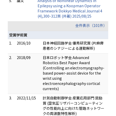
5.
論文
Analysis of Nonlinear Dynamics in
Epilepsy using a Koopman Operator
Framework Dokkyo Medical Journal 4
(4),300-312頁 (共著) 2025/08/25
全件表示（101件）
受賞学術賞
1.
2016/10
日本神経回路学会 優秀研究賞 (片麻痺
患者のシナジーによる運動解析)
2.
2018/09
日本ロボット学会 Advanced
Robotics Best Paper Award
(Controlling an electromyography-
based power-assist device for the
wrist using
electroencephalography cortical
currents)
3.
2022/11/15
計測自動制御学会 産業応用部門 奨励
賞 (空気圧リザバーコンピューティン
グの性能向上に向けた管路ネットワー
クの周波数特性解析)