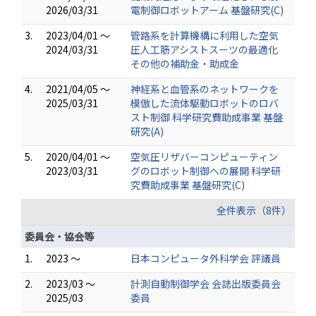
2026/03/31
電制御ロボットアーム 基盤研究(C)
3.
2023/04/01 ～
管路系を計算機構に利用した空気
2024/03/31
圧人工筋アシストスーツの最適化
その他の補助金・助成金
4.
2021/04/05 ～
神経系と血管系のネットワークを
2025/03/31
模倣した流体駆動ロボットのロバ
スト制御 科学研究費助成事業 基盤
研究(A)
5.
2020/04/01 ～
空気圧リザバーコンピューティン
2023/03/31
グのロボット制御への展開 科学研
究費助成事業 基盤研究(C)
全件表示（8件）
委員会・協会等
1.
2023 ～
日本コンピュータ外科学会 評議員
2.
2023/03 ～
計測自動制御学会 会誌出版委員会
2025/03
委員