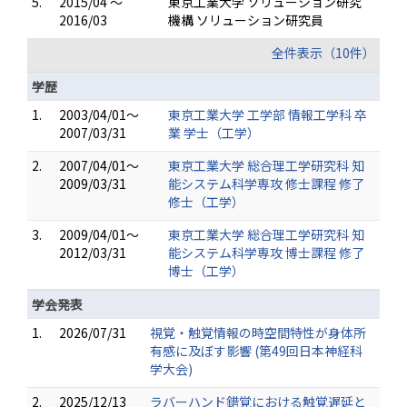
5.
2015/04 ～
東京工業大学 ソリューション研究
2016/03
機構 ソリューション研究員
全件表示（10件）
学歴
1.
2003/04/01～
東京工業大学 工学部 情報工学科 卒
2007/03/31
業 学士（工学）
2.
2007/04/01～
東京工業大学 総合理工学研究科 知
2009/03/31
能システム科学専攻 修士課程 修了
修士（工学）
3.
2009/04/01～
東京工業大学 総合理工学研究科 知
2012/03/31
能システム科学専攻 博士課程 修了
博士（工学）
学会発表
1.
2026/07/31
視覚・触覚情報の時空間特性が身体所
有感に及ぼす影響 (第49回日本神経科
学大会)
2.
2025/12/13
ラバーハンド錯覚における触覚遅延と