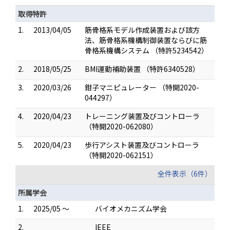
取得特許
1.
2013/04/05
筋骨格系モデル作成装置および該方
法、筋骨格系機構制御装置ならびに筋
骨格系機構システム （特許5234542）
2.
2018/05/25
BMI運動補助装置 （特許6340528）
3.
2020/03/26
鉗子マニピュレーター （特開2020-
044297）
4.
2020/04/23
トレーニング装置及びコントローラ
（特開2020-062080）
5.
2020/04/23
歩行アシスト装置及びコントローラ
（特開2020-062151）
全件表示（6件）
所属学会
1.
2025/05 ～
バイオメカニズム学会
2.
IEEE