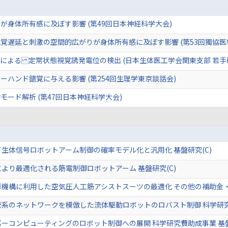
が身体所有感に及ぼす影響 (第49回日本神経科学大会)
覚遅延と刺激の空間的広がりが身体所有感に及ぼす影響 (第53回獨協医
よる 定常状態視覚誘発電位の検出 (日本生体医工学会関東支部 若手研
ハンド錯覚に与える影響 (第254回生理学東京談話会)
ード解析 (第47回日本神経科学大会)
生体信号ロボットアーム制御の確率モデル化と汎用化 基盤研究(C)
より最適化される筋電制御ロボットアーム 基盤研究(C)
算機構に利用した空気圧人工筋アシストスーツの最適化 その他の補助金
系のネットワークを模倣した流体駆動ロボットのロバスト制御 科学研究費
ーコンピューティングのロボット制御への展開 科学研究費助成事業 基盤