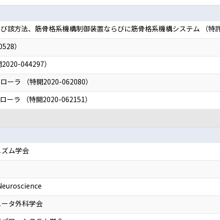
び該方法、筋骨格系機構制御装置ならびに筋骨格系機構システム （特許52
0528）
20-044297）
ラ （特開2020-062080）
ラ （特開2020-062151）
ニズム学会
 Neuroscience
ュータ外科学会