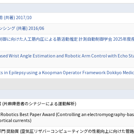
著) 2017/10
グ (共著) 2016/06
に向けた人工筋内圧による筋活動推定 計測自動制御学会 2025年度産業応
ed Wrist Angle Estimation and Robotic Arm Control with Echo St
cs in Epilepsy using a Koopman Operator Framework Dokkyo Medic
 (片麻痺患者のシナジーによる運動解析)
cs Best Paper Award (Controlling an electromyography-based p
rtical currents)
部門 奨励賞 (空気圧リザバーコンピューティングの性能向上に向けた管路