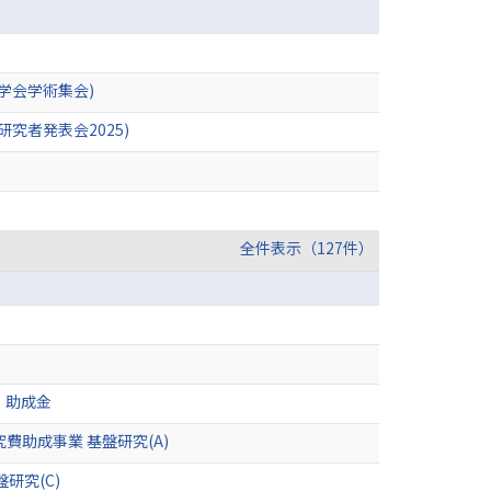
学会学術集会)
究者発表会2025)
全件表示（127件）
・助成金
助成事業 基盤研究(A)
研究(C)