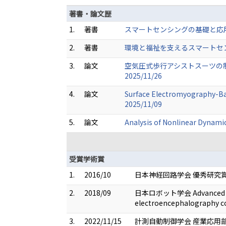
著書・論文歴
1.
著書
スマートセンシングの基礎と応用 (共
2.
著書
環境と福祉を支えるスマートセンシン
3.
論文
空気圧式歩行アシストスーツの制御
2025/11/26
4.
論文
Surface Electromyography-Bas
2025/11/09
5.
論文
Analysis of Nonlinear Dynami
受賞学術賞
1.
2016/10
日本神経回路学会 優秀研究賞
2.
2018/09
日本ロボット学会 Advanced Roboti
electroencephalography co
3.
2022/11/15
計測自動制御学会 産業応用