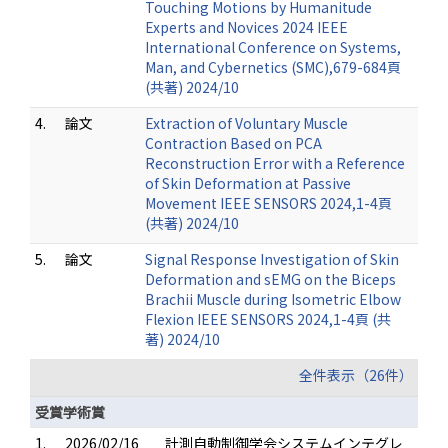
Touching Motions by Humanitude
Experts and Novices 2024 IEEE
International Conference on Systems,
Man, and Cybernetics (SMC),679-684頁
(共著) 2024/10
4.
論文
Extraction of Voluntary Muscle
Contraction Based on PCA
Reconstruction Error with a Reference
of Skin Deformation at Passive
Movement IEEE SENSORS 2024,1-4頁
(共著) 2024/10
5.
論文
Signal Response Investigation of Skin
Deformation and sEMG on the Biceps
Brachii Muscle during Isometric Elbow
Flexion IEEE SENSORS 2024,1-4頁 (共
著) 2024/10
全件表示（26件）
受賞学術賞
1.
2026/02/16
計測自動制御学会システムインテグレ