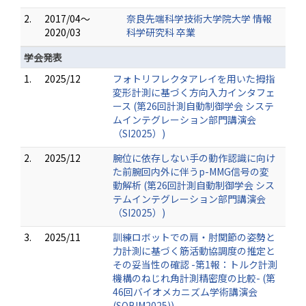
2.
2017/04～
奈良先端科学技術大学院大学 情報
2020/03
科学研究科 卒業
学会発表
1.
2025/12
フォトリフレクタアレイを用いた拇指
変形計測に基づく方向入力インタフェ
ース (第26回計測自動制御学会 システ
ムインテグレーション部門講演会
（SI2025）)
2.
2025/12
腕位に依存しない手の動作認識に向け
た前腕回内外に伴うp-MMG信号の変
動解析 (第26回計測自動制御学会 シス
テムインテグレーション部門講演会
（SI2025）)
3.
2025/11
訓練ロボットでの肩・肘関節の姿勢と
力計測に基づく筋活動協調度の推定と
その妥当性の確認 -第1報：トルク計測
機構のねじれ角計測精密度の比較- (第
46回バイオメカニズム学術講演会
(SOBIM2025))