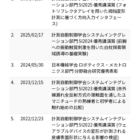
ーション部門 SI2025 優秀講演賞 (フォ
トリフレクタアレイを用いた拇指変形
計測に基づく方向入力インタフェー
ス)
2.
2025/02/17
計測自動制御学会システムインテグレ
ーション部門 SI2024 優秀講演賞 (前腕
への振動触覚刺激を用いた白杖探索領
域誘導の基礎実験)
3.
2024/05/30
日本機械学会 ロボティクス・メカトロ
ニクス部門 分野融合研究優秀表彰
4.
2023/12/15
計測自動制御学会システムインテグレ
ーション部門 SI2023 優秀講演賞 (赤外
線漏れ全反射方式の接触面を通したユ
マニチュードの熟練者と初学者による
触れ始めの比較)
5.
2022/12/23
計測自動制御学会システムインテグレ
ーション部門 SI2022 優秀講演賞 (ウェ
アラブルデバイスの変形が計測される
皮膚表面形状に与える影響の検証)