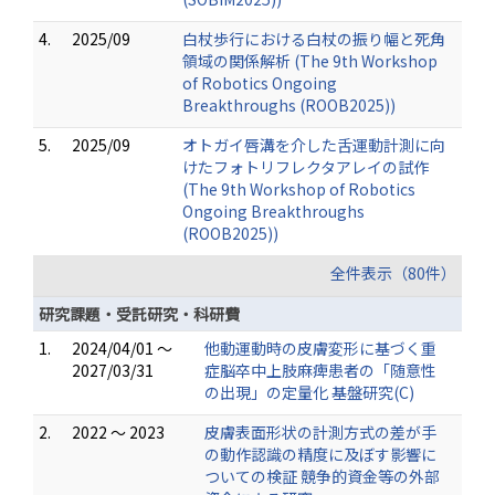
4.
2025/09
白杖歩行における白杖の振り幅と死角
領域の関係解析 (The 9th Workshop
of Robotics Ongoing
Breakthroughs (ROOB2025))
5.
2025/09
オトガイ唇溝を介した舌運動計測に向
けたフォトリフレクタアレイの試作
(The 9th Workshop of Robotics
Ongoing Breakthroughs
(ROOB2025))
全件表示（80件）
研究課題・受託研究・科研費
1.
2024/04/01 ～
他動運動時の皮膚変形に基づく重
2027/03/31
症脳卒中上肢麻痺患者の「随意性
の出現」の定量化 基盤研究(C)
2.
2022 ～ 2023
皮膚表面形状の計測方式の差が手
の動作認識の精度に及ぼす影響に
ついての検証 競争的資金等の外部