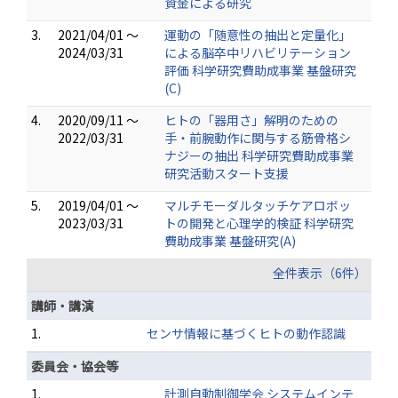
資金による研究
3.
2021/04/01 ～
運動の「随意性の抽出と定量化」
2024/03/31
による脳卒中リハビリテーション
評価 科学研究費助成事業 基盤研究
(C)
4.
2020/09/11 ～
ヒトの「器用さ」解明のための
2022/03/31
手・前腕動作に関与する筋骨格シ
ナジーの抽出 科学研究費助成事業
研究活動スタート支援
5.
2019/04/01 ～
マルチモーダルタッチケアロボッ
2023/03/31
トの開発と心理学的検証 科学研究
費助成事業 基盤研究(A)
全件表示（6件）
講師・講演
1.
センサ情報に基づくヒトの動作認識
委員会・協会等
1.
計測自動制御学会 システムインテ