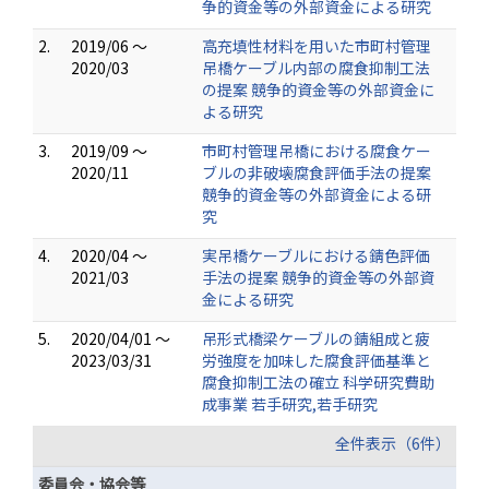
争的資金等の外部資金による研究
2.
2019/06 ～
高充填性材料を用いた市町村管理
2020/03
吊橋ケーブル内部の腐食抑制工法
の提案 競争的資金等の外部資金に
よる研究
3.
2019/09 ～
市町村管理吊橋における腐食ケー
2020/11
ブルの非破壊腐食評価手法の提案
競争的資金等の外部資金による研
究
4.
2020/04 ～
実吊橋ケーブルにおける錆色評価
2021/03
手法の提案 競争的資金等の外部資
金による研究
5.
2020/04/01 ～
吊形式橋梁ケーブルの錆組成と疲
2023/03/31
労強度を加味した腐食評価基準と
腐食抑制工法の確立 科学研究費助
成事業 若手研究,若手研究
全件表示（6件）
委員会・協会等