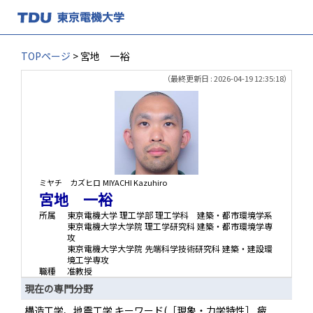
TOPページ
> 宮地 一裕
（最終更新日 : 2026-04-19 12:35:18）
ミヤチ カズヒロ
MIYACHI Kazuhiro
宮地 一裕
所属
東京電機大学 理工学部 理工学科 建築・都市環境学系
東京電機大学大学院 理工学研究科 建築・都市環境学専
攻
東京電機大学大学院 先端科学技術研究科 建築・建設環
境工学専攻
職種
准教授
現在の専門分野
構造工学、地震工学 キーワード(［現象・力学特性］ 疲