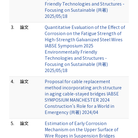
Friendly Technologies and Structures -
Focusing on Sustainable (共著)
2025/05/18
3.
論文
Quantitative Evaluation of the Effect of
Corrosion on the Fatigue Strength of
High-Strength Galvanized Steel Wires
IABSE Symposium 2025
Environmentally Friendly
Technologies and Structures -
Focusing on Sustainable (共著)
2025/05/18
4.
論文
Proposal for cable replacement
method incorporating arch structure
in aging cable-stayed bridges IABSE
SYMPOSIUM MANCHESTER 2024
Construction’s Role for a World in
Emergency (共著) 2024/04
5.
論文
Estimation of Early Corrosion
Mechanism on the Upper Surface of
Wire Ropes in Suspension Bridges