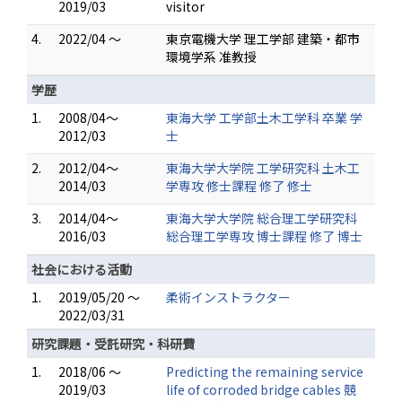
2019/03
visitor
4.
2022/04 ～
東京電機大学 理工学部 建築・都市
環境学系 准教授
学歴
1.
2008/04～
東海大学 工学部土木工学科 卒業 学
2012/03
士
2.
2012/04～
東海大学大学院 工学研究科 土木工
2014/03
学専攻 修士課程 修了 修士
3.
2014/04～
東海大学大学院 総合理工学研究科
2016/03
総合理工学専攻 博士課程 修了 博士
社会における活動
1.
2019/05/20 ～
柔術インストラクター
2022/03/31
研究課題・受託研究・科研費
1.
2018/06 ～
Predicting the remaining service
2019/03
life of corroded bridge cables 競