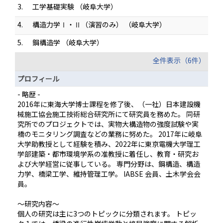
3.
工学基礎実験 （岐阜大学）
4.
構造力学Ⅰ・Ⅱ（演習のみ） （岐阜大学）
5.
鋼構造学 （岐阜大学）
全件表示（6件）
プロフィール
- 略歴 -
2016年に東海大学博士課程を修了後、（一社）日本建設機
械施工協会施工技術総合研究所にて研究員を務めた。 同研
究所でのプロジェクトでは、実物大構造物の強度試験や実
橋のモニタリング調査などの業務に努めた。 2017年に岐阜
大学助教授として経験を積み、2022年に東京電機大学理工
学部建築・都市環境学系の准教授に着任し、教育・研究お
よび大学経営に従事している。 専門分野は、鋼構造、構造
力学、橋梁工学、維持管理工学。 IABSE 会員、土木学会会
員。
～研究内容～
個人の研究は主に3つのトピックに分類されます。 トピッ