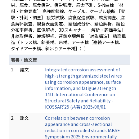
労、腐食、腐食疲労、疲労強度、寿命予測、S-N曲線 ［材
料・対象要素］ 高強度鋼線、ケーブル、ケーブル破断 ［実
験・計測・調査］ 疲労試験、腐食促進試験、腐食調査、腐
食解体調査、腐食表面測定、 錆組成分析、錆色解析、錆色
分布率解析、画像解析、3Dスキャナー ［解析・評価手法］
非線形解析、崩壊解析、連鎖崩壊解析 ［対象構造］ 橋梁構
造（トラス橋、斜張橋、吊橋、アーチ橋［連続アーチ橋、
タイドアーチ橋、斜吊りアーチ橋］）)
著書・論文歴
1.
論文
Integrated corrosion assessment of
high-strength galvanized steel wires
using corrosion appearance, surface
information, and fatigue strength
14th International Conference on
Structural Safety and Reliability -
ICOSSAR'25 (共著) 2025/06/01
2.
論文
Correlation between corrosion
appearance and cross-sectional
reduction in corroded strands IABSE
Symposium 2025 Environmentally