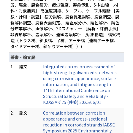
労、腐食、腐食疲労、疲労強度、寿命予測、S-N曲線 ［材
料・対象要素］ 高強度鋼線、ケーブル、ケーブル破断 ［実
験・計測・調査］ 疲労試験、腐食促進試験、腐食調査、腐
食解体調査、腐食表面測定、 錆組成分析、錆色解析、錆色
分布率解析、画像解析、3Dスキャナー ［解析・評価手法］
非線形解析、崩壊解析、連鎖崩壊解析 ［対象構造］ 橋梁構
造（トラス橋、斜張橋、吊橋、アーチ橋［連続アーチ橋、
タイドアーチ橋、斜吊りアーチ橋］）)
著書・論文歴
1.
論文
Integrated corrosion assessment of
high-strength galvanized steel wires
using corrosion appearance, surface
information, and fatigue strength
14th International Conference on
Structural Safety and Reliability -
ICOSSAR'25 (共著) 2025/06/01
2.
論文
Correlation between corrosion
appearance and cross-sectional
reduction in corroded strands IABSE
Symposium 2025 Environmentally