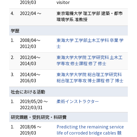
2019/03
visitor
4.
2022/04 ～
東京電機大学 理工学部 建築・都市
環境学系 准教授
学歴
1.
2008/04～
東海大学 工学部土木工学科 卒業 学
2012/03
士
2.
2012/04～
東海大学大学院 工学研究科 土木工
2014/03
学専攻 修士課程 修了 修士
3.
2014/04～
東海大学大学院 総合理工学研究科
2016/03
総合理工学専攻 博士課程 修了 博士
社会における活動
1.
2019/05/20 ～
柔術インストラクター
2022/03/31
研究課題・受託研究・科研費
1.
2018/06 ～
Predicting the remaining service
2019/03
life of corroded bridge cables 競