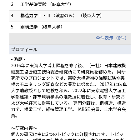
3.
工学基礎実験 （岐阜大学）
4.
構造力学Ⅰ・Ⅱ（演習のみ） （岐阜大学）
5.
鋼構造学 （岐阜大学）
全件表示（6件）
プロフィール
- 略歴 -
2016年に東海大学博士課程を修了後、（一社）日本建設機
械施工協会施工技術総合研究所にて研究員を務めた。 同研
究所でのプロジェクトでは、実物大構造物の強度試験や実
橋のモニタリング調査などの業務に努めた。 2017年に岐阜
大学助教授として経験を積み、2022年に東京電機大学理工
学部建築・都市環境学系の准教授に着任し、教育・研究お
よび大学経営に従事している。 専門分野は、鋼構造、構造
力学、橋梁工学、維持管理工学。 IABSE 会員、土木学会会
員。
～研究内容～
個人の研究は主に3つのトピックに分類されます。 トピッ