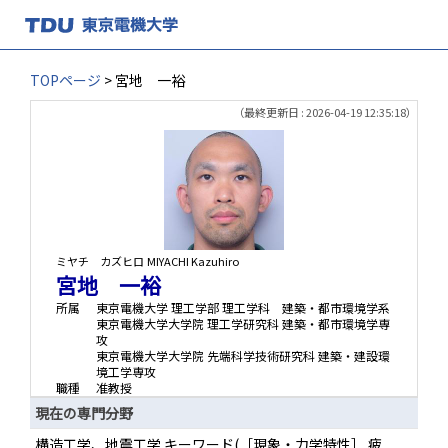
TOPページ
> 宮地 一裕
（最終更新日 : 2026-04-19 12:35:18）
ミヤチ カズヒロ
MIYACHI Kazuhiro
宮地 一裕
所属
東京電機大学 理工学部 理工学科 建築・都市環境学系
東京電機大学大学院 理工学研究科 建築・都市環境学専
攻
東京電機大学大学院 先端科学技術研究科 建築・建設環
境工学専攻
職種
准教授
現在の専門分野
構造工学、地震工学 キーワード(［現象・力学特性］ 疲