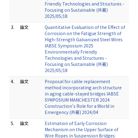
Friendly Technologies and Structures -
Focusing on Sustainable (共著)
2025/05/18
3.
論文
Quantitative Evaluation of the Effect of
Corrosion on the Fatigue Strength of
High-Strength Galvanized Steel Wires
IABSE Symposium 2025
Environmentally Friendly
Technologies and Structures -
Focusing on Sustainable (共著)
2025/05/18
4.
論文
Proposal for cable replacement
method incorporating arch structure
in aging cable-stayed bridges IABSE
SYMPOSIUM MANCHESTER 2024
Construction’s Role for a World in
Emergency (共著) 2024/04
5.
論文
Estimation of Early Corrosion
Mechanism on the Upper Surface of
Wire Ropes in Suspension Bridges