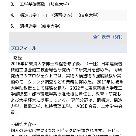
3.
工学基礎実験 （岐阜大学）
4.
構造力学Ⅰ・Ⅱ（演習のみ） （岐阜大学）
5.
鋼構造学 （岐阜大学）
全件表示（6件）
プロフィール
- 略歴 -
2016年に東海大学博士課程を修了後、（一社）日本建設機
械施工協会施工技術総合研究所にて研究員を務めた。 同研
究所でのプロジェクトでは、実物大構造物の強度試験や実
橋のモニタリング調査などの業務に努めた。 2017年に岐阜
大学助教授として経験を積み、2022年に東京電機大学理工
学部建築・都市環境学系の准教授に着任し、教育・研究お
よび大学経営に従事している。 専門分野は、鋼構造、構造
力学、橋梁工学、維持管理工学。 IABSE 会員、土木学会会
員。
～研究内容～
個人の研究は主に3つのトピックに分類されます。 トピッ