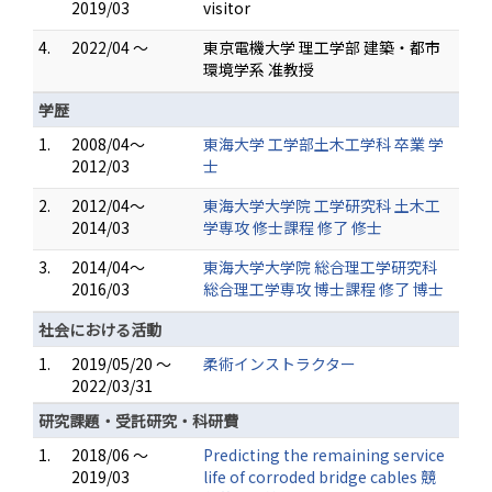
2019/03
visitor
4.
2022/04 ～
東京電機大学 理工学部 建築・都市
環境学系 准教授
学歴
1.
2008/04～
東海大学 工学部土木工学科 卒業 学
2012/03
士
2.
2012/04～
東海大学大学院 工学研究科 土木工
2014/03
学専攻 修士課程 修了 修士
3.
2014/04～
東海大学大学院 総合理工学研究科
2016/03
総合理工学専攻 博士課程 修了 博士
社会における活動
1.
2019/05/20 ～
柔術インストラクター
2022/03/31
研究課題・受託研究・科研費
1.
2018/06 ～
Predicting the remaining service
2019/03
life of corroded bridge cables 競