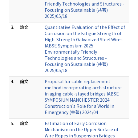
Friendly Technologies and Structures -
Focusing on Sustainable (共著)
2025/05/18
3.
論文
Quantitative Evaluation of the Effect of
Corrosion on the Fatigue Strength of
High-Strength Galvanized Steel Wires
IABSE Symposium 2025
Environmentally Friendly
Technologies and Structures -
Focusing on Sustainable (共著)
2025/05/18
4.
論文
Proposal for cable replacement
method incorporating arch structure
in aging cable-stayed bridges IABSE
SYMPOSIUM MANCHESTER 2024
Construction’s Role for a World in
Emergency (共著) 2024/04
5.
論文
Estimation of Early Corrosion
Mechanism on the Upper Surface of
Wire Ropes in Suspension Bridges