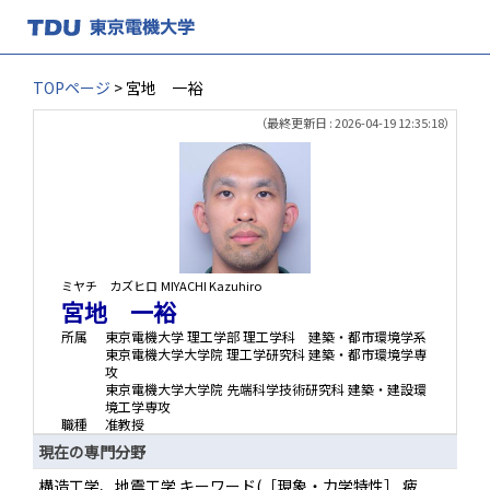
TOPページ
> 宮地 一裕
（最終更新日 : 2026-04-19 12:35:18）
ミヤチ カズヒロ
MIYACHI Kazuhiro
宮地 一裕
所属
東京電機大学 理工学部 理工学科 建築・都市環境学系
東京電機大学大学院 理工学研究科 建築・都市環境学専
攻
東京電機大学大学院 先端科学技術研究科 建築・建設環
境工学専攻
職種
准教授
現在の専門分野
構造工学、地震工学 キーワード(［現象・力学特性］ 疲