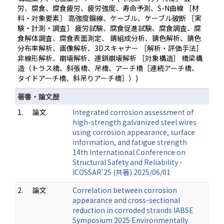
労、腐食、腐食疲労、疲労強度、寿命予測、S-N曲線 ［材
料・対象要素］ 高強度鋼線、ケーブル、ケーブル破断 ［実
験・計測・調査］ 疲労試験、腐食促進試験、腐食調査、腐
食解体調査、腐食表面測定、 錆組成分析、錆色解析、錆色
分布率解析、画像解析、3Dスキャナー ［解析・評価手法］
非線形解析、崩壊解析、連鎖崩壊解析 ［対象構造］ 橋梁構
造（トラス橋、斜張橋、吊橋、アーチ橋［連続アーチ橋、
タイドアーチ橋、斜吊りアーチ橋］）)
著書・論文歴
1.
論文
Integrated corrosion assessment of
high-strength galvanized steel wires
using corrosion appearance, surface
information, and fatigue strength
14th International Conference on
Structural Safety and Reliability -
ICOSSAR'25 (共著) 2025/06/01
2.
論文
Correlation between corrosion
appearance and cross-sectional
reduction in corroded strands IABSE
Symposium 2025 Environmentally