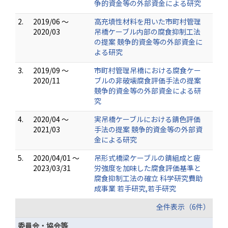
争的資金等の外部資金による研究
2.
2019/06 ～
高充填性材料を用いた市町村管理
2020/03
吊橋ケーブル内部の腐食抑制工法
の提案 競争的資金等の外部資金に
よる研究
3.
2019/09 ～
市町村管理吊橋における腐食ケー
2020/11
ブルの非破壊腐食評価手法の提案
競争的資金等の外部資金による研
究
4.
2020/04 ～
実吊橋ケーブルにおける錆色評価
2021/03
手法の提案 競争的資金等の外部資
金による研究
5.
2020/04/01 ～
吊形式橋梁ケーブルの錆組成と疲
2023/03/31
労強度を加味した腐食評価基準と
腐食抑制工法の確立 科学研究費助
成事業 若手研究,若手研究
全件表示（6件）
委員会・協会等