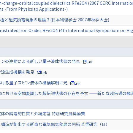
pin-charge-orbital coupled dielectrics RFe2O4 (2007 CERC Internati
s -From Physics to Applications-)
と磁気誘電現象の理論 2 (日本物理学会 2007年秋季大会)
 Frustrated Iron Oxides RFe2O4 (4th International Symposium on Hig
トンの連動による新しい量子液体状態の発見
ン流生成機構を発見
おける量子スピン液体の機構解明に光
態における空間変調した超伝導状態の存在を予言 ——新たな超伝導の観
電体の誘電的性質と外場応答 特別研究員奨励費
ー構造が創出する新奇な電気磁気効果の開拓 若手研究（Ｂ）