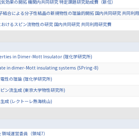
気効果の開拓 機関内共同研究 特定課題研究助成費（新任）
子結合による分子性結晶の新規物性の理論的開拓 国内共同研究 共同利
おけるスピン流物性の研究 国内共同研究 共同利用研究費
roperties in Dimer-Mott Insulator (理化学研究所)
te in dimer-Mott insulating systems (SPring-8)
性の理論 (理化学研究所)
ピン流生成 (東京大学物性研究所)
成 (レクトーレ熱海桃山)
 領域運営委員（領域7）