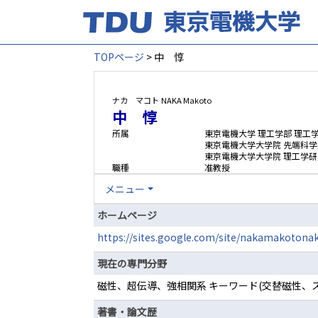
TOPページ
> 中 惇
ナカ マコト
NAKA Makoto
中 惇
所属
東京電機大学 理工学部 理工
東京電機大学大学院 先端科学
東京電機大学大学院 理工学研
職種
准教授
メニュー
ホームページ
https://sites.google.com/site/nakamakotona
現在の専門分野
磁性、超伝導、強相関系 キーワード(交替磁性
著書・論文歴