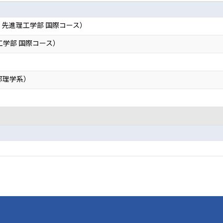
稲田大学 先進理工学部 国際コース）
先進理工学部 国際コース）
部理学系）