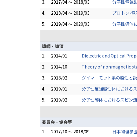
3.
2017/04 ～ 2018/03
分子性電気磁
4.
2018/04 ～ 2019/03
プロトン-電
5.
2019/04 ～ 2020/03
分子性導体に
講師・講演
1.
2014/01
Dielectric and Optical P
2.
2014/10
Theory of nonmagnetic sta
3.
2018/02
ダイマーモット系の磁性と誘電
4.
2019/01
分子性反強磁性体におけるス
5.
2019/02
分子性導体におけるスピン流生
委員会・協会等
1.
2017/10 ～ 2018/09
日本物理学会