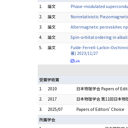
1.
論文
Phase-modulated superconduct
2.
論文
Nonrelativistic Piezomagnetic
3.
論文
Altermagnetic perovskites npj
4.
論文
Spin-orbital ordering in alk
5.
論文
Fulde-Ferrell-Larkin-Ovchinni
著) 2023/11/27
受賞学術賞
1.
2010
日本物理学会 Papers of Editors'
2.
2017
日本物理学会 第11回日本物
3.
2025/07
Papers of Editors' Choice
所属学会