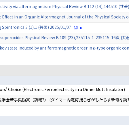
ivity via altermagnetism Physical Review B 112 (14),144510 (共著)
 Effect in an Organic Altermagnet Journal of the Physical Society 
 Spintronics 3 (1),1 (共著) 2025/01/07
ali superoxides Physical Review B 109 (23),235115-1-235115-16頁 (共
kov state induced by antiferromagnetic order in κ-type organic co
 Choice (Electronic Ferroelectricity in a Dimer Mott Insulator)
理学会若手奨励賞（領域7） (ダイマー内電荷揺らぎがもたらす新奇な誘