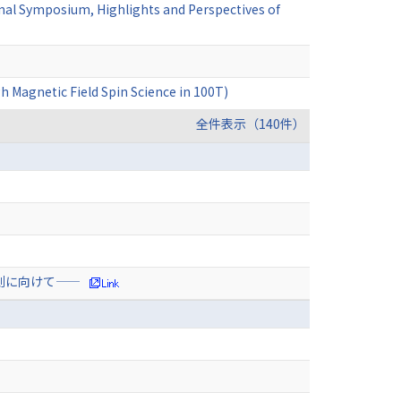
onal Symposium, Highlights and Perspectives of
h Magnetic Field Spin Science in 100T)
全件表示（140件）
測に向けて——