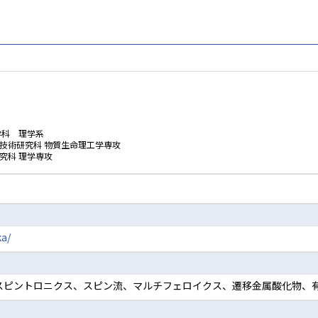
学科 理学系
技術研究科 物質生命理工学専攻
究科 理学専攻
ka/
、スピントロニクス、スピン流、マルチフェロイクス、遷移金属酸化物、