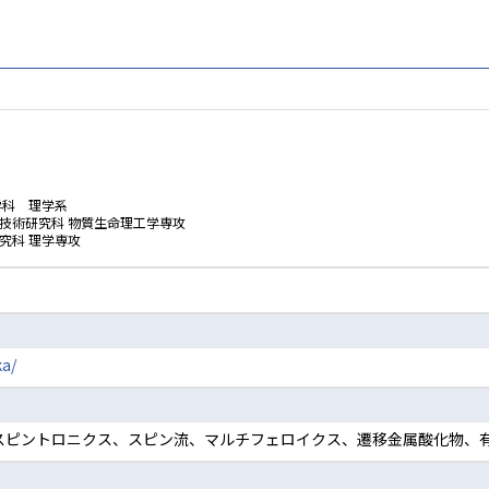
学科 理学系
技術研究科 物質生命理工学専攻
究科 理学専攻
ka/
、スピントロニクス、スピン流、マルチフェロイクス、遷移金属酸化物、