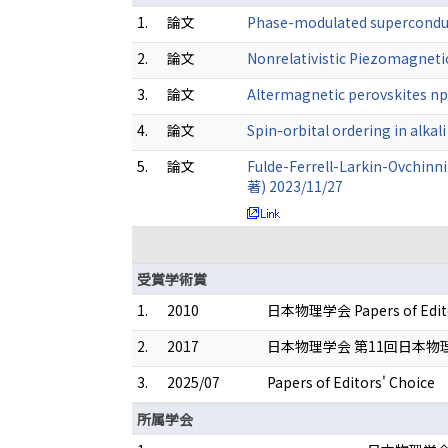
1.
論文
Phase-modulated superconduct
2.
論文
Nonrelativistic Piezomagnetic
3.
論文
Altermagnetic perovskites npj
4.
論文
Spin-orbital ordering in alk
5.
論文
Fulde-Ferrell-Larkin-Ovchinni
著) 2023/11/27
受賞学術賞
1.
2010
日本物理学会 Papers of Editors'
2.
2017
日本物理学会 第11回日本物
3.
2025/07
Papers of Editors' Choice
所属学会