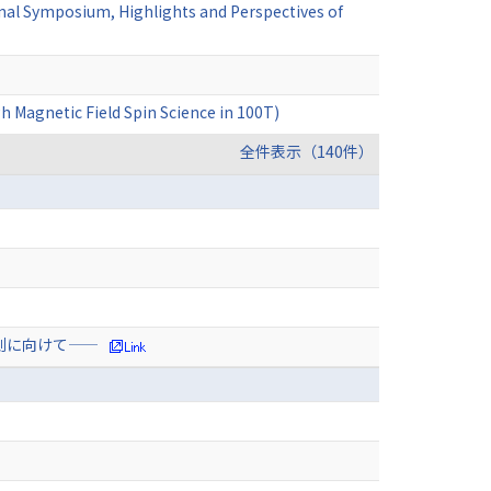
onal Symposium, Highlights and Perspectives of
h Magnetic Field Spin Science in 100T)
全件表示（140件）
測に向けて——