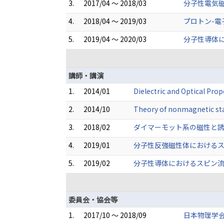
3.
2017/04 ～ 2018/03
分子性電気磁
4.
2018/04 ～ 2019/03
プロトン-電
5.
2019/04 ～ 2020/03
分子性導体に
講師・講演
1.
2014/01
Dielectric and Optical P
2.
2014/10
Theory of nonmagnetic sta
3.
2018/02
ダイマーモット系の磁性と誘電
4.
2019/01
分子性反強磁性体におけるス
5.
2019/02
分子性導体におけるスピン流生
委員会・協会等
1.
2017/10 ～ 2018/09
日本物理学会