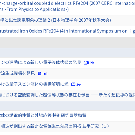
pin-charge-orbital coupled dielectrics RFe2O4 (2007 CERC Internati
s -From Physics to Applications-)
と磁気誘電現象の理論 2 (日本物理学会 2007年秋季大会)
 Frustrated Iron Oxides RFe2O4 (4th International Symposium on Hig
トンの連動による新しい量子液体状態の発見
ン流生成機構を発見
おける量子スピン液体の機構解明に光
態における空間変調した超伝導状態の存在を予言 ——新たな超伝導の観
電体の誘電的性質と外場応答 特別研究員奨励費
ー構造が創出する新奇な電気磁気効果の開拓 若手研究（Ｂ）