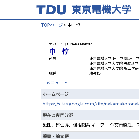
TOPページ
> 中 惇
ナカ マコト
NAKA Makoto
中 惇
所属
東京電機大学 理工学部 理工
東京電機大学大学院 先端科学
東京電機大学大学院 理工学研
職種
准教授
メニュー
ホームページ
https://sites.google.com/site/nakamakotona
現在の専門分野
磁性、超伝導、強相関系 キーワード(交替磁性
著書・論文歴