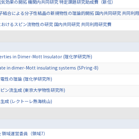
気効果の開拓 機関内共同研究 特定課題研究助成費（新任）
子結合による分子性結晶の新規物性の理論的開拓 国内共同研究 共同利
おけるスピン流物性の研究 国内共同研究 共同利用研究費
roperties in Dimer-Mott Insulator (理化学研究所)
te in dimer-Mott insulating systems (SPring-8)
性の理論 (理化学研究所)
ピン流生成 (東京大学物性研究所)
成 (レクトーレ熱海桃山)
 領域運営委員（領域7）