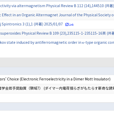
ivity via altermagnetism Physical Review B 112 (14),144510 (共著)
 Effect in an Organic Altermagnet Journal of the Physical Society 
 Spintronics 3 (1),1 (共著) 2025/01/07
ali superoxides Physical Review B 109 (23),235115-1-235115-16頁 (共
kov state induced by antiferromagnetic order in κ-type organic co
 Choice (Electronic Ferroelectricity in a Dimer Mott Insulator)
理学会若手奨励賞（領域7） (ダイマー内電荷揺らぎがもたらす新奇な誘