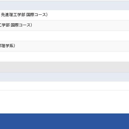
稲田大学 先進理工学部 国際コース）
先進理工学部 国際コース）
部理学系）