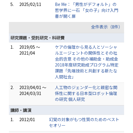
5.
2025/02/11
Be Me：「男性がデフォルト」の
哲学界に一石 「女の子」向け入門
書が開く扉
全件表示（8件）
研究課題・受託研究・科研費
1.
2019/05 ～
ケアの倫理から見る人とソーシャ
2021/04
ルエージェントの関係性とその社
会的含意 その他の補助金・助成金
2018年度研究助成プログラム特定
課題「先端技術と共創する新たな
人間社会」
2.
2023/04/01 ～
人工物のジェンダー化と親密な関
2024/03/31
係性に関する日本型ロボット倫理
の研究 個人研究
講師・講演
1.
2012/01
幻覚の対象がもつ性質のためのベスト
セオリー