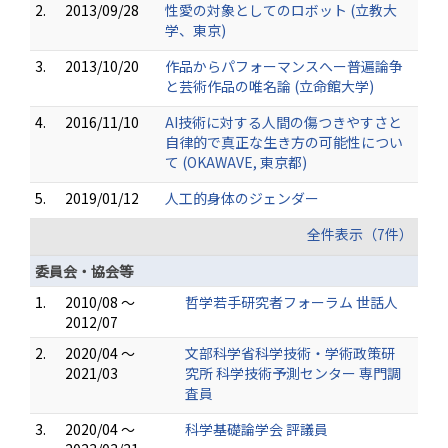
2.
2013/09/28
性愛の対象としてのロボット (立教大
学、東京)
3.
2013/10/20
作品からパフォーマンスへー普遍論争
と芸術作品の唯名論 (立命館大学)
4.
2016/11/10
AI技術に対する人間の傷つきやすさと
自律的で真正な生き方の可能性につい
て (OKAWAVE, 東京都)
5.
2019/01/12
人工的身体のジェンダー
全件表示（7件）
委員会・協会等
1.
2010/08 ～
哲学若手研究者フォーラム 世話人
2012/07
2.
2020/04 ～
文部科学省科学技術・学術政策研
2021/03
究所 科学技術予測センター 専門調
査員
3.
2020/04 ～
科学基礎論学会 評議員