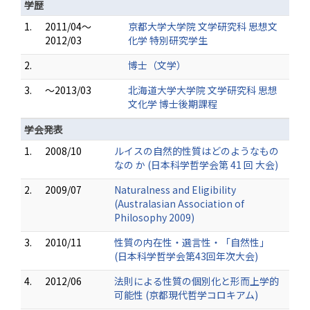
学歴
1.
2011/04～
京都大学大学院 文学研究科 思想文
2012/03
化学 特別研究学生
2.
博士（文学）
3.
～2013/03
北海道大学大学院 文学研究科 思想
文化学 博士後期課程
学会発表
1.
2008/10
ルイスの自然的性質はどのようなもの
なの か (日本科学哲学会第 41 回 大会)
2.
2009/07
Naturalness and Eligibility
(Australasian Association of
Philosophy 2009)
3.
2010/11
性質の内在性・選言性・「自然性」
(日本科学哲学会第43回年次大会)
4.
2012/06
法則による性質の個別化と形而上学的
可能性 (京都現代哲学コロキアム)