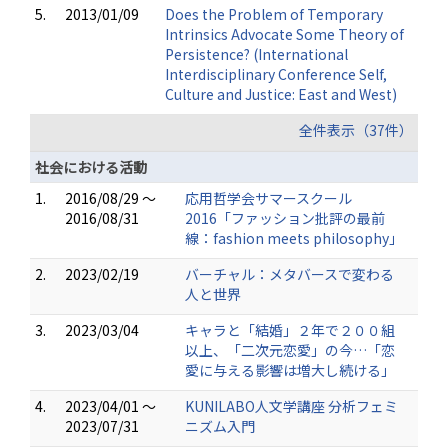
5.
2013/01/09
Does the Problem of Temporary
Intrinsics Advocate Some Theory of
Persistence? (International
Interdisciplinary Conference Self,
Culture and Justice: East and West)
全件表示（37件）
社会における活動
1.
2016/08/29 ～
応用哲学会サマースクール
2016/08/31
2016「ファッション批評の最前
線：fashion meets philosophy」
2.
2023/02/19
バーチャル：メタバースで変わる
人と世界
3.
2023/03/04
キャラと「結婚」２年で２００組
以上、「二次元恋愛」の今…「恋
愛に与える影響は増大し続ける」
4.
2023/04/01 ～
KUNILABO人文学講座 分析フェミ
2023/07/31
ニズム入門