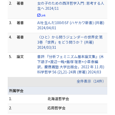
2.
著書
女の子のための西洋哲学入門 : 思考する人
生へ 2024/11
3.
著書
AIを生んだ100のSF (ハヤカワ新書) (共著)
2024/04/01
4.
著書
〈ひと〉から問うジェンダーの世界史 第
3巻 「世界」をどう問うか？ (共著)
2024/03/31
5.
論文
書評:『分析フェミニズム基本論文集』(木
下頌子+渡辺一暁+飯塚 理恵+小草泰編
訳，慶應義塾 大学出版会，2022 年 11 月)
科学哲学 56 (2),21-24頁 (単著) 2024/03
全件表示（14件）
所属学会
1.
北海道哲学会
2.
応用哲学会