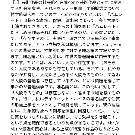
【1】芸術作品の社会的存在論<br />芸術作品とそれに関連
する社会制度や、それらを支える形而上学的概念について
哲学的研究をしています。<br /><br />たとえば、『ハムレ
ット』は様々な劇場、俳優、演出家によって、多く言語で
上演されてきました。これらの上演を同じ『ハムレット』
たらしめる作品それ自体は存在するのか。この問いに対し
て、「存在するのは、実際に上演されている舞台の出来事
だけである」という立場を私は擁護しています。<br /><br
/>この背景には、抽象的対象に対する唯名論の立場があり
ます。唯名論という名前は、中世の普遍論争に由来するも
のです。たとえば、私という人間が存在する、（おそら
く）人間であるあなたも存在している。それでは、私やあ
なたが共有し、人間たらしめる＜人間そのもの＞、すなわ
ち人間の普遍者は存在しているのか、という問題を論じて
来たのが普遍論争です。唯名論とは、この問いに対して、
「人間そのもの」は存在しない、と答える立場を指すもの
です。特に、私はデイヴィット・ルイスの唯名論的な性質
の形而上学をヒントとして研究を続けています。彼の理論
には、抽象的対象への関与を慎重に回避しつつも、「同じ
性質をもつものは互いに類似し、同じ効果を引き起こす」
という点を確保できるという利点があるからです。<br />
<br />最近の関心は、ある上演が特定の作品のものだとみ
とめられるための要件として、観客、批評家，ファンとい