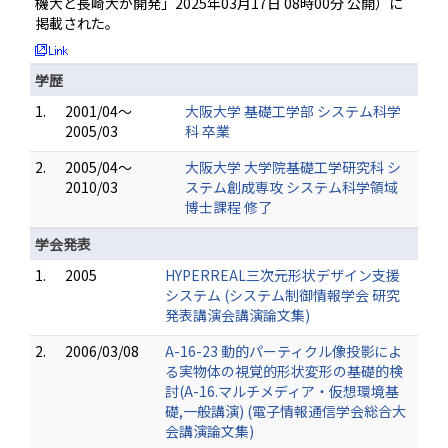
機大と長崎大が開発」2025年03月17日 08時00分 公開）に
掲載された。
学歴
1.
2001/04～
大阪大学 基礎工学部 システム科学
2005/03
科 卒業
2.
2005/04～
大阪大学 大学院基礎工学研究科 シ
2010/03
ステム創成専攻 システム科学領域
博士課程 修了
学会発表
1.
2005
HYPERREAL三次元形状デザイン支援
システム (システム制御情報学会 研究
発表講演会講演論文集)
2.
2006/03/08
A-16-23 動的パーティクル像投影によ
る実物体の視覚的形状変形の基礎的検
討(A-16.マルチメディア・仮想環境基
礎,一般講演) (電子情報通信学会総合大
会講演論文集)