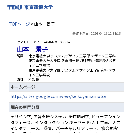
TOPページ
> 山本 景子
（最終更新日 : 2026-04-16 12:34:16）
ヤマモト ケイコ
YAMAMOTO Keiko
山本 景子
所属
東京電機大学 システムデザイン工学部 デザイン工学科
東京電機大学大学院 先端科学技術研究科 情報通信メデ
ィア工学専攻
東京電機大学大学院 システムデザイン工学研究科 デザ
イン工学専攻
職種
准教授
ホームページ
https://sites.google.com/view/keikoyamamoto/
現在の専門分野
デザイン学, 学習支援システム, 感性情報学, ヒューマンイン
タフェース、インタラクション キーワード(人工生命、入力
インタフェース、感情、バーチャルリアリティ、複合現実