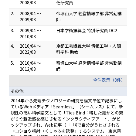
2008/03
任研究員
2.
2008/04 ～
帝塚山大学 経営情報学部 非常勤講
2009/03
師
3.
2009/04 ～
日本学術振興会 特別研究員 DC2
2010/03
4.
2010/04 ～
京都工芸繊維大学 情報工学・人間
2022/03
科学科 助教
5.
2010/04 ～
帝塚山大学 経営情報学部 非常勤講
2012/03
師
全件表示（8件）
その他
2014年から先端テクノロジーの研究を論文単位で記事にし
ているWebメディア「Seamless」（シームレス）にて，新
規性の高い科学論文として「Ties Bind：噂した誰かとの繋
がりや親近感を感じさせるインタラクティブアート」がピ
ックアップされ、Web記事（「「Xで自分がうわさされる
→コショウ噴射→くしゃみを誘発」するシステム 東京電