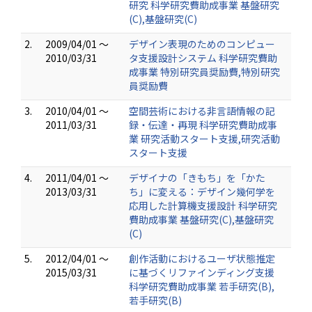
研究 科学研究費助成事業 基盤研究
(C),基盤研究(C)
2.
2009/04/01 ～
デザイン表現のためのコンピュー
2010/03/31
タ支援設計システム 科学研究費助
成事業 特別研究員奨励費,特別研究
員奨励費
3.
2010/04/01 ～
空間芸術における非言語情報の記
2011/03/31
録・伝達・再現 科学研究費助成事
業 研究活動スタート支援,研究活動
スタート支援
4.
2011/04/01 ～
デザイナの「きもち」を「かた
2013/03/31
ち」に変える：デザイン幾何学を
応用した計算機支援設計 科学研究
費助成事業 基盤研究(C),基盤研究
(C)
5.
2012/04/01 ～
創作活動におけるユーザ状態推定
2015/03/31
に基づくリファインディング支援
科学研究費助成事業 若手研究(B),
若手研究(B)