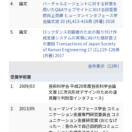
4.
論文
バーチャルエージェントに対する好意を
用いたQ&Aウェブサイトにおける回答意
欲向上効果 ヒューマンインタフェース学
会論文誌 20 (4),413-416頁 (共著) 2018
5.
論文
ロックダンス初級者のための振り付け作
成支援システムの実現に向けた格好良さ
の要因 Transactions of Japan Society
of Kansei Engineering 17 (1),119-126頁
(共著) 2017
全件表示（12件）
受賞学術賞
1.
2009/03
芸術科学会 平成20年度芸術科学会論
文賞 (三次元形状デザインのための道
具握り判別型インタフェース)
2.
2013/05
ヒューマンインタフェース学会 コミュ
ニケーション支援専門研究委員会 コミ
ュニケーション支援研究賞 (おとなげ
ったー：音のみで自己目的的コミュニ