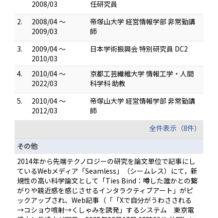
2008/03
任研究員
2.
2008/04 ～
帝塚山大学 経営情報学部 非常勤講
2009/03
師
3.
2009/04 ～
日本学術振興会 特別研究員 DC2
2010/03
4.
2010/04 ～
京都工芸繊維大学 情報工学・人間
2022/03
科学科 助教
5.
2010/04 ～
帝塚山大学 経営情報学部 非常勤講
2012/03
師
全件表示（8件）
その他
2014年から先端テクノロジーの研究を論文単位で記事にし
ているWebメディア「Seamless」（シームレス）にて，新
規性の高い科学論文として「Ties Bind：噂した誰かとの繋
がりや親近感を感じさせるインタラクティブアート」がピ
ックアップされ、Web記事（「「Xで自分がうわさされる
→コショウ噴射→くしゃみを誘発」するシステム 東京電