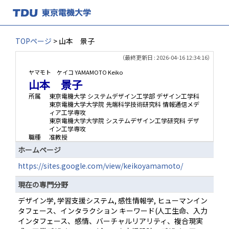
TOPページ
> 山本 景子
（最終更新日 : 2026-04-16 12:34:16）
ヤマモト ケイコ
YAMAMOTO Keiko
山本 景子
所属
東京電機大学 システムデザイン工学部 デザイン工学科
東京電機大学大学院 先端科学技術研究科 情報通信メデ
ィア工学専攻
東京電機大学大学院 システムデザイン工学研究科 デザ
イン工学専攻
職種
准教授
ホームページ
https://sites.google.com/view/keikoyamamoto/
現在の専門分野
デザイン学, 学習支援システム, 感性情報学, ヒューマンイン
タフェース、インタラクション キーワード(人工生命、入力
インタフェース、感情、バーチャルリアリティ、複合現実