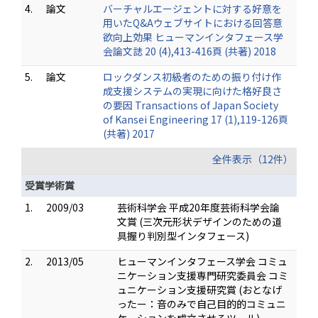
4.
論文
バーチャルエージェントに対する好意を
用いたQ&Aウェブサイトにおける回答意
欲向上効果 ヒューマンインタフェース学
会論文誌 20 (4),413-416頁 (共著) 2018
5.
論文
ロックダンス初級者のための振り付け作
成支援システムの実現に向けた格好良さ
の要因 Transactions of Japan Society
of Kansei Engineering 17 (1),119-126頁
(共著) 2017
全件表示（12件）
受賞学術賞
1.
2009/03
芸術科学会 平成20年度芸術科学会論
文賞 (三次元形状デザインのための道
具握り判別型インタフェース)
2.
2013/05
ヒューマンインタフェース学会 コミュ
ニケーション支援専門研究委員会 コミ
ュニケーション支援研究賞 (おとなげ
ったー：音のみで自己目的的コミュニ