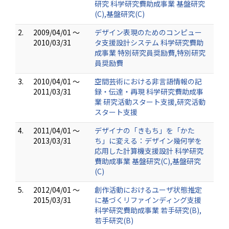
研究 科学研究費助成事業 基盤研究
(C),基盤研究(C)
2.
2009/04/01 ～
デザイン表現のためのコンピュー
2010/03/31
タ支援設計システム 科学研究費助
成事業 特別研究員奨励費,特別研究
員奨励費
3.
2010/04/01 ～
空間芸術における非言語情報の記
2011/03/31
録・伝達・再現 科学研究費助成事
業 研究活動スタート支援,研究活動
スタート支援
4.
2011/04/01 ～
デザイナの「きもち」を「かた
2013/03/31
ち」に変える：デザイン幾何学を
応用した計算機支援設計 科学研究
費助成事業 基盤研究(C),基盤研究
(C)
5.
2012/04/01 ～
創作活動におけるユーザ状態推定
2015/03/31
に基づくリファインディング支援
科学研究費助成事業 若手研究(B),
若手研究(B)