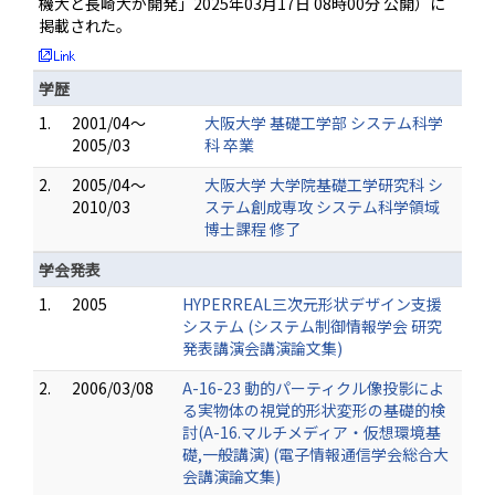
機大と長崎大が開発」2025年03月17日 08時00分 公開）に
掲載された。
学歴
1.
2001/04～
大阪大学 基礎工学部 システム科学
2005/03
科 卒業
2.
2005/04～
大阪大学 大学院基礎工学研究科 シ
2010/03
ステム創成専攻 システム科学領域
博士課程 修了
学会発表
1.
2005
HYPERREAL三次元形状デザイン支援
システム (システム制御情報学会 研究
発表講演会講演論文集)
2.
2006/03/08
A-16-23 動的パーティクル像投影によ
る実物体の視覚的形状変形の基礎的検
討(A-16.マルチメディア・仮想環境基
礎,一般講演) (電子情報通信学会総合大
会講演論文集)