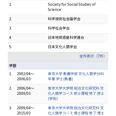
1.
Society for Social Studies of
Science
2.
科学技術社会論学会
3.
科学社会学会
4.
日本地球惑星科学連合
5.
日本文化人類学会
全件表示（7件）
学歴
1.
2002/04～
東京大学 教養学部 文化人類学分科
2006/03
卒業 学士(教養)
2.
2006/04～
東京大学大学院 総合文化研究科 文
2009/03
化人類学コース 修士課程 修了 修士
(学術)
3.
2009/04～
東京大学大学院 総合文化研究科 文
2015/03
化人類学コース 博士課程 修了 博士