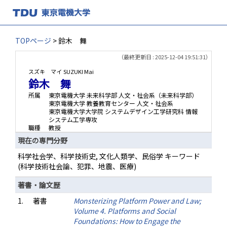
TOPページ
> 鈴木 舞
（最終更新日 : 2025-12-04 19:51:31）
スズキ マイ
SUZUKI Mai
鈴木 舞
所属
東京電機大学 未来科学部 人文・社会系（未来科学部）
東京電機大学 教養教育センター 人文・社会系
東京電機大学大学院 システムデザイン工学研究科 情報
システム工学専攻
職種
教授
現在の専門分野
科学社会学、科学技術史, 文化人類学、民俗学 キーワード
(科学技術社会論、犯罪、地震、医療)
著書・論文歴
1.
著書
Monsterizing Platform Power and Law;
Volume 4. Platforms and Social
Foundations: How to Engage the