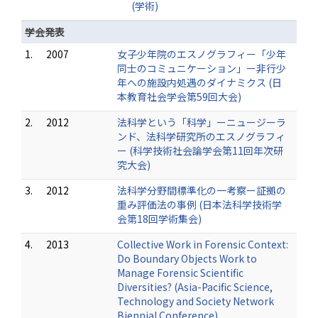
(学術)
学会発表
1.
2007
女子少年院のエスノグラフィー「少年
同士のコミュニケーション」ー非行少
年への施設内処遇のダイナミクス (日
本教育社会学会第59回大会)
2.
2012
法科学という「科学」ーニュージーラ
ンド、法科学研究所のエスノグラフィ
ー (科学技術社会論学会第11回年次研
究大会)
3.
2012
法科学分野間標準化の一考察ー証拠の
重み評価法の事例 (日本法科学技術学
会第18回学術集会)
4.
2013
Collective Work in Forensic Context:
Do Boundary Objects Work to
Manage Forensic Scientific
Diversities? (Asia-Pacific Science,
Technology and Society Network
Biennial Conference)