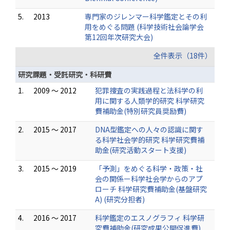
5.
2013
専門家のジレンマー科学鑑定とその利
用をめぐる問題 (科学技術社会論学会
第12回年次研究大会)
全件表示（18件）
研究課題・受託研究・科研費
1.
2009 ～ 2012
犯罪捜査の実践過程と法科学の利
用に関する人類学的研究 科学研究
費補助金(特別研究員奨励費)
2.
2015 ～ 2017
DNA型鑑定への人々の認識に関す
る科学社会学的研究 科学研究費補
助金(研究活動スタート支援)
3.
2015 ～ 2019
「予測」をめぐる科学・政策・社
会の関係ー科学社会学からのアプ
ローチ 科学研究費補助金(基盤研究
A) (研究分担者)
4.
2016 ～ 2017
科学鑑定のエスノグラフィ 科学研
究費補助金(研究成果公開促進費)