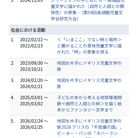
3.
2024/11/03
グリーンマンの子どもたち ─英語圏児
童文学に描かれた〈自然と人間との関
係性〉の表象― (第54回英語圏児童文
学会研究大会)
社会における活動
1.
2022/02/22 ～
＜「いまここ」でない時と場所＞
2022/02/23
と繋がることの意味――児童文学に描
かれた「時」の表象を探る
2.
2023/09/30 ～
地図を片手にイギリス児童文学の
2023/10/21
旅
3.
2024/02/20 ～
地図を片手にイギリス児童文学の
2024/02/21
旅
4.
2025/03/01 ～
子どもの本から考える地球環境問
2025/03/02
題――＜自然と人間との絆＞を描く絵
本からファンタジー文学まで
5.
2026/02/24 ～
地図を片手にイギリス児童文学の
2026/02/25
旅2026 アリスの「不思議の国」，
ピーター・パンの「ネバーラン