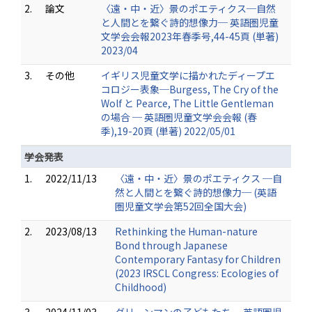
2.
論文
〈遠・中・近〉景のポエティクス─自然
と人間とを繋ぐ詩的想像力─ 英語圏児童
文学会会報2023年春季号,44-45頁 (単著)
2023/04
3.
その他
イギリス児童文学に描かれたディープエ
コロジー表象─Burgess, The Cry of the
Wolf と Pearce, The Little Gentleman
の場合 ─ 英語圏児童文学会会報 (春
季),19-20頁 (単著) 2022/05/01
学会発表
1.
2022/11/13
〈遠・中・近〉景のポエティクス ─自
然と人間とを繋ぐ詩的想像力─ (英語
圏児童文学会第52回全国大会)
2.
2023/08/13
Rethinking the Human-nature
Bond through Japanese
Contemporary Fantasy for Children
(2023 IRSCL Congress: Ecologies of
Childhood)