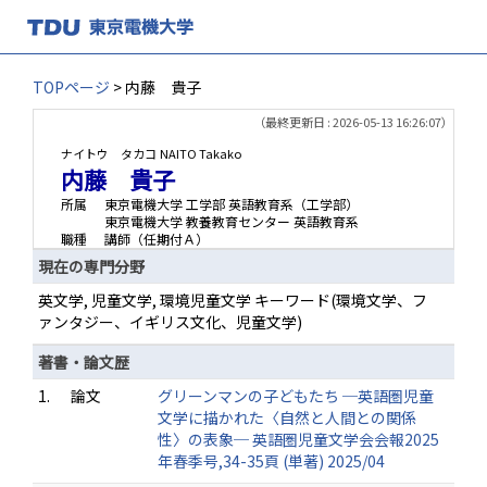
TOPページ
> 内藤 貴子
（最終更新日 : 2026-05-13 16:26:07）
ナイトウ タカコ
NAITO Takako
内藤 貴子
所属
東京電機大学 工学部 英語教育系（工学部）
東京電機大学 教養教育センター 英語教育系
職種
講師（任期付Ａ）
現在の専門分野
英文学, 児童文学, 環境児童文学 キーワード(環境文学、フ
ァンタジー、イギリス文化、児童文学)
著書・論文歴
1.
論文
グリーンマンの子どもたち ─英語圏児童
文学に描かれた〈自然と人間との関係
性〉の表象─ 英語圏児童文学会会報2025
年春季号,34-35頁 (単著) 2025/04