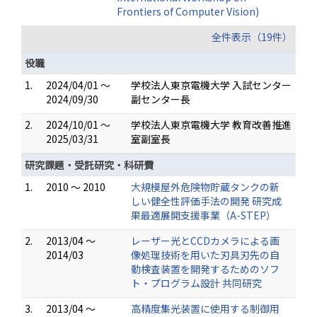
Frontiers of Computer Vision)
全件表示（19件）
役職
1.
2024/04/01 ～
学校法人東京電機大学 入試センター
2024/09/30
副センター長
2.
2024/10/01 ～
学校法人東京電機大学 教育改善推進
2025/03/31
室副室長
研究課題・受託研究・科研費
1.
2010 ～ 2010
大規模屋外危険物貯蔵タンクの新
しい健全性評価手法の開発 研究成
果最適展開支援事業（A-STEP）
2.
2013/04 ～
レーザー光とCCDカメラによる画
2014/03
像処理技術を用いた刃具刃先の自
動検査装置を開発するためのソフ
ト・プログラム設計 共同研究
3.
2013/04 ～
高精度集光装置に使用する制御用