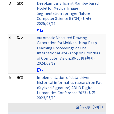
3.
論文
DeepLamba: Efficient Mamba-based
Model for Medical Image
Segmentation Springer Nature
Computer Science 6 (734) (共著)
2025/08/11
4.
論文
Automatic Measured Drawing
Generation for Mokkan Using Deep
Learning Proceedings of The
International Workshop on Frontiers
of Computer Vision,39-50頁 (共著)
2024/02/19
5.
論文
Implementation of data-driven
historical informatics research on Kao
(Stylized Signature) ADHO Digital
Humanities Conference 2023 (共著)
2023/07/10
全件表示（58件）