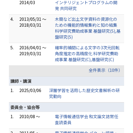
2014/03
インテリジェントプログラムの開
発 共同研究
4.
2013/05/31 ～
木簡など出土文字資料の資源化の
2018/03/31
ための機能的情報集約と知の結集
科学研究費助成事業 基盤研究(S),基
盤研究(S)
5.
2016/04/01 ～
確率的補間による文字の3次元回転
2019/03/31
角度推定の高精度化 科学研究費助
成事業 基盤研究(C),基盤研究(C)
全件表示（10件）
講師・講演
1.
2025/03/06
深層学習を活用した歴史文書解析の研
究動向
委員会・協会等
1.
2010/08 ～
電子情報通信学会 和文論文誌常任
査読委員