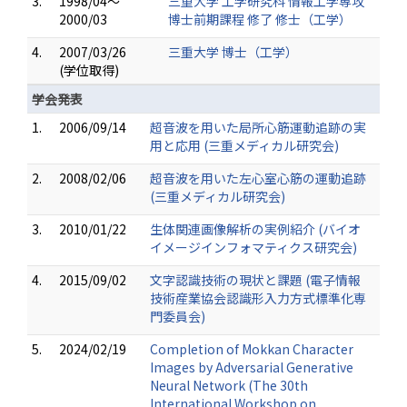
3.
1998/04～
三重大学 工学研究科 情報工学専攻
2000/03
博士前期課程 修了 修士（工学）
4.
2007/03/26
三重大学 博士（工学）
(学位取得)
学会発表
1.
2006/09/14
超音波を用いた局所心筋運動追跡の実
用と応用 (三重メディカル研究会)
2.
2008/02/06
超音波を用いた左心室心筋の運動追跡
(三重メディカル研究会)
3.
2010/01/22
生体関連画像解析の実例紹介 (バイオ
イメージインフォマティクス研究会)
4.
2015/09/02
文字認識技術の現状と課題 (電子情報
技術産業協会認識形入力方式標準化専
門委員会)
5.
2024/02/19
Completion of Mokkan Character
Images by Adversarial Generative
Neural Network (The 30th
International Workshop on