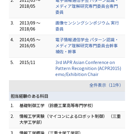
2.
2011/05 ～
電子情報通信学会 パターン認識・
2018/05
メディア理解研究専門委員会専門
委員
3.
2013/09 ～
画像センシングシンポジウム 実行
2018/06
委員
4.
2014/05 ～
電子情報通信学会 パターン認識・
2016/05
メディア理解研究専門委員会幹事
補佐・幹事
5.
2015/11
3rd IAPR Asian Conference on
Pattern Recognition (ACPR2015)
emo/Exhibition Chair
全件表示（11件）
担当経験のある科目
1.
基礎制御工学 （鈴鹿工業高等専門学校）
2.
情報工学実験（マイコンによるロボット制御） （三重
大学工学部）
3.
情報工学概論 （三重大学工学部）