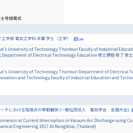
修士号授賞式
 工学部 電気工学科 卒業 学士（工学）
t's University of Technology Thonburi Faculty of Industrial Educat
ng Department of Electrical Technology Education 修士課程 修了
t's University of Technology Thonburi Department of Electrical T
novation and Technology Faculty of Industrial Education and Te
ーチにおける陰極点の挙動観測 (一般社団法人 電気学会 全国大会)
enomenon at Current Interruption in Vacuum Arc Discharge using Co
hanical Engineering 2017 At:Nongkhai, Thailand)