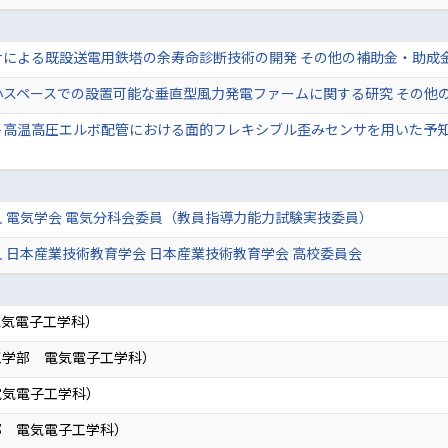
サによる既設送電用鉄塔の余寿命診断技術の開発 その他の補助金・助成
小スペースでの設置可能な垂直型風力発電ファームに関する研究 その他
ト高温高圧エルボ配管における面的フレキシブル歪みセンサを用いた予知
 電気学会 電気分科会委員（教員指導力能力試験実技委員）
 日本産業技術教育学会 日本産業技術教育学会 高校委員会
電気電子工学科）
工学部 電気電子工学科）
電気電子工学科）
部 電気電子工学科）