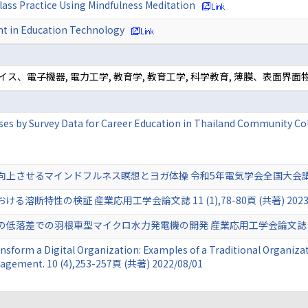
lass Practice Using Mindfulness Meditation
nt in Education Technology
ス、電子機器, 電力工学, 教育学, 教育工学, 科学教育, 薄膜、表面界面
urses by Survey Data for Career Education in Thailand Communi
させるマインドフルネス瞑想とヨガ体操 令和5年電気学会全国大会講演論文集 
断特性の検証 産業応用工学会論文誌 11 (1),78-80頁 (共著) 2023/
差での羽根車型マイクロ水力発電機の開発 産業応用工学会論文誌 11 (1),81-
sform a Digital Organization: Examples of a Traditional Organiza
agement. 10 (4),253-257頁 (共著) 2022/08/01