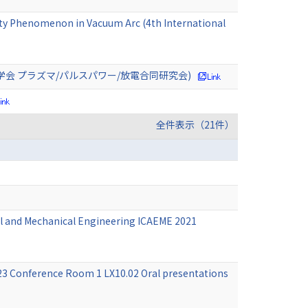
ity Phenomenon in Vacuum Arc (4th International
会 プラズマ/パルスパワー/放電合同研究会)
全件表示（21件）
cal and Mechanical Engineering ICAEME 2021
023 Conference Room 1 LX10.02 Oral presentations