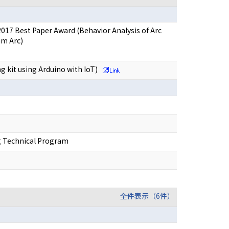
017 Best Paper Award (Behavior Analysis of Arc
um Arc)
 kit using Arduino with IoT)
ng Technical Program
全件表示（6件）