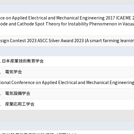
ce on Applied Electrical and Mechanical Engineering 2017 ICAEME 2
ode and Cathode Spot Theory for Instability Phenomenon in Vacu
ign Contest 2023 ASCC Silver Award 2023 (A smart farming learning
 日本産業技術教育学会
人 電気学会
tional Conference on Applied Electrical and Mechanical Engineeri
人 電気設備学会
人 産業応用工学会