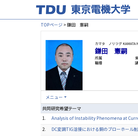
TOPページ
> 鎌田 憲嗣
カマタ ノリツグ
KAMATA N
鎌田 憲嗣
所属
職種
メニュー
共同研究希望テーマ
1.
Analysis of Instability Phenomena at Cur
2.
DC変調TIG溶接における銅のブローホール