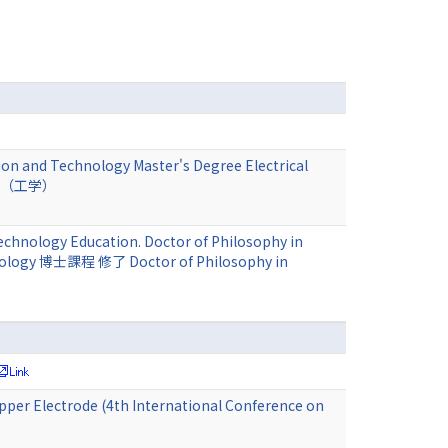
ion and Technology Master's Degree Electrical
 修士（工学）
echnology Education. Doctor of Philosophy in
chnology 博士課程 修了 Doctor of Philosophy in
pper Electrode (4th International Conference on