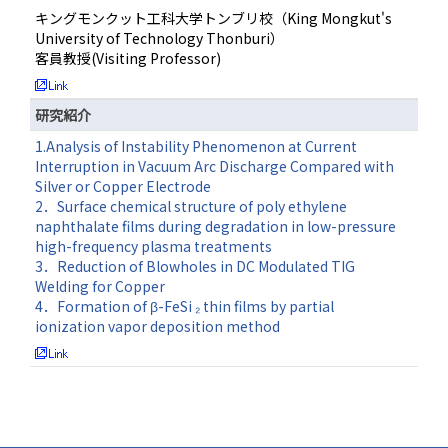
キングモンクット工科大学トンブリ校（King Mongkut's
University of Technology Thonburi）
客員教授(Visiting Professor)
研究紹介
1.Analysis of Instability Phenomenon at Current
Interruption in Vacuum Arc Discharge Compared with
Silver or Copper Electrode
2．Surface chemical structure of poly ethylene
naphthalate films during degradation in low-pressure
high-frequency plasma treatments
3．Reduction of Blowholes in DC Modulated TIG
Welding for Copper
4．Formation of β-FeSi ₂ thin films by partial
ionization vapor deposition method