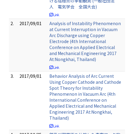
ける陰極点の挙動観測 (一般社団法
人 電気学会 全国大会)
2.
2017/09/01
Analysis of Instability Phenomenon
at Current Interruption in Vacuum
Arc Discharge using Copper
Electrode (4th International
Conference on Applied Electrical
and Mechanical Engineering 2017
At:Nongkhai, Thailand)
3.
2017/09/01
Behavior Analysis of Arc Current
Using Copper Cathode and Cathode
Spot Theory for Instability
Phenomenon in Vacuum Arc (4th
International Conference on
Applied Electrical and Mechanical
Engineering 2017 At:Nongkhai,
Thailand)