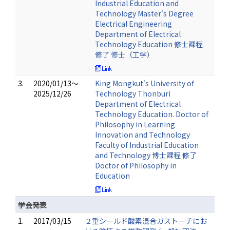
Industrial Education and
Technology Master's Degree
Electrical Engineering
Department of Electrical
Technology Education 修士課程
修了 修士（工学）
3.
2020/01/13～
King Mongkut's University of
2025/12/26
Technology Thonburi
Department of Electrical
Technology Education. Doctor of
Philosophy in Learning
Innovation and Technology
Faculty of Industrial Education
and Technology 博士課程 修了
Doctor of Philosophy in
Education
学会発表
1.
2017/03/15
２重シールド酸素混合ガストーチにお