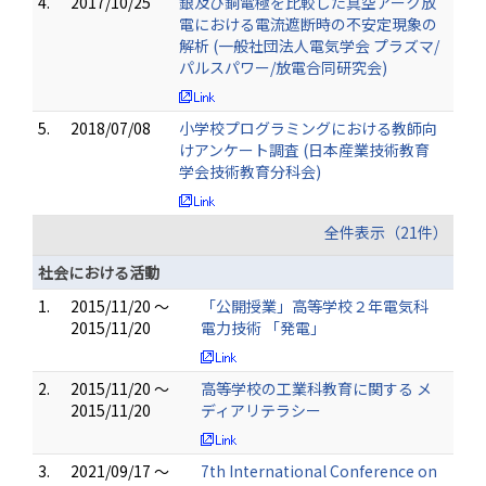
4.
2017/10/25
銀及び銅電極を比較した真空アーク放
電における電流遮断時の不安定現象の
解析 (一般社団法人電気学会 プラズマ/
パルスパワー/放電合同研究会)
5.
2018/07/08
小学校プログラミングにおける教師向
けアンケート調査 (日本産業技術教育
学会技術教育分科会)
全件表示（21件）
社会における活動
1.
2015/11/20 ～
「公開授業」高等学校２年電気科
2015/11/20
電力技術 「発電」
2.
2015/11/20 ～
高等学校の工業科教育に関する メ
2015/11/20
ディアリテラシー
3.
2021/09/17 ～
7th International Conference on