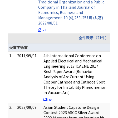
Traditional Organization and a Public
Company in Thailand Journal of
Economics, Business and
Management. 10 (4),253-257頁 (共著)
2022/08/01
全件表示（21件）
受賞学術賞
1.
2017/09/01
4th International Conference on
Applied Electrical and Mechanical
Engineering 2017 ICAEME 2017
Best Paper Award (Behavior
Analysis of Arc Current Using
Copper Cathode and Cathode Spot
Theory for Instability Phenomenon
in Vacuum Arc)
2.
2023/09/09
Asian Student Capstone Design
Contest 2023 ASCC Silver Award
2023 (A smart farming learning kit