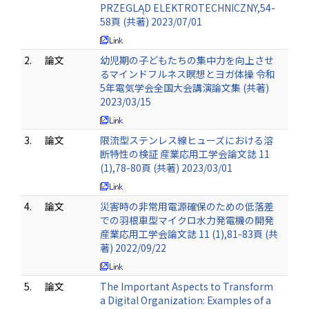
PRZEGLĄD ELEKTROTECHNICZNY,54-
58頁 (共著) 2023/07/01
2.
論文
幼児期の子どもたちの集中力を向上させ
るマインドフルネス瞑想とヨガ体操 令和
5年電気学会全国大会講演論文集 (共著)
2023/03/15
3.
論文
限流型ステンレス線ヒューズにおける溶
断特性の検証 産業応用工学会論文誌 11
(1),78-80頁 (共著) 2023/03/01
4.
論文
災害時の非常用電源確保のための低落差
での羽根車型マイクロ水力発電機の開発
産業応用工学会論文誌 11 (1),81-83頁 (共
著) 2022/09/22
5.
論文
The Important Aspects to Transform
a Digital Organization: Examples of a