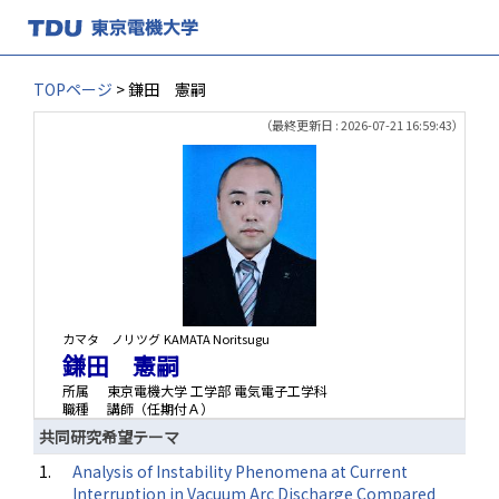
TOPページ
> 鎌田 憲嗣
（最終更新日 : 2026-07-21 16:59:43）
カマタ ノリツグ
KAMATA Noritsugu
鎌田 憲嗣
所属
東京電機大学 工学部 電気電子工学科
職種
講師（任期付Ａ）
共同研究希望テーマ
1.
Analysis of Instability Phenomena at Current
Interruption in Vacuum Arc Discharge Compared