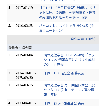
4.
2017/01/19
［ＴＤＵ］“単位従量型”授業料のメリ
ットと運用の実際 ～情報環境学部で
の先進的取り組みと今後～ (東京)
5.
2016/03/25
パソコンおもしろじょうほう体験 (千
葉ニュータウン)
全件表示（10件）
委員会・協会等
1.
2025/09/04
情報処理学会 FIT2025(4w) 「セッ
ション名: 情報教育における生成AI
の利用」座長
2.
2024/10/01 ～
印西市ＤＸ推進会議 委員長
2025/09/30
3.
2024/03/15
情報処理学会 第86回全国大会一般
セッション(2H) 「テーマ：高校情
報」座長
4.
2023/04/01 ～
印西市行政不服審査会 委員