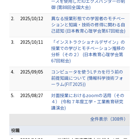
ースを使用したIOエクスパンダーの制
御 (第88回全国大会)
2.
2025/10/12
異なる授業形態での学習者のモチベー
ションと知識・技術の修得に関わる自
己認知 (日本教育心理学会第67回総会)
3.
2025/10/11
「インストラクショナルデザイン」の
授業での学びとモチベーション推移の
分析（その２） (日本教育心理学会第
67回総会)
4.
2025/09/05
コンピュータを使うLチカを行う前の
前提知識について (情報科学技術フォ
ーラム(FIT2025))
5.
2025/08/27
対面授業におけるzoomの活用（その
４） (令和７年度工学・工業教育研究
講演会)
全件表示（308件）
役職