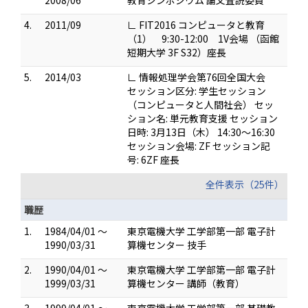
2008/06
教育シンポジウム 論文査読委員
4.
2011/09
∟ FIT2016 コンピュータと教育
（1） 9:30-12:00 1V会場 （函館
短期大学 3F S32）座長
5.
2014/03
∟ 情報処理学会第76回全国大会
セッション区分: 学生セッション
（コンピュータと人間社会） セッ
ション名: 単元教育支援 セッション
日時: 3月13日（木） 14:30〜16:30
セッション会場: ZF セッション記
号: 6ZF 座長
全件表示（25件）
職歴
1.
1984/04/01 ～
東京電機大学 工学部第一部 電子計
1990/03/31
算機センター 技手
2.
1990/04/01 ～
東京電機大学 工学部第一部 電子計
1999/03/31
算機センター 講師（教育）