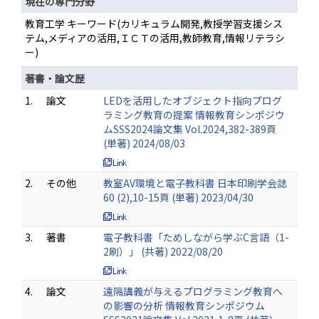
現在の専門分野
教育工学 キーワード(カリキュラム開発,教授学習支援シス
テム,メディアの活用,ＩＣＴの活用,教師教育,情報リテラシ
ー)
著書・論文歴
1.
論文
LEDを活用したオブジェクト指向プログ
ラミング教育の提案 情報教育シンポジウ
ムSSS2024論文集 Vol.2024,382-389頁
(単著) 2024/08/03
2.
その他
教室AV環境と電子教科書 日本印刷学会誌
60 (2),10-15頁 (単著) 2023/04/30
3.
著書
電子教科書「ためしながら学ぶC言語（1-
2刷）」 (共著) 2022/08/20
4.
論文
遠隔講義が与えるプログラミング教育へ
の影響の分析 情報教育シンポジウム