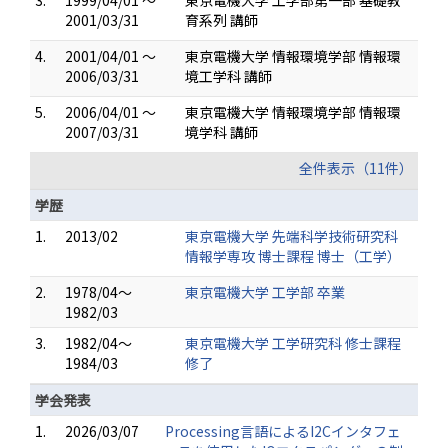
3.
1999/04/01 ～
東京電機大学 工学部第一部 基礎教
2001/03/31
育系列 講師
4.
2001/04/01 ～
東京電機大学 情報環境学部 情報環
2006/03/31
境工学科 講師
5.
2006/04/01 ～
東京電機大学 情報環境学部 情報環
2007/03/31
境学科 講師
全件表示（11件）
学歴
1.
2013/02
東京電機大学 先端科学技術研究科
情報学専攻 博士課程 博士（工学）
2.
1978/04～
東京電機大学 工学部 卒業
1982/03
3.
1982/04～
東京電機大学 工学研究科 修士課程
1984/03
修了
学会発表
1.
2026/03/07
Processing言語によるI2Cインタフェ