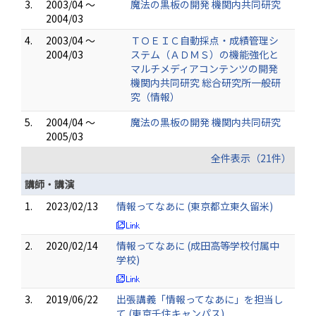
3.
2003/04 ～
魔法の黒板の開発 機関内共同研究
2004/03
4.
2003/04 ～
ＴＯＥＩＣ自動採点・成績管理シ
2004/03
ステム（ＡＤＭＳ）の機能強化と
マルチメディアコンテンツの開発
機関内共同研究 総合研究所一般研
究（情報）
5.
2004/04 ～
魔法の黒板の開発 機関内共同研究
2005/03
全件表示（21件）
講師・講演
1.
2023/02/13
情報ってなあに (東京都立東久留米)
2.
2020/02/14
情報ってなあに (成田高等学校付属中
学校)
3.
2019/06/22
出張講義「情報ってなあに」を担当し
て (東京千住キャンパス)