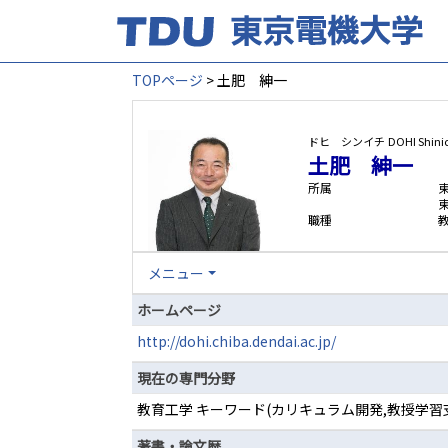
TOPページ
> 土肥 紳一
ドヒ シンイチ
DOHI Shini
土肥 紳一
所属
職種
メニュー
ホームページ
http://dohi.chiba.dendai.ac.jp/
現在の専門分野
教育工学 キーワード(カリキュラム開発,教授学習
著書・論文歴