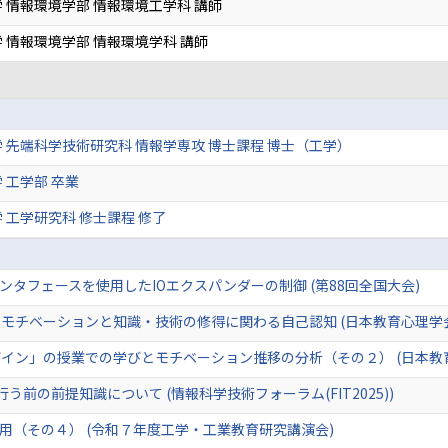
 情報環境学部 情報環境工学科 講師
 情報環境学部 情報環境学科 講師
 先端科学技術研究科 情報学専攻 博士課程 博士（工学）
 工学部 卒業
 工学研究科 修士課程 修了
I2Cインタフェースを使用したIOエクスパンダーの制御 (第88回全国大会)
モチベーションと知識・技術の修得に関わる自己認知 (日本教育心理学会
イン」の授業での学びとモチベーション推移の分析（その２） (日本教育
前の前提知識について (情報科学技術フォーラム(FIT2025))
用（その４） (令和７年度工学・工業教育研究講演会)