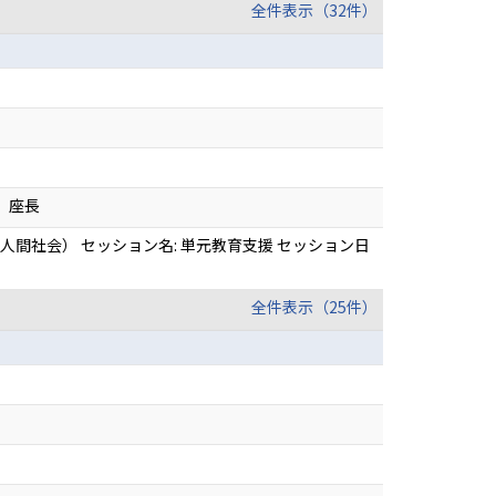
全件表示（32件）
2）座長
人間社会） セッション名: 単元教育支援 セッション日
全件表示（25件）