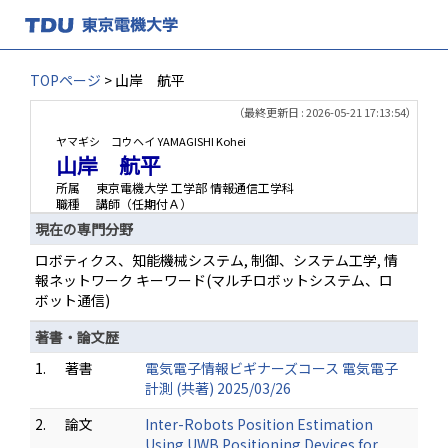
TOPページ
> 山岸 航平
（最終更新日 : 2026-05-21 17:13:54）
ヤマギシ コウヘイ
YAMAGISHI Kohei
山岸 航平
所属
東京電機大学 工学部 情報通信工学科
職種
講師（任期付Ａ）
現在の専門分野
ロボティクス、知能機械システム, 制御、システム工学, 情
報ネットワーク キーワード(マルチロボットシステム、ロ
ボット通信)
著書・論文歴
1.
著書
電気電子情報ビギナーズコース 電気電子
計測 (共著) 2025/03/26
2.
論文
Inter-Robots Position Estimation
Using UWB Positioning Devices for