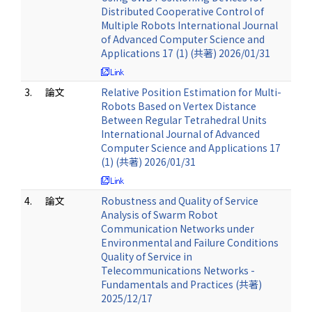
Distributed Cooperative Control of
Multiple Robots International Journal
of Advanced Computer Science and
Applications 17 (1) (共著) 2026/01/31
3.
論文
Relative Position Estimation for Multi-
Robots Based on Vertex Distance
Between Regular Tetrahedral Units
International Journal of Advanced
Computer Science and Applications 17
(1) (共著) 2026/01/31
4.
論文
Robustness and Quality of Service
Analysis of Swarm Robot
Communication Networks under
Environmental and Failure Conditions
Quality of Service in
Telecommunications Networks -
Fundamentals and Practices (共著)
2025/12/17