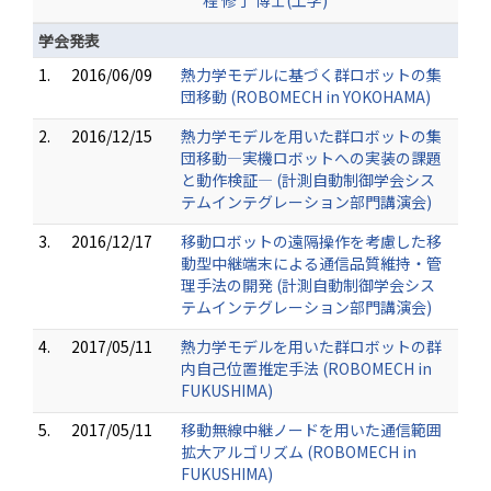
程 修了 博士(工学)
学会発表
1.
2016/06/09
熱力学モデルに基づく群ロボットの集
団移動 (ROBOMECH in YOKOHAMA)
2.
2016/12/15
熱力学モデルを用いた群ロボットの集
団移動―実機ロボットへの実装の課題
と動作検証― (計測自動制御学会シス
テムインテグレーション部門講演会)
3.
2016/12/17
移動ロボットの遠隔操作を考慮した移
動型中継端末による通信品質維持・管
理手法の開発 (計測自動制御学会シス
テムインテグレーション部門講演会)
4.
2017/05/11
熱力学モデルを用いた群ロボットの群
内自己位置推定手法 (ROBOMECH in
FUKUSHIMA)
5.
2017/05/11
移動無線中継ノードを用いた通信範囲
拡大アルゴリズム (ROBOMECH in
FUKUSHIMA)