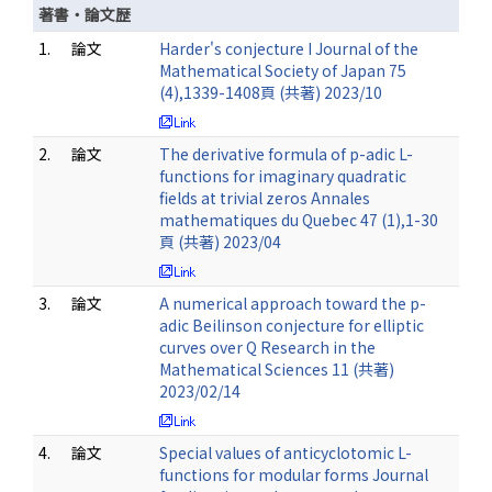
著書・論文歴
1.
論文
Harder's conjecture I Journal of the
Mathematical Society of Japan 75
(4),1339-1408頁 (共著) 2023/10
2.
論文
The derivative formula of p-adic L-
functions for imaginary quadratic
fields at trivial zeros Annales
mathematiques du Quebec 47 (1),1-30
頁 (共著) 2023/04
3.
論文
A numerical approach toward the p-
adic Beilinson conjecture for elliptic
curves over Q Research in the
Mathematical Sciences 11 (共著)
2023/02/14
4.
論文
Special values of anticyclotomic L-
functions for modular forms Journal