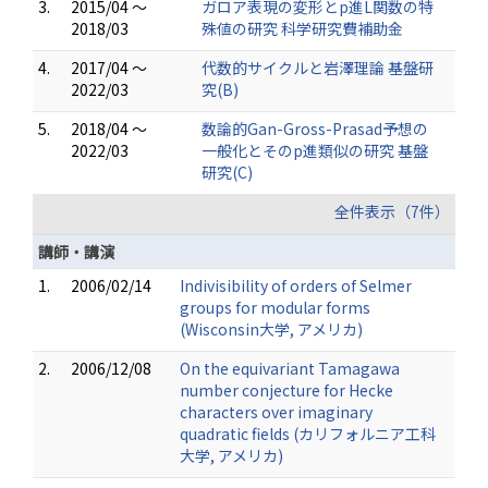
3.
2015/04 ～
ガロア表現の変形とp進L関数の特
2018/03
殊値の研究 科学研究費補助金
4.
2017/04 ～
代数的サイクルと岩澤理論 基盤研
2022/03
究(B)
5.
2018/04 ～
数論的Gan-Gross-Prasad予想の
2022/03
一般化とそのp進類似の研究 基盤
研究(C)
全件表示（7件）
講師・講演
1.
2006/02/14
Indivisibility of orders of Selmer
groups for modular forms
(Wisconsin大学, アメリカ)
2.
2006/12/08
On the equivariant Tamagawa
number conjecture for Hecke
characters over imaginary
quadratic fields (カリフォルニア工科
大学, アメリカ)