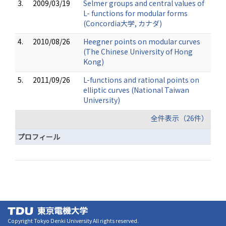
3.
2009/03/19
Selmer groups and central values of
L- functions for modular forms
(Concordia大学, カナダ)
4.
2010/08/26
Heegner points on modular curves
(The Chinese University of Hong
Kong)
5.
2011/09/26
L-functions and rational points on
elliptic curves (National Taiwan
University)
全件表示（26件）
プロフィール
Copyright Tokyo Denki University All rights reserved.