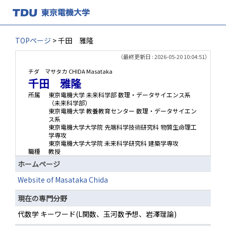
TOPページ
> 千田 雅隆
（最終更新日 : 2026-05-20 10:04:51）
チダ マサタカ
CHIDA Masataka
千田 雅隆
所属
東京電機大学 未来科学部 数理・データサイエンス系
（未来科学部）
東京電機大学 教養教育センター 数理・データサイエン
ス系
東京電機大学大学院 先端科学技術研究科 物質生命理工
学専攻
東京電機大学大学院 未来科学研究科 建築学専攻
職種
教授
ホームページ
Website of Masataka Chida
現在の専門分野
代数学 キーワード(L関数、玉河数予想、岩澤理論)