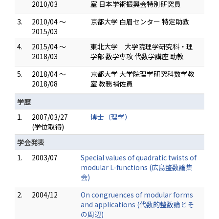
2010/03
室 日本学術振興会特別研究員
3.
2010/04 ～
京都大学 白眉センター 特定助教
2015/03
4.
2015/04 ～
東北大学 大学院理学研究科・理
2018/03
学部 数学専攻 代数学講座 助教
5.
2018/04 ～
京都大学 大学院理学研究科数学教
2018/08
室 教務補佐員
学歴
1.
2007/03/27
博士（理学）
(学位取得)
学会発表
1.
2003/07
Special values of quadratic twists of
modular L-functions (広島整数論集
会)
2.
2004/12
On congruences of modular forms
and applications (代数的整数論とそ
の周辺)