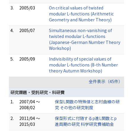
3.
2005/03
On critical values of twisted
modular L-functions (Arithmetic
Geometry and Number Theory)
4.
2005/07
Simultaneous non-vanishing of
twisted modular L-functions
(Japanese-German Number Theory
Workshop)
5.
2005/09
Indivisibility of special values of
modular L-functions (8-th Number
theory Autumn Workshop)
全件表示（45件）
研究課題・受託研究・科研費
1.
2007/04 ～
保型L関数の特殊値と志村曲線の研
2008/02
究 その他の研究制度
2.
2011/04 ～
保型形式に付随するp進L関数とp
2015/03
進周期の研究 科学研究費補助金