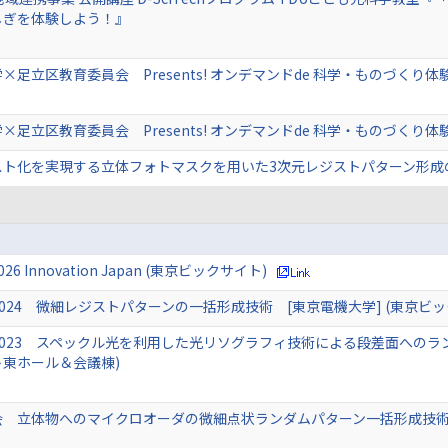
しぎを体験しよう！』
×足立区教育委員会 Presents! オンデマンドde 科学・ものづくり
×足立区教育委員会 Presents! オンデマンドde 科学・ものづくり体
スト化を実現する立体フォトマスクを用いた3次元レジストパターン形成
6 Innovation Japan (東京ビックサイト)
ch 2024 微細レジストパターンの一括形成技術 [東京電機大学] (東京ビ
ech 2023 スペックル光を利用した光リソグラフィ技術による段差面へ
東ホール＆会議棟)
立体物へのマイクロオーダの微細点状ランダムパターン一括形成技術 (新技術説明会