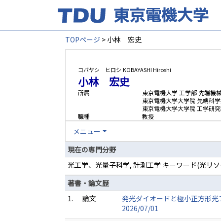
TOPページ
> 小林 宏史
コバヤシ ヒロシ
KOBAYASHI Hiroshi
小林 宏史
所属
東京電機大学 工学部 先端機
東京電機大学大学院 先端科学
東京電機大学大学院 工学研究
職種
教授
メニュー
現在の専門分野
光工学、光量子科学, 計測工学 キーワード(光リソ
著書・論文歴
1.
論文
発光ダイオードと極小正方形光ファイバを用い
2026/07/01