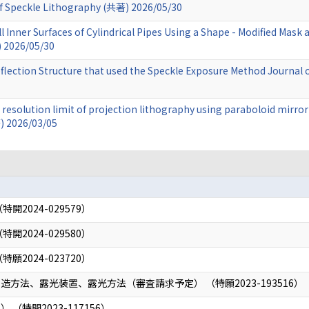
f Speckle Lithography (共著) 2026/05/30
l Inner Surfaces of Cylindrical Pipes Using a Shape - Modified Mas
 2026/05/30
Reflection Structure that used the Speckle Exposure Method Journ
 resolution limit of projection lithography using paraboloid mirro
 2026/03/05
2024-029579）
2024-029580）
2024-023720）
方法、露光装置、露光方法（審査請求予定） （特願2023-193516）
（特開2023-117156）