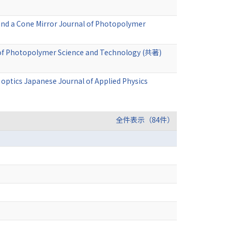
k and a Cone Mirror Journal of Photopolymer
al of Photopolymer Science and Technology (共著)
r optics Japanese Journal of Applied Physics
全件表示（84件）