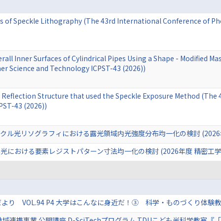
s of Speckle Lithography (The 43rd International Conference of 
all Inner Surfaces of Cylindrical Pipes Using a Shape - Modified Ma
r Science and Technology ICPST-43 (2026))
y Reflection Structure that used the Speckle Exposure Method (Th
PST-43 (2026))
クル光リソグラフィにおける露光領域内光強度分布均一化の検討 (2026
における要素レジストパターン寸法均一化の検討 (2026年度 精密工
より VOL.94 P4 大学はこんなに身近だ！③ 科学・ものづくり体験
地域連携事業 公開講座 D-SciTechプログラム TDUこども光科学