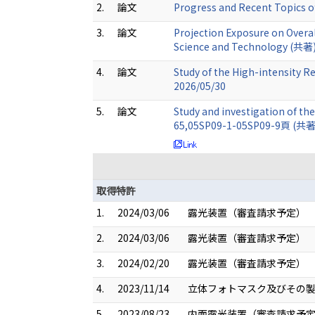
2.
論文
Progress and Recent Topics o
3.
論文
Projection Exposure on Overal
Science and Technology (共著)
4.
論文
Study of the High-intensity 
2026/05/30
5.
論文
Study and investigation of the
65,05SP09-1-05SP09-9頁 (共著)
取得特許
1.
2024/03/06
露光装置（審査請求予定） （特開
2.
2024/03/06
露光装置（審査請求予定） （特開
3.
2024/02/20
露光装置（審査請求予定） （特願
4.
2023/11/14
立体フォトマスク及びその製造
5.
2023/08/23
内面露光装置（審査請求予定） 