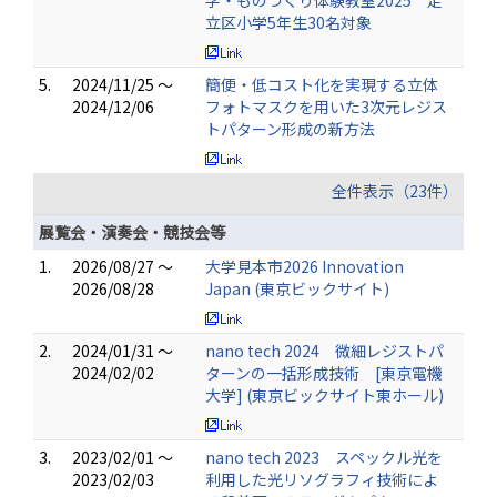
学・ものづくり体験教室2025 足
立区小学5年生30名対象
5.
2024/11/25 ～
簡便・低コスト化を実現する立体
2024/12/06
フォトマスクを用いた3次元レジス
トパターン形成の新方法
全件表示（23件）
展覧会・演奏会・競技会等
1.
2026/08/27 ～
大学見本市2026 Innovation
2026/08/28
Japan (東京ビックサイト)
2.
2024/01/31 ～
nano tech 2024 微細レジストパ
2024/02/02
ターンの一括形成技術 [東京電機
大学] (東京ビックサイト東ホール)
3.
2023/02/01 ～
nano tech 2023 スペックル光を
2023/02/03
利用した光リソグラフィ技術によ