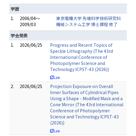
学歴
1.
2006/04～
東京電機大学 先端科学技術研究科
2009/03
機械システム工学 博士課程 修了
学会発表
1.
2026/06/25
Progress and Recent Topics of
Speckle Lithography (The 43rd
International Conference of
Photopolymer Science and
Technology ICPST-43 (2026))
2.
2026/06/25
Projection Exposure on Overall
Inner Surfaces of Cylindrical Pipes
Using a Shape - Modified Mask and a
Cone Mirror (The 43rd International
Conference of Photopolymer
Science and Technology ICPST-43
(2026))