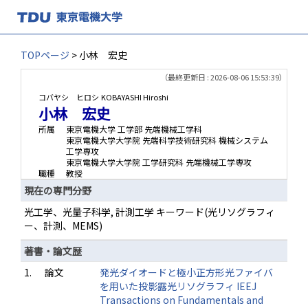
TOPページ
> 小林 宏史
（最終更新日 : 2026-08-06 15:53:39）
コバヤシ ヒロシ
KOBAYASHI Hiroshi
小林 宏史
所属
東京電機大学 工学部 先端機械工学科
東京電機大学大学院 先端科学技術研究科 機械システム
工学専攻
東京電機大学大学院 工学研究科 先端機械工学専攻
職種
教授
現在の専門分野
光工学、光量子科学, 計測工学 キーワード(光リソグラフィ
ー、計測、MEMS)
著書・論文歴
1.
論文
発光ダイオードと極小正方形光ファイバ
を用いた投影露光リソグラフィ IEEJ
Transactions on Fundamentals and