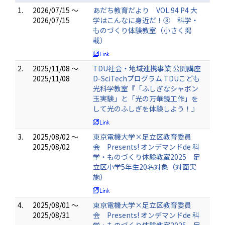
1.
2026/07/15 ～
あだち教育だより VOL.94 P4 大
2026/07/15
学はこんなに身近だ！③ 科学・
ものづくり体験教室（小さく掲
載）
2.
2025/11/08 ～
TDU社会・地域連携事業 公開講座
2025/11/08
D-SciTechプログラム TDUこども
光科学教室『「ふしぎなシャボン
玉実験」と「光の万華鏡工作」を
して光のふしぎを体験しよう！』
3.
2025/08/02 ～
東京電機大学×足立区教育委員
2025/08/02
会 Presents! オンデマンドde 科
学・ものづくり体験教室2025 足
立区小学5年生20名対象（対面実
施）
4.
2025/08/01 ～
東京電機大学×足立区教育委員
2025/08/31
会 Presents! オンデマンドde 科