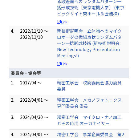
る段差面へのランダムパターン一
括形成技術［東京電機大学］ (東京
ビッグサイト東ホール＆会議棟)
4.
2022/11/10 ～
新技術説明会 立体物へのマイク
2022/11/10
ロオーダの微細点状ランダムパタ
ーン一括形成技術 (新技術説明会
New Technology Presentation
Meetings!)
委員会・協会等
1.
2017/04 ～
精密工学会 校閲委員会協力委員
委員
2.
2022/04/01 ～
精密工学会 メカノフォトニクス
専門委員会 委員
3.
2024/04/30 ～
精密工学会 マイクロ・ナノ加工
とその応用 オーガナイザー
4.
2024/04/01 ～
精密工学会 事業企画委員会 第2