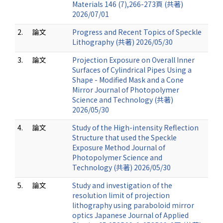
Materials 146 (7),266-273頁 (共著)
2026/07/01
2.
論文
Progress and Recent Topics of Speckle
Lithography (共著) 2026/05/30
3.
論文
Projection Exposure on Overall Inner
Surfaces of Cylindrical Pipes Using a
Shape - Modified Mask and a Cone
Mirror Journal of Photopolymer
Science and Technology (共著)
2026/05/30
4.
論文
Study of the High-intensity Reflection
Structure that used the Speckle
Exposure Method Journal of
Photopolymer Science and
Technology (共著) 2026/05/30
5.
論文
Study and investigation of the
resolution limit of projection
lithography using paraboloid mirror
optics Japanese Journal of Applied