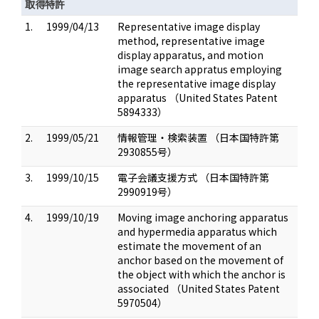
取得特許
1.
1999/04/13
Representative image display
method, representative image
display apparatus, and motion
image search appratus employing
the representative image display
apparatus （United States Patent
5894333）
2.
1999/05/21
情報管理・検索装置 （日本国特許第
2930855号）
3.
1999/10/15
電子会議支援方式 （日本国特許第
2990919号）
4.
1999/10/19
Moving image anchoring apparatus
and hypermedia apparatus which
estimate the movement of an
anchor based on the movement of
the object with which the anchor is
associated （United States Patent
5970504）