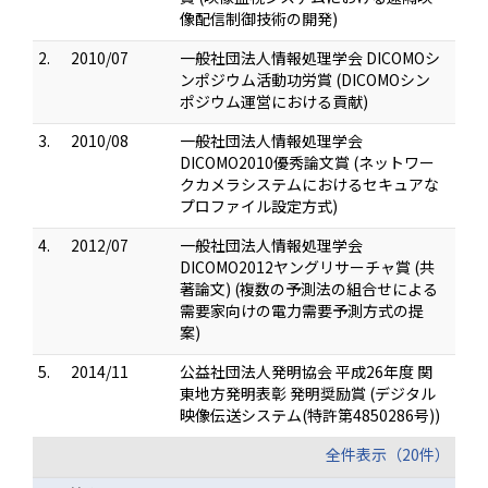
像配信制御技術の開発)
2.
2010/07
一般社団法人情報処理学会 DICOMOシ
ンポジウム活動功労賞 (DICOMOシン
ポジウム運営における貢献)
3.
2010/08
一般社団法人情報処理学会
DICOMO2010優秀論文賞 (ネットワー
クカメラシステムにおけるセキュアな
プロファイル設定方式)
4.
2012/07
一般社団法人情報処理学会
DICOMO2012ヤングリサーチャ賞 (共
著論文) (複数の予測法の組合せによる
需要家向けの電力需要予測方式の提
案)
5.
2014/11
公益社団法人発明協会 平成26年度 関
東地方発明表彰 発明奨励賞 (デジタル
映像伝送システム(特許第4850286号))
全件表示（20件）