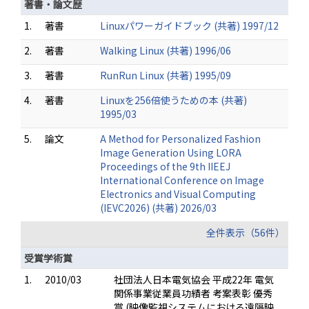
著書・論文歴
1.
著書
Linuxパワーガイドブック (共著) 1997/12
2.
著書
Walking Linux (共著) 1996/06
3.
著書
RunRun Linux (共著) 1995/09
4.
著書
Linuxを256倍使うための本 (共著)
1995/03
5.
論文
A Method for Personalized Fashion
Image Generation Using LORA
Proceedings of the 9th IIEEJ
International Conference on Image
Electronics and Visual Computing
(IEVC2026) (共著) 2026/03
全件表示（56件）
受賞学術賞
1.
2010/03
社団法人日本電気協会 平成22年 電気
関係事業従業員功績者 考案表彰 優秀
賞 (映像監視システムにおける遠隔映