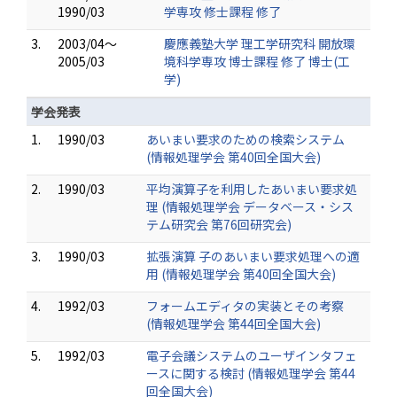
1990/03
学専攻 修士課程 修了
3.
2003/04～
慶應義塾大学 理工学研究科 開放環
2005/03
境科学専攻 博士課程 修了 博士(工
学)
学会発表
1.
1990/03
あいまい要求のための検索システム
(情報処理学会 第40回全国大会)
2.
1990/03
平均演算子を利用したあいまい要求処
理 (情報処理学会 データベース・シス
テム研究会 第76回研究会)
3.
1990/03
拡張演算 子のあいまい要求処理への適
用 (情報処理学会 第40回全国大会)
4.
1992/03
フォームエディタの実装とその考察
(情報処理学会 第44回全国大会)
5.
1992/03
電子会議システムのユーザインタフェ
ースに関する検討 (情報処理学会 第44
回全国大会)