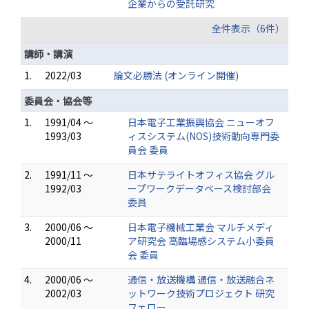
企業からの受託研究
全件表示（6件）
講師・講演
1.
2022/03
論文必勝法 (オンライン開催)
委員会・協会等
1.
1991/04 ～
日本電子工業振興協会 ニューオフ
1993/03
ィスシステム(NOS)技術動向専門委
員会 委員
2.
1991/11 ～
日本サテライトオフィス協会 グル
1992/03
ープワークデータベース検討部会
委員
3.
2000/06 ～
日本電子機械工業会 マルチメディ
2000/11
ア研究会 高臨場感システム小委員
会 委員
4.
2000/06 ～
通信・放送機構 通信・放送融合ネ
2002/03
ットワーク技術プロジェクト 研究
フェロー