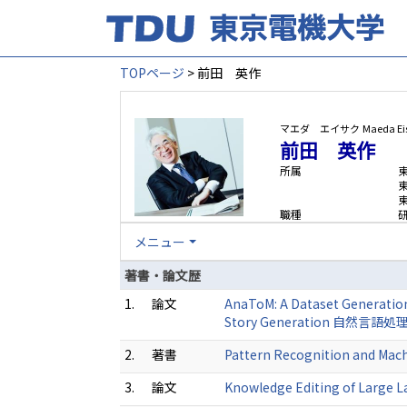
TOPページ
> 前田 英作
マエダ エイサク
Maeda Ei
前田 英作
所属
職種
メニュー
著書・論文歴
1.
論文
AnaToM: A Dataset Generation
Story Generation 自然言語処理 3
2.
著書
Pattern Recognition and Machi
3.
論文
Knowledge Editing of Large