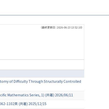
（最終更新日 : 2026-06-23 13:52:10）
my of Difficulty Through Structurally Controlled
acific Mathematics Series, 1) (共著) 2026/06/11
1062-1102頁 (共著) 2025/12/15