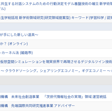
共生する対話システムのための行動決定モデル基盤技術の確立 新学術領域
ル)
学総括班 新学術領域研究(研究領域提案型) キーワード(学習科学 / 認知科
類が手にした新しい道具～
か？ (オンライン)
カーネル法 (姫路市)
仮想空間シミュレーションを現実世界で再現させるデジタルツイン技術の
来 〜 クラウドソーシング，シェアリングエコノミー，ギグエコノミー 〜 (
興機構 未来社会創造事業 「次世代情報社会の実現」領域 運営統括
興機構 先端国際共同研究推進事業 アドバイザー