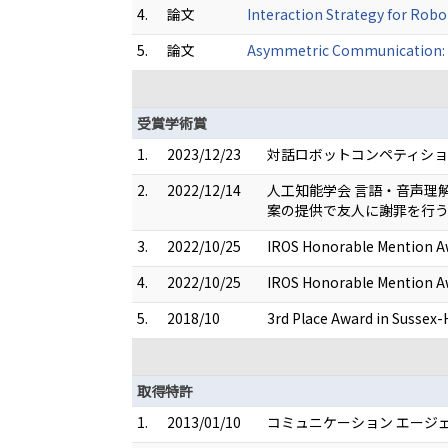
4.
論文
Interaction Strategy for Rob
5.
論文
Asymmetric Communication: C
受賞学術賞
1.
2023/12/23
対話ロボットコンペティション 
2.
2022/12/14
人工知能学会 言語・音声理
案の提供で友人に謝罪を行う
3.
2022/10/25
IROS Honorable Mention Aw
4.
2022/10/25
IROS Honorable Mention A
5.
2018/10
3rd Place Award in Sussex
取得特許
1.
2013/01/10
コミュニケーション エージェ