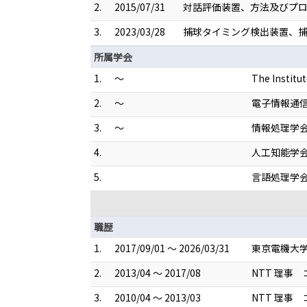
2.
2015/07/31
対話評価装置、方法及びプログ
3.
2023/03/28
捕球タイミング検出装置、捕球
所属学会
1.
～
The Institut
2.
～
電子情報通
3.
～
情報処理学
4.
人工知能学
5.
言語処理学
職歴
1.
2017/09/01 ～ 2026/03/31
東京電機大学
2.
2013/04 ～ 2017/08
NTT 理事
3.
2010/04 ～ 2013/03
NTT 理事