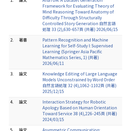
1.
論文
AnaToM: A Dataset Generation
Framework for Evaluating Theory of
Mind Reasoning Toward Anatomy of
Difficulty Through Structurally
Controlled Story Generation 自然言語
処理 33 (2),630-657頁 (共著) 2026/06/15
2.
著書
Pattern Recognition and Machine
Learning for Self-Study I: Supervised
Learning (Springer Asia Pacific
Mathematics Series, 1) (共著)
2026/06/11
3.
論文
Knowledge Editing of Large Language
Models Unconstrained by Word Order
自然言語処理 32 (4),1062-1102頁 (共著)
2025/12/15
4.
論文
Interaction Strategy for Robotic
Apology Based on Human Orientation
Toward Service 38 (4),226-245頁 (共著)
2024/03/15
5.
論文
Asymmetric Communication: