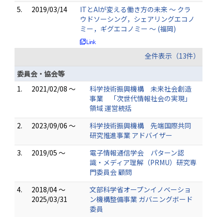
5.
2019/03/14
ITとAIが変える働き方の未来 〜 クラ
ウドソーシング，シェアリングエコノ
ミー，ギグエコノミー 〜 (福岡)
全件表示（13件）
委員会・協会等
1.
2021/02/08 ～
科学技術振興機構 未来社会創造
事業 「次世代情報社会の実現」
領域 運営統括
2.
2023/09/06 ～
科学技術振興機構 先端国際共同
研究推進事業 アドバイザー
3.
2019/05 ～
電子情報通信学会 パターン認
識・メディア理解（PRMU）研究専
門委員会 顧問
4.
2018/04 ～
文部科学省オープンイノベーショ
2025/03/31
ン機構整備事業 ガバニングボード
委員