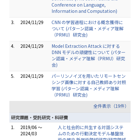
Conference on Language,
Information and Computation)
3.
2024/11/29
CNN の学習過程における概念獲得に
ついて (パターン認識・メディア理解
（PRMU）研究会)
4.
2024/11/29
Model Extraction Attack に対する
DNN モデルの頑健性について (パター
ン認識・メディア理解（PRMU）研究
会)
5.
2024/11/29
パーリンノイズを用いたリモートセン
シング画像に対する自己教師あり対照
学習 (パターン認識・メディア理解
（PRMU）研究会)
全件表示（19件）
研究課題・受託研究・科研費
1.
2019/06 ～
人と社会的に共生する対話システ
2024/03
ムのための行動決定モデル基盤技
術の確立 新学術領域研究(研究領域