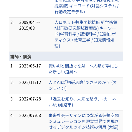
提案型) キーワード(対話システム /
行動決定モデル)
2.
2009/04 ～
人ロボット共生学総括班 新学術領
2015/03
域研究(研究領域提案型) キーワー
ド(学習科学 / 認知科学 / 知能ロボ
ティクス / 教育工学 / 知覚情報処
理)
講師・講演
1.
2023/06/17
賢いAIと間抜けなAI ～人類が手にし
た新しい道具～
2.
2022/11/12
人とAIは”切磋琢磨”できるのか？ (オ
ンライン)
3.
2022/07/28
「過去を知り、未来を想う」-カーネ
ル法 (姫路市)
4.
2022/07/08
未来社会デザインにつながる仮想空間
シミュレーションを現実世界で再現さ
せるデジタルツイン技術の活用 (大阪)