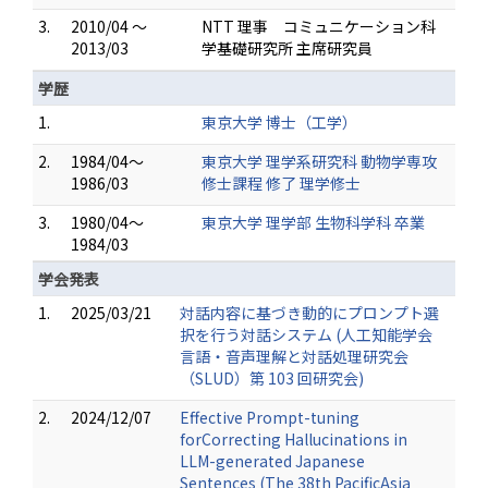
3.
2010/04 ～
NTT 理事 コミュニケーション科
2013/03
学基礎研究所 主席研究員
学歴
1.
東京大学 博士（工学）
2.
1984/04～
東京大学 理学系研究科 動物学専攻
1986/03
修士課程 修了 理学修士
3.
1980/04～
東京大学 理学部 生物科学科 卒業
1984/03
学会発表
1.
2025/03/21
対話内容に基づき動的にプロンプト選
択を行う対話システム (人工知能学会
言語・音声理解と対話処理研究会
（SLUD）第 103 回研究会)
2.
2024/12/07
Effective Prompt-tuning
forCorrecting Hallucinations in
LLM-generated Japanese
Sentences (The 38th PacificAsia