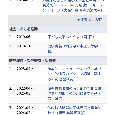
姿勢制御システムの開発 (第38回エレ
クトロニクス実装学会 春季講演大会)
全件表示（92件）
社会における活動
1.
2019/06
子ども大学はとやま（第1回）
2.
2019/11
出張講義（埼玉県立本庄高等学
校）
研究課題・受託研究・科研費
1.
2025/04 ～
確率的コンピューティングに基づ
く生体信号のパターン認識に関す
る研究 基盤研究(C)
2.
2022/04 ～
確率共鳴現象の時分割多重化と生
2025/03
体信号検出への応用に関する研究
若手研究
3.
2021/04 ～
体内植込機器の筐体温度上昇抑制
2024/03
技術の開発 基盤研究(C)