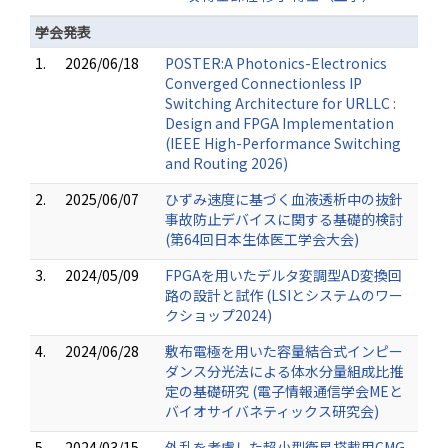
学会発表
1.
2026/06/18
POSTER:A Photonics-Electronics
Converged Connectionless IP
Switching Architecture for URLLC :
Design and FPGA Implementation
(IEEE High-Performance Switching
and Routing 2026)
2.
2025/06/07
ひずみ速度に基づく血液透析中の抜針
事故防止デバイスに関する基礎的検討
(第64回日本生体医工学会大会)
3.
2024/05/09
FPGAを用いたデルタ変調型AD変換回
路の設計と試作 (LSIとシステムのワー
クショップ2024)
4.
2024/06/28
敷布電極を用いた容量結合式インピー
ダンス分光法による体水分量組成比推
定の基礎研究 (電子情報通信学会MEと
バイオサイバネティックス研究会)
5.
2024/03/15
外乱を考慮した超小型衛星搭載用CMG