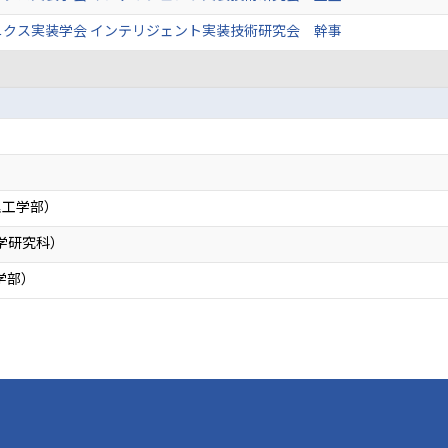
ニクス実装学会 インテリジェント実装技術研究会 幹事
）
理工学部）
工学研究科）
学部）