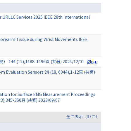
r URLLC Services 2025 IEEE 26th International
 Forearm Tissue during Wrist Movements IEEE
,1188-1196頁 (共著) 2024/12/01
om Evaluation Sensors 24 (18, 6044),1-12頁 (共著)
nation for Surface EMG Measurement Proceedings
2023),345-350頁 (共著) 2023/09/07
全件表示（37件）