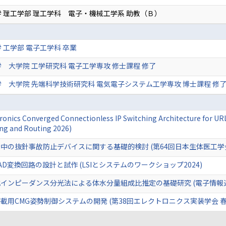
 理工学部 理工学科 電子・機械工学系 助教（Ｂ）
 工学部 電子工学科 卒業
 大学院 工学研究科 電子工学専攻 修士課程 修了
 大学院 先端科学技術研究科 電気電子システム工学専攻 博士課程 修了
onics Converged Connectionless IP Switching Architecture for UR
ng and Routing 2026)
中の抜針事故防止デバイスに関する基礎的検討 (第64回日本生体医工学
D変換回路の設計と試作 (LSIとシステムのワークショップ2024)
インピーダンス分光法による体水分量組成比推定の基礎研究 (電子情報
用CMG姿勢制御システムの開発 (第38回エレクトロニクス実装学会 春