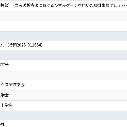
共著） (血液透析療法におけるひずみゲージを用いた抜針事故防止デバイ
賞
（特開2025-011654）
信学会
ニクス実装学会
工学会
ート学会
会社