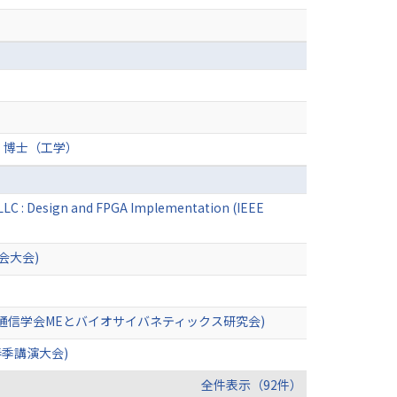
 博士（工学）
LLC : Design and FPGA Implementation (IEEE
会大会)
通信学会MEとバイオサイバネティックス研究会)
季講演大会)
全件表示（92件）