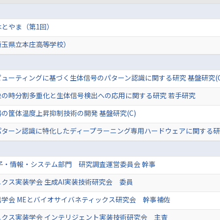
はとやま（第1回）
埼玉県立本庄高等学校）
ューティングに基づく生体信号のパターン認識に関する研究 基盤研究(C
象の時分割多重化と生体信号検出への応用に関する研究 若手研究
の筐体温度上昇抑制技術の開発 基盤研究(C)
パターン認識に特化したディープラーニング専用ハードウェアに関する研
子・情報・システム部門 研究調査運営委員会 幹事
クス実装学会 生成AI実装技術研究会 委員
学会 MEとバイオサイバネティックス研究会 幹事補佐
ニクス実装学会 インテリジェント実装技術研究会 主査