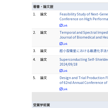
著書・論文歴
1.
論文
Feasibility Study of Next-Gen
Conference on High Performa
2.
論文
Temporal and Spectral Impeda
Journal of Biomedical and He
3.
論文
超小型衛星における最適化手法を用いた
4.
論文
Superconducting Self-Shield
2024/09/18
5.
論文
Design and Trial Production 
of 62nd Annual Conference of
受賞学術賞