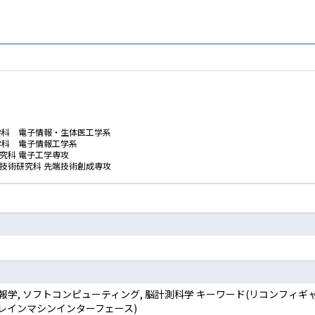
学科 電子情報・生体医工学系
学科 電子情報工学系
究科 電子工学専攻
技術研究科 先端技術創成専攻
情報学, ソフトコンピューティング, 脳計測科学 キーワード(リコンフ
レインマシンインターフェース)