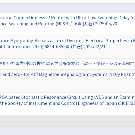
eration Connectionless IP Router with Ultra-Low Switching Delay fo
nce Switching and Routing (HPSR),1-6頁 (共著) 2025/05/20
nce Myography: Visualization of Dynamic Electrical Properties in
alth Informatics 29 (9),6844-6855頁 (共著) 2025/02/21
電力制御の検討 電気学会論文誌Ｃ（電子・情報・システム部門誌） 144 (12)
ed and Zero-Boil-Off Magnetoencephalogram Systems: A Dry Phant
FPGA based Stochastic Resonance Circuit Using LVDS and an Exami
 the Society of Instrument and Control Engineers of Japan (SICE