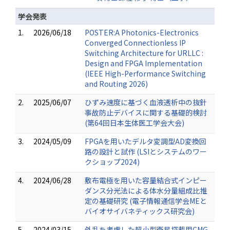
学会発表
1.
2026/06/18
POSTER:A Photonics-Electronics
Converged Connectionless IP
Switching Architecture for URLLC :
Design and FPGA Implementation
(IEEE High-Performance Switching
and Routing 2026)
2.
2025/06/07
ひずみ速度に基づく血液透析中の抜針
事故防止デバイスに関する基礎的検討
(第64回日本生体医工学会大会)
3.
2024/05/09
FPGAを用いたデルタ変調型AD変換回
路の設計と試作 (LSIとシステムのワー
クショップ2024)
4.
2024/06/28
敷布電極を用いた容量結合式インピー
ダンス分光法による体水分量組成比推
定の基礎研究 (電子情報通信学会MEと
バイオサイバネティックス研究会)
5.
2024/03/15
外乱を考慮した超小型衛星搭載用CMG