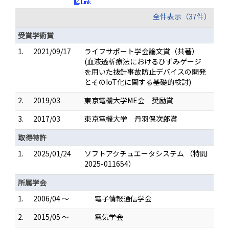
全件表示（37件）
受賞学術賞
1.
2021/09/17
ライフサポート学会論文賞（共著）
(血液透析療法におけるひずみゲージ
を用いた抜針事故防止デバイスの開発
とそのIoT化に関する基礎的検討)
2.
2019/03
東京電機大学ME会 奨励賞
3.
2017/03
東京電機大学 丹羽保次郎賞
取得特許
1.
2025/01/24
ソフトアクチュエータシステム （特開
2025-011654）
所属学会
1.
2006/04 ～
電子情報通信学会
2.
2015/05 ～
電気学会