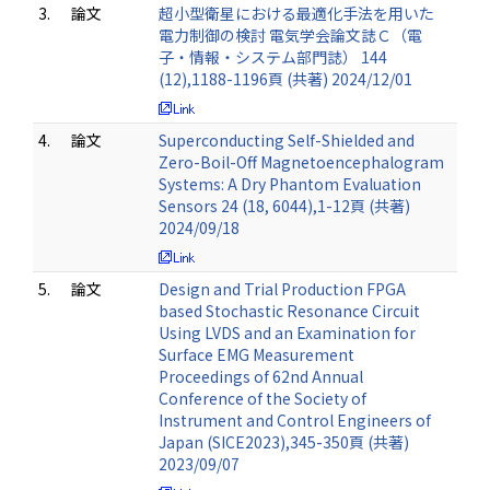
3.
論文
超小型衛星における最適化手法を用いた
電力制御の検討 電気学会論文誌Ｃ（電
子・情報・システム部門誌） 144
(12),1188-1196頁 (共著) 2024/12/01
4.
論文
Superconducting Self-Shielded and
Zero-Boil-Off Magnetoencephalogram
Systems: A Dry Phantom Evaluation
Sensors 24 (18, 6044),1-12頁 (共著)
2024/09/18
5.
論文
Design and Trial Production FPGA
based Stochastic Resonance Circuit
Using LVDS and an Examination for
Surface EMG Measurement
Proceedings of 62nd Annual
Conference of the Society of
Instrument and Control Engineers of
Japan (SICE2023),345-350頁 (共著)
2023/09/07