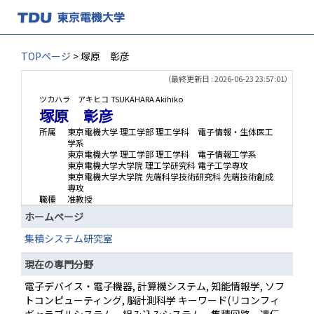
TOPページ
> 塚原 彰彦
（最終更新日 : 2026-06-23 23:57:01）
ツカハラ アキヒコ
TSUKAHARA Akihiko
塚原 彰彦
所属
東京電機大学 理工学部 理工学科 電子情報・生体医工
学系
東京電機大学 理工学部 理工学科 電子情報工学系
東京電機大学大学院 理工学研究科 電子工学専攻
東京電機大学大学院 先端科学技術研究科 先端技術創成
専攻
職種
准教授
ホームページ
集積システム研究室
現在の専門分野
電子デバイス・電子機器, 計算機システム, 知能情報学, ソフ
トコンピューティング, 脳計測科学 キーワード(リコンフィ