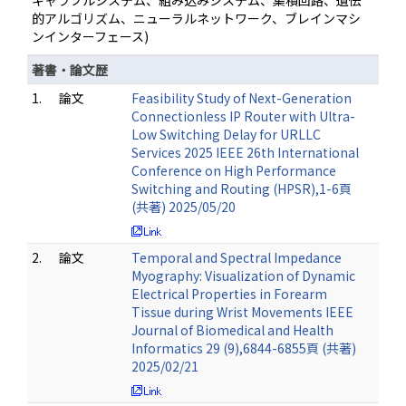
ギャラブルシステム、組み込みシステム、集積回路、遺伝
的アルゴリズム、ニューラルネットワーク、ブレインマシ
ンインターフェース)
著書・論文歴
1.
論文
Feasibility Study of Next-Generation
Connectionless IP Router with Ultra-
Low Switching Delay for URLLC
Services 2025 IEEE 26th International
Conference on High Performance
Switching and Routing (HPSR),1-6頁
(共著) 2025/05/20
2.
論文
Temporal and Spectral Impedance
Myography: Visualization of Dynamic
Electrical Properties in Forearm
Tissue during Wrist Movements IEEE
Journal of Biomedical and Health
Informatics 29 (9),6844-6855頁 (共著)
2025/02/21