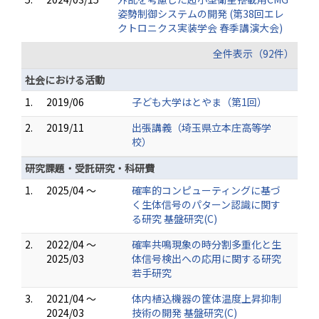
姿勢制御システムの開発 (第38回エレ
クトロニクス実装学会 春季講演大会)
全件表示（92件）
社会における活動
1.
2019/06
子ども大学はとやま（第1回）
2.
2019/11
出張講義（埼玉県立本庄高等学
校）
研究課題・受託研究・科研費
1.
2025/04 ～
確率的コンピューティングに基づ
く生体信号のパターン認識に関す
る研究 基盤研究(C)
2.
2022/04 ～
確率共鳴現象の時分割多重化と生
2025/03
体信号検出への応用に関する研究
若手研究
3.
2021/04 ～
体内植込機器の筐体温度上昇抑制
2024/03
技術の開発 基盤研究(C)