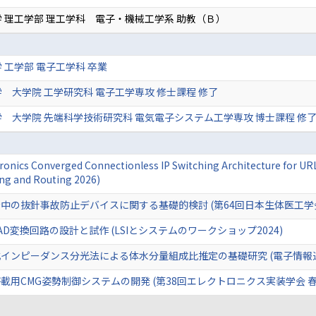
 理工学部 理工学科 電子・機械工学系 助教（Ｂ）
 工学部 電子工学科 卒業
 大学院 工学研究科 電子工学専攻 修士課程 修了
 大学院 先端科学技術研究科 電気電子システム工学専攻 博士課程 修了
onics Converged Connectionless IP Switching Architecture for UR
ng and Routing 2026)
中の抜針事故防止デバイスに関する基礎的検討 (第64回日本生体医工学
D変換回路の設計と試作 (LSIとシステムのワークショップ2024)
インピーダンス分光法による体水分量組成比推定の基礎研究 (電子情報
用CMG姿勢制御システムの開発 (第38回エレクトロニクス実装学会 春