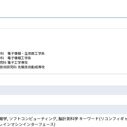
学科 電子情報・生体医工学系
学科 電子情報工学系
究科 電子工学専攻
技術研究科 先端技術創成専攻
情報学, ソフトコンピューティング, 脳計測科学 キーワード(リコンフ
レインマシンインターフェース)