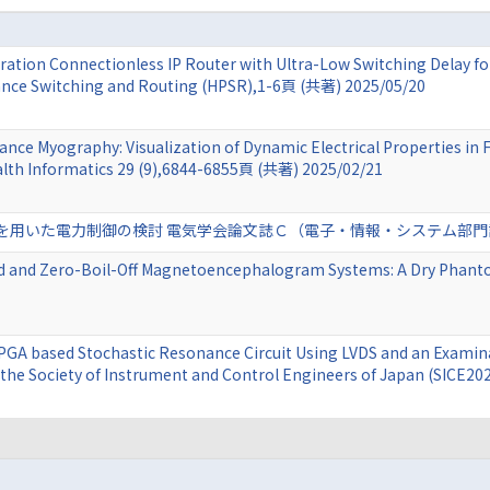
eration Connectionless IP Router with Ultra-Low Switching Delay fo
nce Switching and Routing (HPSR),1-6頁 (共著) 2025/05/20
nce Myography: Visualization of Dynamic Electrical Properties in
alth Informatics 29 (9),6844-6855頁 (共著) 2025/02/21
電力制御の検討 電気学会論文誌Ｃ（電子・情報・システム部門誌） 144 (12)
ed and Zero-Boil-Off Magnetoencephalogram Systems: A Dry Phant
FPGA based Stochastic Resonance Circuit Using LVDS and an Exami
 the Society of Instrument and Control Engineers of Japan (SICE