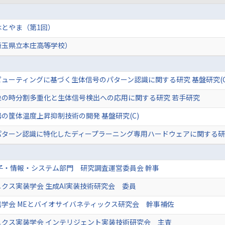
はとやま（第1回）
埼玉県立本庄高等学校）
ューティングに基づく生体信号のパターン認識に関する研究 基盤研究(C
象の時分割多重化と生体信号検出への応用に関する研究 若手研究
の筐体温度上昇抑制技術の開発 基盤研究(C)
パターン認識に特化したディープラーニング専用ハードウェアに関する研
子・情報・システム部門 研究調査運営委員会 幹事
クス実装学会 生成AI実装技術研究会 委員
学会 MEとバイオサイバネティックス研究会 幹事補佐
ニクス実装学会 インテリジェント実装技術研究会 主査