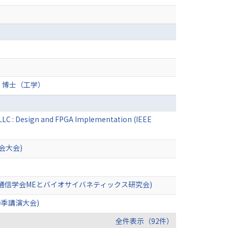
 博士（工学）
LLC : Design and FPGA Implementation (IEEE
会大会)
通信学会MEとバイオサイバネティックス研究会)
季講演大会)
全件表示（92件）