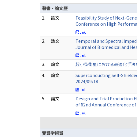
著書・論文歴
1.
論文
Feasibility Study of Next-Gen
Conference on High Performa
2.
論文
Temporal and Spectral Impeda
Journal of Biomedical and He
3.
論文
超小型衛星における最適化手法を用いた
4.
論文
Superconducting Self-Shield
2024/09/18
5.
論文
Design and Trial Production 
of 62nd Annual Conference of
受賞学術賞