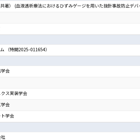
共著） (血液透析療法におけるひずみゲージを用いた抜針事故防止デバイ
賞
（特開2025-011654）
信学会
ニクス実装学会
工学会
ート学会
会社