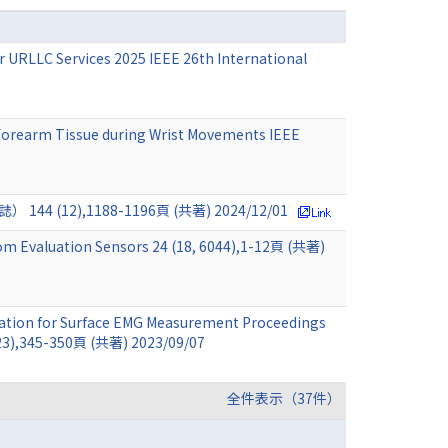
r URLLC Services 2025 IEEE 26th International
 Forearm Tissue during Wrist Movements IEEE
,1188-1196頁 (共著) 2024/12/01
om Evaluation Sensors 24 (18, 6044),1-12頁 (共著)
nation for Surface EMG Measurement Proceedings
2023),345-350頁 (共著) 2023/09/07
全件表示（37件）