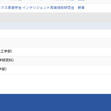
ニクス実装学会 インテリジェント実装技術研究会 幹事
）
理工学部）
工学研究科）
学部）