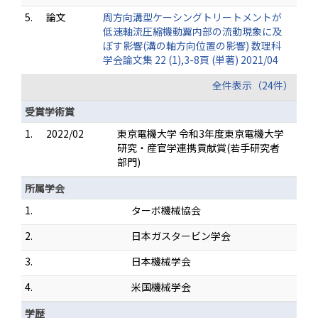
5.
論文
周方向溝型ケーシングトリートメントが
低速軸流圧縮機動翼内部の流動現象に及
ぼす影響(溝の軸方向位置の影響) 数理科
学会論文集 22 (1),3-8頁 (単著) 2021/04
全件表示（24件）
受賞学術賞
1.
2022/02
東京電機大学 令和3年度東京電機大学
研究・産官学連携貢献賞(若手研究者
部門)
所属学会
1.
ターボ機械協会
2.
日本ガスタービン学会
3.
日本機械学会
4.
米国機械学会
学歴