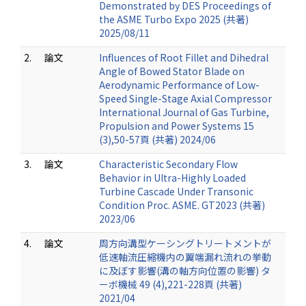
Demonstrated by DES Proceedings of
the ASME Turbo Expo 2025 (共著)
2025/08/11
2.
論文
Influences of Root Fillet and Dihedral
Angle of Bowed Stator Blade on
Aerodynamic Performance of Low-
Speed Single-Stage Axial Compressor
International Journal of Gas Turbine,
Propulsion and Power Systems 15
(3),50-57頁 (共著) 2024/06
3.
論文
Characteristic Secondary Flow
Behavior in Ultra-Highly Loaded
Turbine Cascade Under Transonic
Condition Proc. ASME. GT2023 (共著)
2023/06
4.
論文
周方向溝型ケーシングトリートメントが
低速軸流圧縮機内の翼端漏れ流れの挙動
に及ぼす影響(溝の軸方向位置の影響) タ
ーボ機械 49 (4),221-228頁 (共著)
2021/04