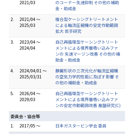
2021/03
のコーナー失速抑制 その他の補助
金・助成金
2.
2021/04 ～
複合型ケーシングトリートメント
2025/03
による軸流圧縮機の安定作動範囲
拡大 若手研究
3.
2023/04 ～
自己再循環型ケーシングトリート
2024/04
メントによる境界層吸い込みファ
ンの 失速マージン改善 その他の補
助金・助成金
4.
2024/04/01 ～
静翼形状の三次元化が軸流圧縮機
2025/03/31
の空気力学的性能に及ぼす影響 そ
の他の補助金・助成金
5.
2026/04 ～
自己再循環型ケーシングトリート
2029/03
メントによる境界層吸い込みファ
ンの安定作動範囲改善 基盤研究(C)
委員会・協会等
1.
2017/05 ～
日本ガスタービン学会 委員