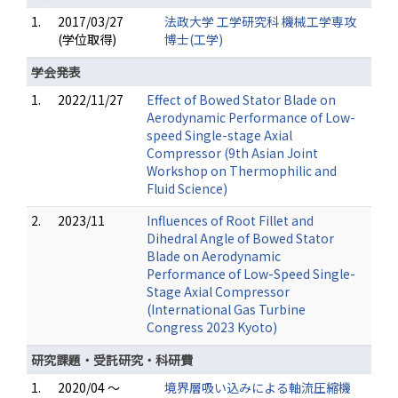
1.
2017/03/27
法政大学 工学研究科 機械工学専攻
(学位取得)
博士(工学)
学会発表
1.
2022/11/27
Effect of Bowed Stator Blade on
Aerodynamic Performance of Low-
speed Single-stage Axial
Compressor (9th Asian Joint
Workshop on Thermophilic and
Fluid Science)
2.
2023/11
Influences of Root Fillet and
Dihedral Angle of Bowed Stator
Blade on Aerodynamic
Performance of Low-Speed Single-
Stage Axial Compressor
(International Gas Turbine
Congress 2023 Kyoto)
研究課題・受託研究・科研費
1.
2020/04 ～
境界層吸い込みによる軸流圧縮機